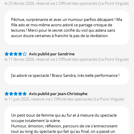
le 25 février 2026, réservé via L'Officiel des spectacles
(Le Point Virgule)
Pêchue, surprenante et avec un humour parfois décapant ! Ma
fille ado et moi-même avons adoré ce partage critique de
lectures ! Merci pour le secret confié du viol qui aidera sans
aucun doute certaines à franchir le pas de la révélation.
Avis publié par Sandrine
le 11 février 2026, réservé via L'Officiel des spectacles
(Le Point Virgule)
J’ai adoré ce spectacle ! Bravo Sandra, très belle performance !
Avis publié par Jean-Christophe
le 11 juin 2025, réservé via L'Officiel des spectacles
(Le Point Virgule)
Un petit bout de femme qui au fur et à mesure du spectacle
occupe totalement la scène.
Humour, émotion, réflexion, parcours de vie s'entrecroisent
tout au long du spectacle qui fait qu'au final, on a passé un