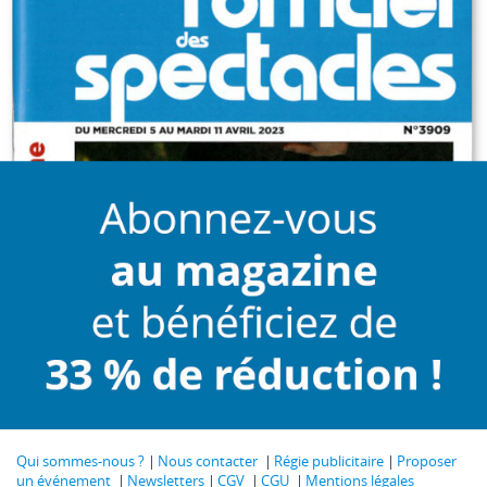
Qui sommes-nous ?
Nous contacter
Régie publicitaire
Proposer
un événement
Newsletters
CGV
CGU
Mentions légales