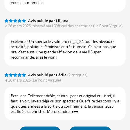
excellent moment.
Avis publié par Liliana
le 26 mars 2025, réservé via L'Officiel des spectacles
(Le Point Virgule)
Exelente !! Un spectacle vraiment engagé à tous les niveaux :
actualité, politique, féministe et très humain. Ce n’est pas que
rire, c’est aussi une grande réflexion de la vie !! Super
recommandé, allez le voir !!
Avis publié par Cécile
(2 critiques)
le 26 mars 2025
(Le Point Virgule)
Excellent. Tellement drôle, et intelligent et original et… bref, il
faut la voir. J’avais déjà vu son spectacle Que faire des cons il y a
quelques années à la sortie du confinement, la version 2025
est fidèle et enrichie. Merci Sandra. ♥️♥️♥️