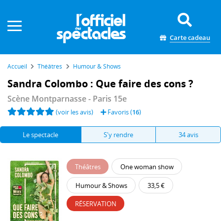
Panneau de gestion des cookies
Carte cadeau
Accueil
Théâtres
Humour & Shows
Sandra Colombo : Que faire des cons ?
Scène Montparnasse
- Paris 15e
(voir les avis)
Favoris (
16
)
Le spectacle
S'y rendre
34 avis
Théâtres
One woman show
Humour & Shows
33,5 €
RÉSERVATION