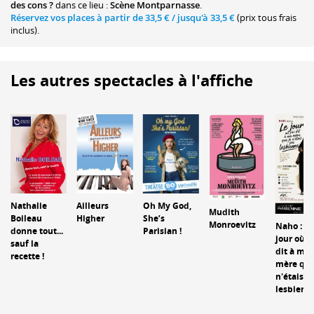
des cons ?
dans ce lieu :
Scène Montparnasse
.
Réservez vos places à partir de
33,5 €
/ jusqu'à
33,5 €
(prix tous frais
inclus).
Les autres spectacles à l'affiche
Nathalie
Ailleurs
Oh My God,
Mudith
Boileau
Higher
She’s
Monroevitz
Naho : Le
donne tout...
Parisian !
jour où j'
sauf la
dit à ma
recette !
mère que
n'étais p
lesbienn