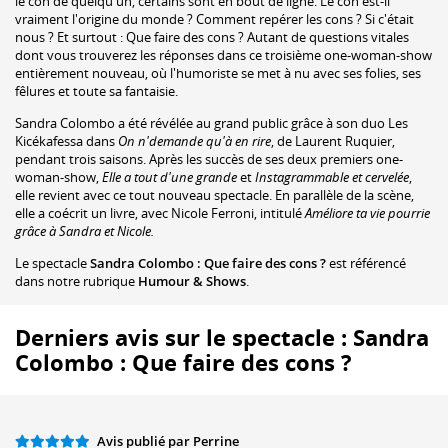
le con de quelqu'un, certains sont en bout de ligne. Le con est-il
vraiment l'origine du monde ? Comment repérer les cons ? Si c'était
nous ? Et surtout : Que faire des cons ? Autant de questions vitales
dont vous trouverez les réponses dans ce troisième one-woman-show
entièrement nouveau, où l'humoriste se met à nu avec ses folies, ses
fêlures et toute sa fantaisie.
Sandra Colombo a été révélée au grand public grâce à son duo Les
Kicékafessa dans
On n'demande qu'à en rire
, de Laurent Ruquier,
pendant trois saisons. Après les succès de ses deux premiers one-
woman-show,
Elle a tout d'une grande
et
Instagrammable et cervelée
,
elle revient avec ce tout nouveau spectacle. En parallèle de la scène,
elle a coécrit un livre, avec Nicole Ferroni, intitulé
Améliore ta vie pourrie
grâce à Sandra et Nicole.
Le spectacle
Sandra Colombo : Que faire des cons ?
est référencé
dans notre rubrique
Humour & Shows
.
Derniers avis sur le spectacle : Sandra
Colombo : Que faire des cons ?
Avis publié par Perrine