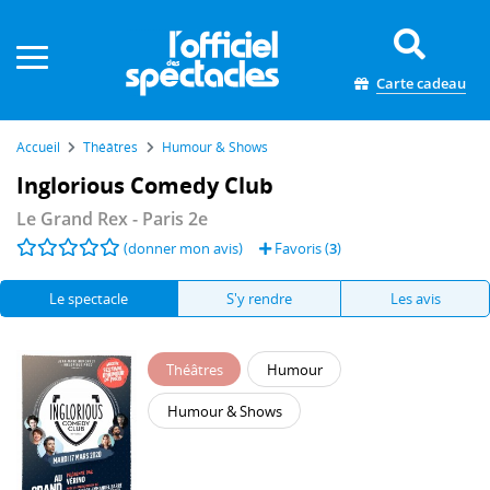
Panneau de gestion des cookies
Carte cadeau
Accueil
Théâtres
Humour & Shows
Inglorious Comedy Club
Le Grand Rex
- Paris 2e
(donner mon avis)
Favoris (
3
)
Le spectacle
S'y rendre
Les avis
Théâtres
Humour
Humour & Shows