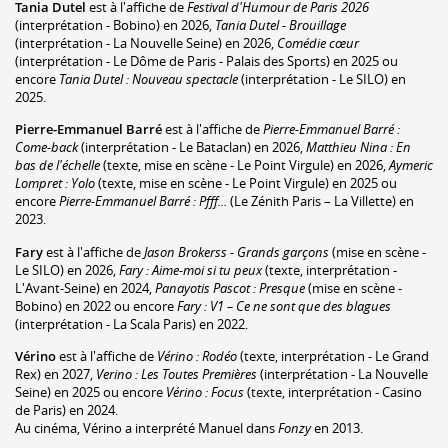
Tania Dutel
est à l'affiche de
Festival d'Humour de Paris 2026
(interprétation - Bobino) en 2026,
Tania Dutel - Brouillage
(interprétation - La Nouvelle Seine) en 2026,
Comédie cœur
(interprétation - Le Dôme de Paris - Palais des Sports) en 2025 ou
encore
Tania Dutel : Nouveau spectacle
(interprétation - Le SILO) en
2025.
Pierre-Emmanuel Barré
est à l'affiche de
Pierre-Emmanuel Barré :
Come-back
(interprétation - Le Bataclan) en 2026,
Matthieu Nina : En
bas de l'échelle
(texte, mise en scène - Le Point Virgule) en 2026,
Aymeric
Lompret : Yolo
(texte, mise en scène - Le Point Virgule) en 2025 ou
encore
Pierre-Emmanuel Barré : Pfff...
(Le Zénith Paris – La Villette) en
2023.
Fary
est à l'affiche de
Jason Brokerss - Grands garçons
(mise en scène -
Le SILO) en 2026,
Fary : Aime-moi si tu peux
(texte, interprétation -
L'Avant-Seine) en 2024,
Panayotis Pascot : Presque
(mise en scène -
Bobino) en 2022 ou encore
Fary : V1 – Ce ne sont que des blagues
(interprétation - La Scala Paris) en 2022.
Vérino
est à l'affiche de
Vérino : Rodéo
(texte, interprétation - Le Grand
Rex) en 2027,
Verino : Les Toutes Premières
(interprétation - La Nouvelle
Seine) en 2025 ou encore
Vérino : Focus
(texte, interprétation - Casino
de Paris) en 2024.
Au cinéma, Vérino a interprété Manuel dans
Fonzy
en 2013.