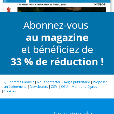
Qui sommes-nous ?
Nous contacter
Régie publicitaire
Proposer
un événement
Newsletters
CGV
CGU
Mentions légales
Cookies