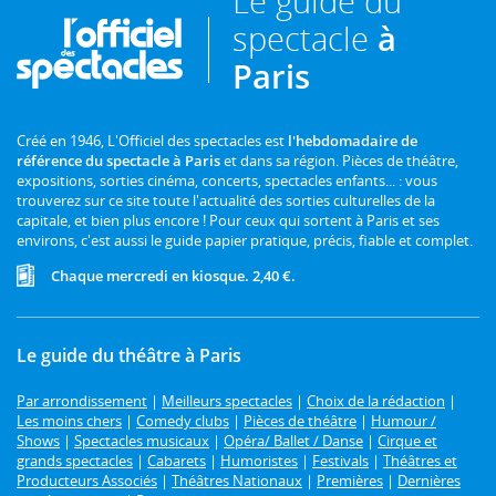
Le guide du
spectacle
à
Paris
Créé en 1946, L'Officiel des spectacles est
l'hebdomadaire de
référence du spectacle à Paris
et dans sa région. Pièces de théâtre,
expositions, sorties cinéma, concerts, spectacles enfants... : vous
trouverez sur ce site toute l'actualité des sorties culturelles de la
capitale, et bien plus encore ! Pour ceux qui sortent à Paris et ses
environs, c'est aussi le guide papier pratique, précis, fiable et complet.
Chaque mercredi en kiosque. 2,40 €.
Le guide du théâtre à Paris
Par arrondissement
|
Meilleurs spectacles
|
Choix de la rédaction
|
Les moins chers
|
Comedy clubs
|
Pièces de théâtre
|
Humour /
Shows
|
Spectacles musicaux
|
Opéra/ Ballet / Danse
|
Cirque et
grands spectacles
|
Cabarets
|
Humoristes
|
Festivals
|
Théâtres et
Producteurs Associés
|
Théâtres Nationaux
|
Premières
|
Dernières