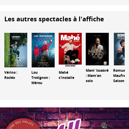
Les autres spectacles à l'affiche
Mam' Issabré
Romuald
Vérino :
Lou
Mahé
: Mam'an
Maufras :
Rodéo
Trotignon :
s'installe
solo
Saison 4
Mérou