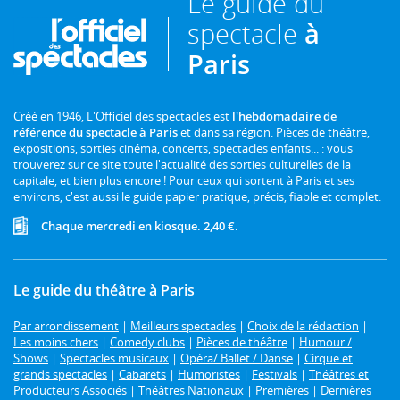
Le guide du
spectacle
à
Paris
Créé en 1946, L'Officiel des spectacles est
l'hebdomadaire de
référence du spectacle à Paris
et dans sa région. Pièces de théâtre,
expositions, sorties cinéma, concerts, spectacles enfants... : vous
trouverez sur ce site toute l'actualité des sorties culturelles de la
capitale, et bien plus encore ! Pour ceux qui sortent à Paris et ses
environs, c'est aussi le guide papier pratique, précis, fiable et complet.
Chaque mercredi en kiosque. 2,40 €.
Le guide du théâtre à Paris
Par arrondissement
|
Meilleurs spectacles
|
Choix de la rédaction
|
Les moins chers
|
Comedy clubs
|
Pièces de théâtre
|
Humour /
Shows
|
Spectacles musicaux
|
Opéra/ Ballet / Danse
|
Cirque et
grands spectacles
|
Cabarets
|
Humoristes
|
Festivals
|
Théâtres et
Producteurs Associés
|
Théâtres Nationaux
|
Premières
|
Dernières