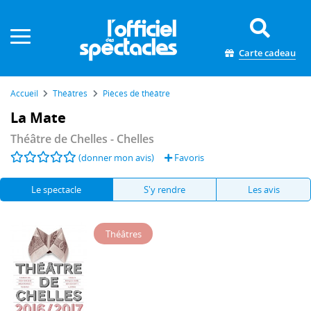
Panneau de gestion des cookies
Carte cadeau
Accueil
Théâtres
Pièces de théâtre
La Mate
Théâtre de Chelles
- Chelles
(donner mon avis)
Favoris
Le spectacle
S'y rendre
Les avis
Théâtres