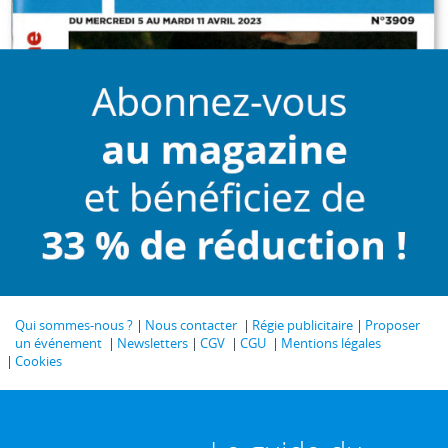
Qui sommes-nous ?
Nous contacter
Régie publicitaire
Proposer
un événement
Newsletters
CGV
CGU
Mentions légales
Cookies