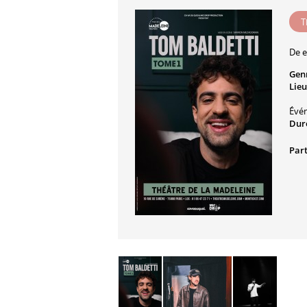
T
De e
Gen
Lieu
Évé
Dur
Part