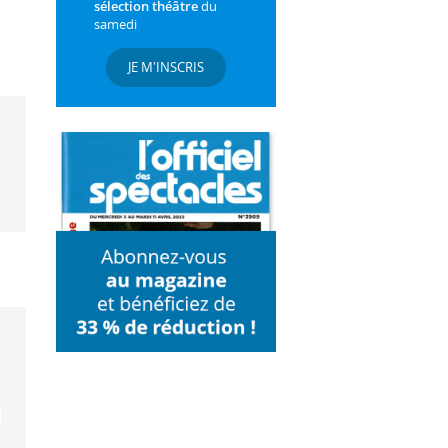
sélection théâtre
du
samedi
JE M'INSCRIS