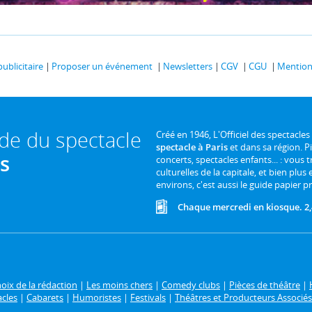
publicitaire
Proposer un événement
Newsletters
CGV
CGU
Mentions
ide du spectacle
Créé en 1946, L'Officiel des spectacles
spectacle à Paris
et dans sa région. P
is
concerts, spectacles enfants... : vous t
culturelles de la capitale, et bien plus
environs, c'est aussi le guide papier pr
Chaque mercredi en kiosque. 2,
oix de la rédaction
|
Les moins chers
|
Comedy clubs
|
Pièces de théâtre
|
acles
|
Cabarets
|
Humoristes
|
Festivals
|
Théâtres et Producteurs Associés