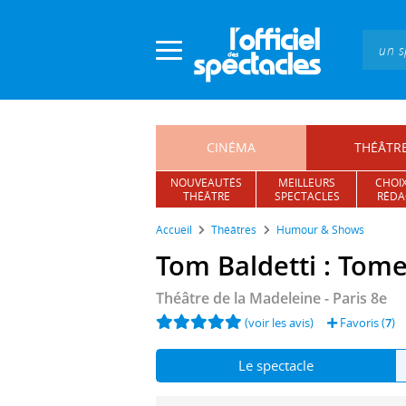
Panneau de gestion des cookies
CINÉMA
THÉÂTR
NOUVEAUTÉS
MEILLEURS
CHOIX
THÉÂTRE
SPECTACLES
RÉDA
Accueil
Théâtres
Humour & Shows
Tom Baldetti : Tome
Théâtre de la Madeleine
- Paris 8e
(voir les avis)
Favoris (
7
)
Le spectacle