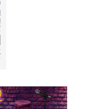
ent Baffie :
putain
ent !