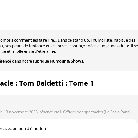
 compris comment les faire rire... Dans ce stand up, l'humoriste, habitué des
x, ses peurs de l’enfance et les forces insoupçonnées d’un jeune adulte. Il se
tié et la folle envie d’être aimé.
érencé dans notre rubrique
Humour & Shows
.
tacle : Tom Baldetti : Tome 1
le 13 novembre 2025, réservé via L'Officiel des spectacles
(La Scala Paris)
es avec un brin d'émotion.