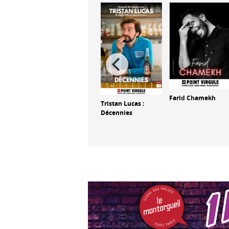
Farid Chamekh
Patrick le chinois :
Tristan Lucas :
Itinéraire bis
Décennies
us tard