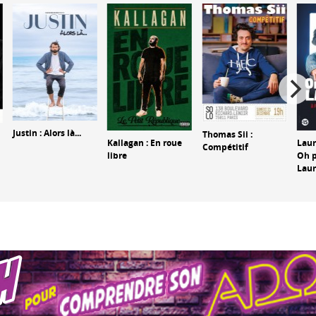
Justin : Alors là...
Thomas Sii :
Kallagan : En roue
Laur
Compétitif
libre
Oh 
Laur