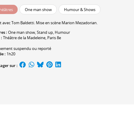
héâtres
One man show
Humour & Shows
t avec
Tom Baldetti
. Mise en scène
Marion Mezadorian
.
res :
One man show
,
Stand up
, Humour
 :
Théâtre de la Madeleine
, Paris 8e
nement suspendu ou reporté
ée :
1h20
ager sur :