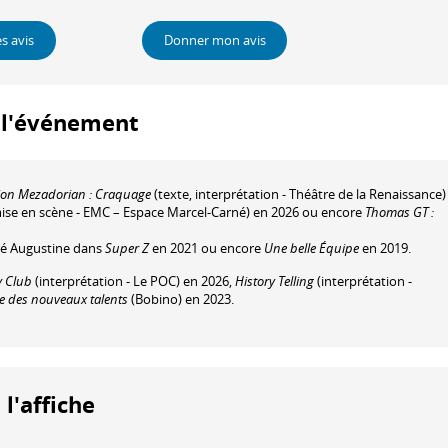
es avis
Donner mon avis
à l'événement
on Mezadorian : Craquage
(texte, interprétation - Théâtre de la Renaissance)
mise en scène - EMC – Espace Marcel-Carné) en 2026 ou encore
Thomas GT :
té Augustine dans
Super Z
en 2021 ou encore
Une belle Équipe
en 2019.
 Club
(interprétation - Le POC) en 2026,
History Telling
(interprétation -
ée des nouveaux talents
(Bobino) en 2023.
 l'affiche