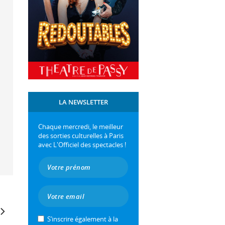
LA NEWSLETTER
Chaque mercredi, le meilleur
des sorties culturelles à Paris
avec L'Officiel des spectacles !
S’inscrire également à la