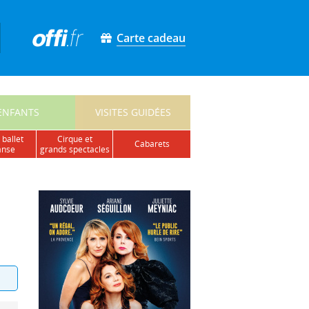
Carte cadeau
ENFANTS
VISITES GUIDÉES
 ballet
cirque et
cabarets
anse
grands spectacles