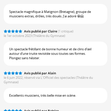
Spectacle magnifique à Matignon (Bretagne), groupe de
musiciens extras, drôles, très doués. J'ai adoré 🤩🤗
Avis publié par Claire
(1 critique)
le 1er octobre 2023
(Théâtre du Gymnase)
Un spectacle frétillant de bonne humeur et de clins d’œil
autour d’une truite revisitée sous toutes ses formes.
Plongez sans hésiter.
Avis publié par Alain
le 6 juin 2022, réservé via L'Officiel des spectacles
(Théâtre du
Gymnase)
Excellents musiciens, très belle mise en scène.
Avis publié par Patrice