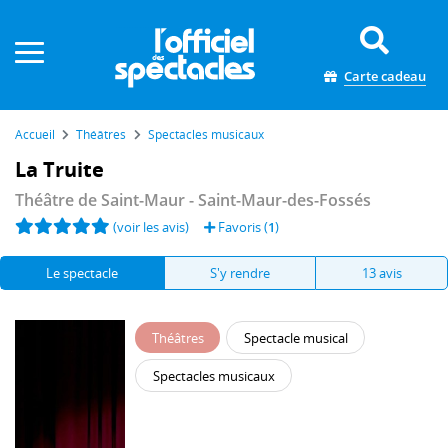
Panneau de gestion des cookies
Carte cadeau
Accueil
Théâtres
Spectacles musicaux
La Truite
Théâtre de Saint-Maur
- Saint-Maur-des-Fossés
(voir les avis)
Favoris (
1
)
Le spectacle
S'y rendre
13 avis
Théâtres
Spectacle musical
Spectacles musicaux