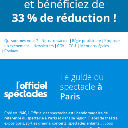
Qui sommes-nous ?
Nous contacter
Régie publicitaire
Proposer
un événement
Newsletters
CGV
CGU
Mentions légales
Cookies
Le guide du
spectacle
à
Paris
Créé en 1946, L'Officiel des spectacles est
l'hebdomadaire de
référence du spectacle à Paris
et dans sa région. Pièces de théâtre,
expositions, sorties cinéma, concerts, spectacles enfants... : vous