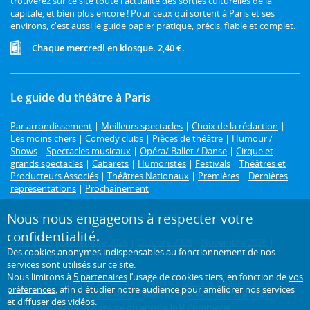
trouverez sur ce site toute l'actualité des sorties culturelles de la
capitale, et bien plus encore ! Pour ceux qui sortent à Paris et ses
environs, c'est aussi le guide papier pratique, précis, fiable et complet.
Chaque mercredi en kiosque. 2,40 €.
Le guide du théâtre à Paris
Par arrondissement
|
Meilleurs spectacles
|
Choix de la rédaction
|
Les moins chers
|
Comedy clubs
|
Pièces de théâtre
|
Humour /
Shows
|
Spectacles musicaux
|
Opéra/ Ballet / Danse
|
Cirque et
grands spectacles
|
Cabarets
|
Humoristes
|
Festivals
|
Théâtres et
Producteurs Associés
|
Théâtres Nationaux
|
Premières
|
Dernières
représentations
|
Prochainement
Programme des spectacles par mois
Nous nous engageons à respecter votre
confidentialité.
Août 2026
|
Septembre 2026
|
Octobre 2026
|
Novembre 2026
|
Des cookies anonymes indispensables au fonctionnement de nos
Décembre 2026
|
Janvier 2027
services sont utilisés sur ce site.
Nous limitons à
5 partenaires
l’usage de cookies tiers, en fonction de
vos
Retrouvez toutes les pièces de théâtre de
Molière
,
Shakespeare
,
préférences
, afin d'étudier notre audience pour améliorer nos services
Feydeau
,
Marivaux
,
Tchekhov
..., mais aussi
Alexis Michalik
,
Wajdi
et diffuser des vidéos.
Mouawad
,
Jean-Luc Lagarce
ou encore
Joël Pommerat
.