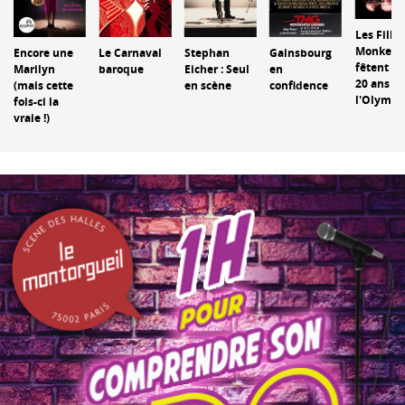
Les Fills
Monkey
Encore une
Le Carnaval
Stephan
Gainsbourg
fêtent le
Marilyn
baroque
Eicher : Seul
en
20 ans à
(mais cette
en scène
confidence
l'Olympi
fois-ci la
vraie !)