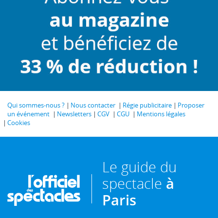
Qui sommes-nous ?
Nous contacter
Régie publicitaire
Proposer
un événement
Newsletters
CGV
CGU
Mentions légales
Cookies
Le guide du
spectacle
à
Paris