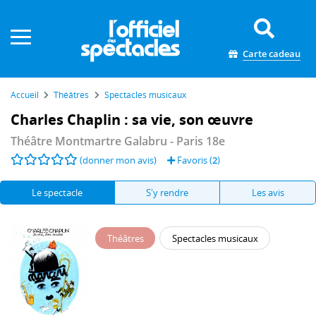
Panneau de gestion des cookies
Carte cadeau
Accueil
Théâtres
Spectacles musicaux
Charles Chaplin : sa vie, son œuvre
Théâtre Montmartre Galabru
- Paris 18e
(donner mon avis)
Favoris (
2
)
Le spectacle
S'y rendre
Les avis
Théâtres
Spectacles musicaux