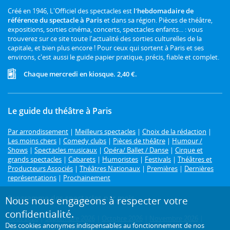
Créé en 1946, L'Officiel des spectacles est
l'hebdomadaire de
référence du spectacle à Paris
et dans sa région. Pièces de théâtre,
expositions, sorties cinéma, concerts, spectacles enfants... : vous
trouverez sur ce site toute l'actualité des sorties culturelles de la
capitale, et bien plus encore ! Pour ceux qui sortent à Paris et ses
environs, c'est aussi le guide papier pratique, précis, fiable et complet.
Chaque mercredi en kiosque. 2,40 €.
Le guide du théâtre à Paris
Par arrondissement
|
Meilleurs spectacles
|
Choix de la rédaction
|
Les moins chers
|
Comedy clubs
|
Pièces de théâtre
|
Humour /
Shows
|
Spectacles musicaux
|
Opéra/ Ballet / Danse
|
Cirque et
grands spectacles
|
Cabarets
|
Humoristes
|
Festivals
|
Théâtres et
Producteurs Associés
|
Théâtres Nationaux
|
Premières
|
Dernières
représentations
|
Prochainement
Programme des spectacles par mois
Nous nous engageons à respecter votre
confidentialité.
Août 2026
|
Septembre 2026
|
Octobre 2026
|
Novembre 2026
|
Des cookies anonymes indispensables au fonctionnement de nos
Décembre 2026
|
Janvier 2027