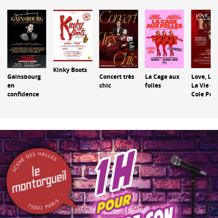
Kinky Boots
Gainsbourg
Concert très
La Cage aux
Love, Lin
en
chic
folles
La Vie de
confidence
Cole Port