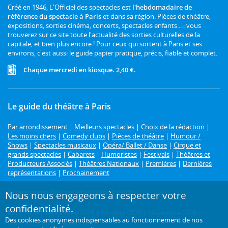
Créé en 1946, L'Officiel des spectacles est
l'hebdomadaire de
référence du spectacle à Paris
et dans sa région. Pièces de théâtre,
expositions, sorties cinéma, concerts, spectacles enfants... : vous
trouverez sur ce site toute l'actualité des sorties culturelles de la
capitale, et bien plus encore ! Pour ceux qui sortent à Paris et ses
environs, c'est aussi le guide papier pratique, précis, fiable et complet.
Chaque mercredi en kiosque. 2,40 €.
Le guide du théâtre à Paris
Par arrondissement
|
Meilleurs spectacles
|
Choix de la rédaction
|
Les moins chers
|
Comedy clubs
|
Pièces de théâtre
|
Humour /
Shows
|
Spectacles musicaux
|
Opéra/ Ballet / Danse
|
Cirque et
grands spectacles
|
Cabarets
|
Humoristes
|
Festivals
|
Théâtres et
Producteurs Associés
|
Théâtres Nationaux
|
Premières
|
Dernières
représentations
|
Prochainement
Programme des spectacles par mois
Nous nous engageons à respecter votre
confidentialité.
Août 2026
|
Septembre 2026
|
Octobre 2026
|
Novembre 2026
|
Des cookies anonymes indispensables au fonctionnement de nos
Décembre 2026
|
Janvier 2027