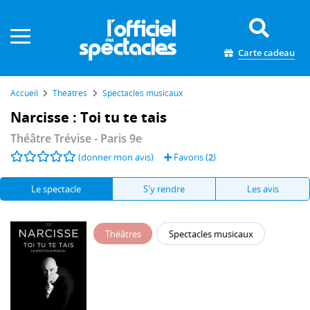
Panneau de gestion des cookies
Carte cadeau
Accueil
Théâtres
Spectacles musicaux
Narcisse : Toi tu te tais
Théâtre Trévise
- Paris 9e
(donner mon avis)
Favoris (
2
)
Le spectacle
S'y rendre
Les avis
Théâtres
Spectacles musicaux