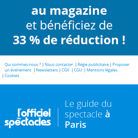
Qui sommes-nous ?
Nous contacter
Régie publicitaire
Proposer
un événement
Newsletters
CGV
CGU
Mentions légales
Cookies
Le guide du
spectacle
à
Paris