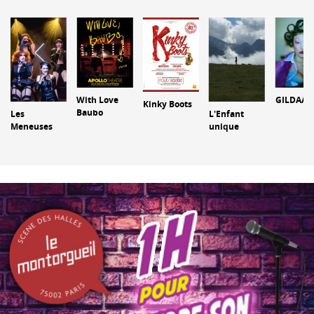
With Love
GILDAA
Kinky Boots
Baubo
Les
L'Enfant
Meneuses
unique