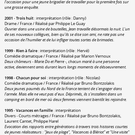
l'occasion pour une jeune brigadier de travailler pour la première fois sur
une grosse enquête.
2001
-
Trois huit
: interprétation (rôle : Danny)
Drame / France / Réalisé par Philippe Le Guay
Ouvrier dans une usine de bouteilles, Jean travaille désormais la nuit. L'un
de ses nouveaux collègues, bien qu'ils se dise son ami, ne rate pas une
occasion de l'humilier et de lui infliger toutes sortes de brimades.
1999
-
Rien à faire
: interprétation (rôle : Hervé)
Comédie dramatique / France / Réalisé par Marion Vernoux
Deux chômeurs - Marie Do et Pierre -, chacun marié à une personne
active, deviennent amis durant leurs longs moments de désoeuvrement.
1998
-
Chacun pour soi
: interprétation (rôle : Nicolas)
Comédie dramatique / France / Réalisé par Bruno Bontzolakis
Deux jeunes paumés du Nord de la France tentent de s'engager dans
l'armée. Mais elle ne veut pas d'eux. Déprimés, ils s'installent dans un
camping en bord de mer où deux femmes viennent bientôt les rejoindre.
1995
-
Vacances en famille
: interprétation
Divers - Courts métrages / France / Réalisé par Bruno Bontzolakis,
Laurent Cantet, Philippe Harel
Evocation des rapports entre générations à travers trois histoires courtes
de jeunes réalisateurs : "Jeux de plage", "Vacances à Blériot" et "Une visite"