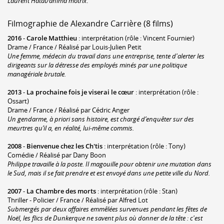
Laurent Hatat/anima motrix
.
Filmographie de Alexandre Carrière (8 films)
2016
-
Carole Matthieu
: interprétation (rôle : Vincent Fournier)
Drame / France / Réalisé par Louis-Julien Petit
Une femme, médecin du travail dans une entreprise, tente d'alerter les
dirigeants sur la détresse des employés minés par une politique
managériale brutale.
2013
-
La prochaine fois je viserai le cœur
: interprétation (rôle :
Ossart)
Drame / France / Réalisé par Cédric Anger
Un gendarme, à priori sans histoire, est chargé d’enquêter sur des
meurtres qu’il a, en réalité, lui-même commis.
2008
-
Bienvenue chez les Ch'tis
: interprétation (rôle : Tony)
Comédie / Réalisé par Dany Boon
Philippe travaille à la poste. Il magouille pour obtenir une mutation dans
le Sud, mais il se fait prendre et est envoyé dans une petite ville du Nord.
2007
-
La Chambre des morts
: interprétation (rôle : Stan)
Thriller - Policier / France / Réalisé par Alfred Lot
Submergés par deux affaires emmêlées survenues pendant les fêtes de
Noël, les flics de Dunkerque ne savent plus où donner de la tête : c'est