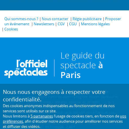
Qui sommes-nous ?
Nous contacter
Régie publicitaire
Proposer
un événement
Newsletters
CGV
CGU
Mentions légales
Cookies
Le guide du
spectacle
à
Paris
Nous nous engageons à respecter votre
Créé en 1946, L'Officiel des spectacles est
l'hebdomadaire de
référence du spectacle à Paris
et dans sa région. Pièces de théâtre,
confidentialité.
expositions, sorties cinéma, concerts, spectacles enfants... : vous
Des cookies anonymes indispensables au fonctionnement de nos
trouverez sur ce site toute l'actualité des sorties culturelles de la
services sont utilisés sur ce site.
capitale, et bien plus encore ! Pour ceux qui sortent à Paris et ses
Nous limitons à
5 partenaires
l’usage de cookies tiers, en fonction de
vos
environs, c'est aussi le guide papier pratique, précis, fiable et complet.
préférences
, afin d'étudier notre audience pour améliorer nos services
et diffuser des vidéos.
Chaque mercredi en kiosque. 2,40 €.