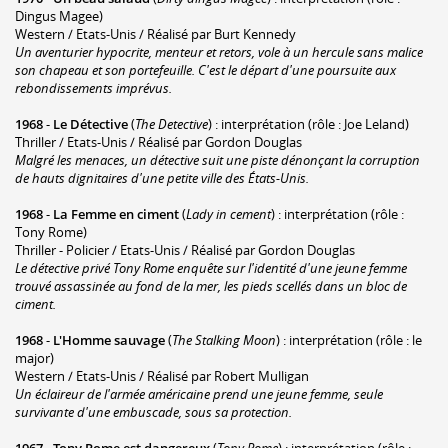
Dingus Magee)
Western / Etats-Unis / Réalisé par Burt Kennedy
Un aventurier hypocrite, menteur et retors, vole à un hercule sans malice
son chapeau et son portefeuille. C'est le départ d'une poursuite aux
rebondissements imprévus.
1968
-
Le Détective
(
The Detective
) : interprétation (rôle : Joe Leland)
Thriller / Etats-Unis / Réalisé par Gordon Douglas
Malgré les menaces, un détective suit une piste dénonçant la corruption
de hauts dignitaires d'une petite ville des États-Unis.
1968
-
La Femme en ciment
(
Lady in cement
) : interprétation (rôle :
Tony Rome)
Thriller - Policier / Etats-Unis / Réalisé par Gordon Douglas
Le détective privé Tony Rome enquête sur l'identité d'une jeune femme
trouvé assassinée au fond de la mer, les pieds scellés dans un bloc de
ciment.
1968
-
L'Homme sauvage
(
The Stalking Moon
) : interprétation (rôle : le
major)
Western / Etats-Unis / Réalisé par Robert Mulligan
Un éclaireur de l'armée américaine prend une jeune femme, seule
survivante d'une embuscade, sous sa protection.