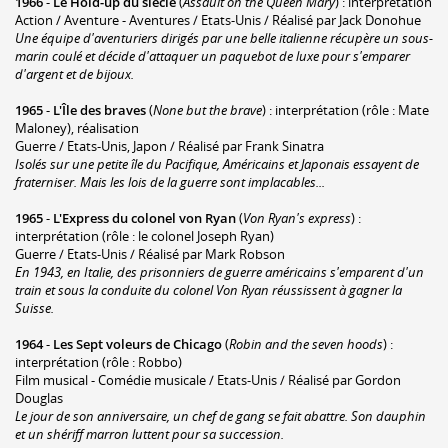
1966
-
Le Hold-up du siècle
(
Assault on the Queen Mary
) : interprétation
Action / Aventure - Aventures / Etats-Unis / Réalisé par Jack Donohue
Une équipe d'aventuriers dirigés par une belle italienne récupère un sous-
marin coulé et décide d'attaquer un paquebot de luxe pour s'emparer
d'argent et de bijoux.
1965
-
L'Île des braves
(
None but the brave
) : interprétation (rôle : Mate
Maloney), réalisation
Guerre / Etats-Unis, Japon / Réalisé par Frank Sinatra
Isolés sur une petite île du Pacifique, Américains et Japonais essayent de
fraterniser. Mais les lois de la guerre sont implacables...
1965
-
L'Express du colonel von Ryan
(
Von Ryan's express
) :
interprétation (rôle : le colonel Joseph Ryan)
Guerre / Etats-Unis / Réalisé par Mark Robson
En 1943, en Italie, des prisonniers de guerre américains s'emparent d'un
train et sous la conduite du colonel Von Ryan réussissent à gagner la
Suisse.
1964
-
Les Sept voleurs de Chicago
(
Robin and the seven hoods
) :
interprétation (rôle : Robbo)
Film musical - Comédie musicale / Etats-Unis / Réalisé par Gordon
Douglas
Le jour de son anniversaire, un chef de gang se fait abattre. Son dauphin
et un shériff marron luttent pour sa succession.