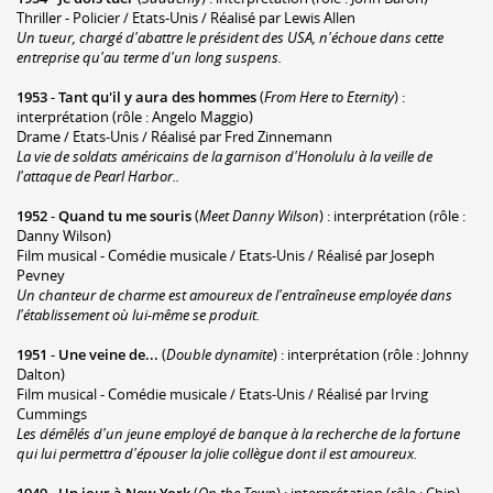
Thriller - Policier / Etats-Unis / Réalisé par Lewis Allen
Un tueur, chargé d'abattre le président des USA, n'échoue dans cette
entreprise qu'au terme d'un long suspens.
1953
-
Tant qu'il y aura des hommes
(
From Here to Eternity
) :
interprétation (rôle : Angelo Maggio)
Drame / Etats-Unis / Réalisé par Fred Zinnemann
La vie de soldats américains de la garnison d'Honolulu à la veille de
l'attaque de Pearl Harbor..
1952
-
Quand tu me souris
(
Meet Danny Wilson
) : interprétation (rôle :
Danny Wilson)
Film musical - Comédie musicale / Etats-Unis / Réalisé par Joseph
Pevney
Un chanteur de charme est amoureux de l'entraîneuse employée dans
l'établissement où lui-même se produit.
1951
-
Une veine de...
(
Double dynamite
) : interprétation (rôle : Johnny
Dalton)
Film musical - Comédie musicale / Etats-Unis / Réalisé par Irving
Cummings
Les démêlés d'un jeune employé de banque à la recherche de la fortune
qui lui permettra d'épouser la jolie collègue dont il est amoureux.