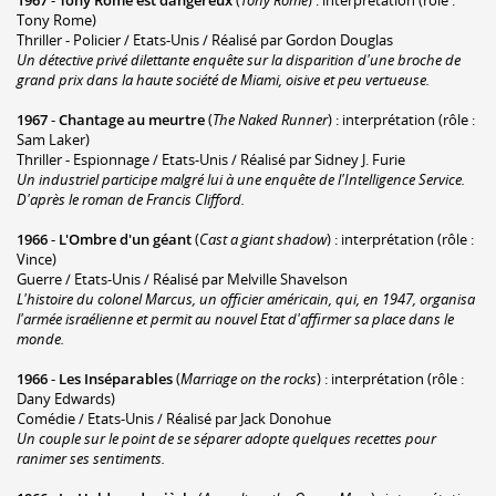
1967
-
Tony Rome est dangereux
(
Tony Rome
) : interprétation (rôle :
Tony Rome)
Thriller - Policier / Etats-Unis / Réalisé par Gordon Douglas
Un détective privé dilettante enquête sur la disparition d'une broche de
grand prix dans la haute société de Miami, oisive et peu vertueuse.
1967
-
Chantage au meurtre
(
The Naked Runner
) : interprétation (rôle :
Sam Laker)
Thriller - Espionnage / Etats-Unis / Réalisé par Sidney J. Furie
Un industriel participe malgré lui à une enquête de l'Intelligence Service.
D'après le roman de Francis Clifford.
1966
-
L'Ombre d'un géant
(
Cast a giant shadow
) : interprétation (rôle :
Vince)
Guerre / Etats-Unis / Réalisé par Melville Shavelson
L'histoire du colonel Marcus, un officier américain, qui, en 1947, organisa
l'armée israélienne et permit au nouvel Etat d'affirmer sa place dans le
monde.
1966
-
Les Inséparables
(
Marriage on the rocks
) : interprétation (rôle :
Dany Edwards)
Comédie / Etats-Unis / Réalisé par Jack Donohue
Un couple sur le point de se séparer adopte quelques recettes pour
ranimer ses sentiments.