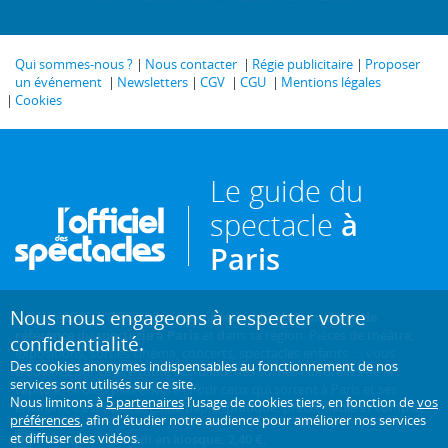
Qui sommes-nous ?
Nous contacter
Régie publicitaire
Proposer
un événement
Newsletters
CGV
CGU
Mentions légales
Cookies
Le guide du
spectacle
à
Paris
Nous nous engageons à respecter votre
Créé en 1946, L'Officiel des spectacles est
l'hebdomadaire de
référence du spectacle à Paris
et dans sa région. Pièces de théâtre,
confidentialité.
expositions, sorties cinéma, concerts, spectacles enfants... : vous
Des cookies anonymes indispensables au fonctionnement de nos
trouverez sur ce site toute l'actualité des sorties culturelles de la
services sont utilisés sur ce site.
capitale, et bien plus encore ! Pour ceux qui sortent à Paris et ses
Nous limitons à
5 partenaires
l’usage de cookies tiers, en fonction de
vos
environs, c'est aussi le guide papier pratique, précis, fiable et complet.
préférences
, afin d'étudier notre audience pour améliorer nos services
et diffuser des vidéos.
Chaque mercredi en kiosque. 2,40 €.