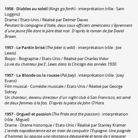
1958
-
Diables au soleil
(
Kings go forth
) : interprétation (rôle : Sam
Loggins)
Drame / Etats-Unis / Réalisé par Delmer Daves
Pendant la campagne d'Italie, deux sous-officiers américains s'éprennent
d'une jeune fille dont le père était noir. D'après le roman de Joe David
Brown.
1957
-
Le Pantin brisé
(
The Joker is wild
) : interprétation (rôle : Joe
Lewis)
Biopic - Biographie / Etats-Unis / Réalisé par Charles Vidor
La vie du chanteur Joe E. Lewis dans la Chicago des années 1930.
1957
-
La Blonde ou la rousse
(
Pal Joey
) : interprétation (rôle : Joey
Evans)
Film musical - Comédie musicale / Etats-Unis / Réalisé par George
Sidney
Un chanteur, devenu directeur d'un night club à San Francisco, est aimé
de deux femmes à la fois. D'après la pièce de John O'Hara.
1957
-
Orgueil et passion
(
The Pride and the passion
) : interprétation
(rôle : Miguel)
Drame - Drame historique / Etats-Unis / Réalisé par Stanley Kramer
L'armée napoléonienne est en train de conquérir l'Espagne. Une poignée
d'hommes lui oppose une résistance désespérée et tente de s'emparer