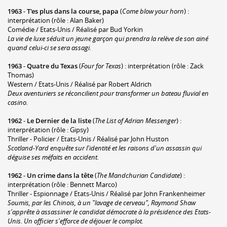
1963
-
T'es plus dans la course, papa
(
Come blow your horn
) :
interprétation (rôle : Alan Baker)
Comédie / Etats-Unis / Réalisé par Bud Yorkin
La vie de luxe séduit un jeune garçon qui prendra la relève de son ainé
quand celui-ci se sera assagi.
1963
-
Quatre du Texas
(
Four for Texas
) : interprétation (rôle : Zack
Thomas)
Western / Etats-Unis / Réalisé par Robert Aldrich
Deux aventuriers se réconcilient pour transformer un bateau fluvial en
casino.
1962
-
Le Dernier de la liste
(
The List of Adrian Messenger
) :
interprétation (rôle : Gipsy)
Thriller - Policier / Etats-Unis / Réalisé par John Huston
Scotland-Yard enquête sur l'identité et les raisons d'un assassin qui
déguise ses méfaits en accident.
1962
-
Un crime dans la tête
(
The Mandchurian Candidate
) :
interprétation (rôle : Bennett Marco)
Thriller - Espionnage / Etats-Unis / Réalisé par John Frankenheimer
Soumis, par les Chinois, à un "lavage de cerveau", Raymond Shaw
s'apprête à assassiner le candidat démocrate à la présidence des Etats-
Unis. Un officier s'efforce de déjouer le complot.