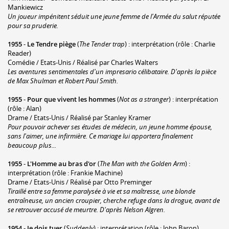
Mankiewicz
Un joueur impénitent séduit une jeune femme de l'Armée du salut réputée
pour sa pruderie.
1955
-
Le Tendre piège
(
The Tender trap
) : interprétation (rôle : Charlie
Reader)
Comédie / Etats-Unis / Réalisé par Charles Walters
Les aventures sentimentales d'un impresario célibataire. D'après la pièce
de Max Shulman et Robert Paul Smith.
1955
-
Pour que vivent les hommes
(
Not as a stranger
) : interprétation
(rôle : Alan)
Drame / Etats-Unis / Réalisé par Stanley Kramer
Pour pouvoir achever ses études de médecin, un jeune homme épouse,
sans l'aimer, une infirmière. Ce mariage lui apportera finalement
beaucoup plus...
1955
-
L'Homme au bras d'or
(
The Man with the Golden Arm
) :
interprétation (rôle : Frankie Machine)
Drame / Etats-Unis / Réalisé par Otto Preminger
Tiraillé entre sa femme paralysée à vie et sa maîtresse, une blonde
entraîneuse, un ancien croupier, cherche refuge dans la drogue, avant de
se retrouver accusé de meurtre. D'après Nelson Algren.
1954
-
Je dois tuer
(
Suddenly
) : interprétation (rôle : John Baron)