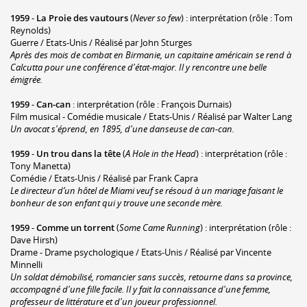
1959
-
La Proie des vautours
(
Never so few
) : interprétation (rôle : Tom
Reynolds)
Guerre / Etats-Unis / Réalisé par John Sturges
Après des mois de combat en Birmanie, un capitaine américain se rend à
Calcutta pour une conférence d'état-major. Il y rencontre une belle
émigrée.
1959
-
Can-can
: interprétation (rôle : François Durnais)
Film musical - Comédie musicale / Etats-Unis / Réalisé par Walter Lang
Un avocat s'éprend, en 1895, d'une danseuse de can-can.
1959
-
Un trou dans la tête
(
A Hole in the Head
) : interprétation (rôle :
Tony Manetta)
Comédie / Etats-Unis / Réalisé par Frank Capra
Le directeur d’un hôtel de Miami veuf se résoud à un mariage faisant le
bonheur de son enfant qui y trouve une seconde mère.
1959
-
Comme un torrent
(
Some Came Running
) : interprétation (rôle :
Dave Hirsh)
Drame - Drame psychologique / Etats-Unis / Réalisé par Vincente
Minnelli
Un soldat démobilisé, romancier sans succès, retourne dans sa province,
accompagné d'une fille facile. Il y fait la connaissance d'une femme,
professeur de littérature et d'un joueur professionnel.