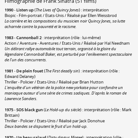
Filmographie de Frank Sinatra (51 films)
1990
-
Listen up
(
The Lives of Quincy Jones
) : interprétation
Biopic - Film-portrait / Etats-Unis / Réalisé par Ellen Weissbrod
La carrière et les compositions du musicien noir Quincy Jones, sa lutte
acharnée contre la pauvreté et le racisme.
1983
-
Cannonball 2
: interprétation (rôle : lui-même)
Action / Aventure - Aventures / Etats-Unis / Réalisé par Hal Needham
Un délirant rallye automobile tout terrain, organisé à la gloire du
légendaire Cannonball Baker, est perturbé par l'enlèvement spectaculaire
de l'un des concurrents.
1981
-
De plein fouet
(
The First deadly sin
) : interprétation (rôle :
Edward Delaney)
Thriller - Policier / Etats-Unis / Réalisé par Brian Hutton
L'enquête d'un vétéran de la police new-yorkaise pour confondre un
maniaque auteur d'une série de crimes sadiques. D'après le roman de
Lawrence Sanders.
1975
-
SOS black gun
(
Le Hold-up du siècle
) : interprétation (rôle : Mark
Brittain)
Thriller - Policier / Etats-Unis / Réalisé par Jack Donohue
Deux bandes se disputent le fruit d'un hold-up.
1970
-
Un beau salaud
(
Dirty dingus Magee
) : interprétation (rôle :