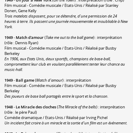
1949
-
Un jour à New York
(
On the Town
) : interprétation (rôle : Chip)
Film musical - Comédie musicale / Etats-Unis / Réalisé par Stanley
Donen, Gene Kelly
Trois matelots disposent, pour se détendre, d'une permission de 24
heures à terre. Ils passent une journée mouvementée et inoubliable à New
York.
1949
-
Match d'amour
(
Take me out to the ball game
) : interprétation
(rôle : Dennis Ryan)
Film musical - Comédie musicale / Etats-Unis / Réalisé par Busby
Berkeley
En 1906, aux Etats Unis, deux sportifs, champions de base-ball,
compromettent leur club en voulant parallèlement tenter leur chance au
music-hall.
1949
-
Ball game
(
Match d'amour
) : interprétation
Film musical - Comédie musicale / Etats-Unis / Réalisé par Busby
Berkeley
Des joueurs de base ball partagés entre le sport et la chanson.
1948
-
Le Miracle des cloches
(
The Miracle of the bells
) : interprétation
(rôle : le père Paul)
Comédie dramatique / Etats-Unis / Réalisé par Irving Pichel
Un incident fait croire à un miracle et la sortie d'un film est un événement.