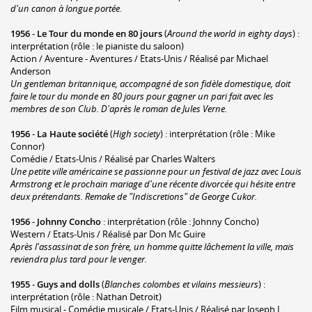
d'un canon à longue portée.
1956
-
Le Tour du monde en 80 jours
(
Around the world in eighty days
) :
interprétation (rôle : le pianiste du saloon)
Action / Aventure - Aventures / Etats-Unis / Réalisé par Michael
Anderson
Un gentleman britannique, accompagné de son fidèle domestique, doit
faire le tour du monde en 80 jours pour gagner un pari fait avec les
membres de son Club. D'après le roman de Jules Verne.
1956
-
La Haute société
(
High society
) : interprétation (rôle : Mike
Connor)
Comédie / Etats-Unis / Réalisé par Charles Walters
Une petite ville américaine se passionne pour un festival de jazz avec Louis
Armstrong et le prochain mariage d'une récente divorcée qui hésite entre
deux prétendants. Remake de "Indiscretions" de George Cukor.
1956
-
Johnny Concho
: interprétation (rôle : Johnny Concho)
Western / Etats-Unis / Réalisé par Don Mc Guire
Après l'assassinat de son frère, un homme quitte lâchement la ville, mais
reviendra plus tard pour le venger.
1955
-
Guys and dolls
(
Blanches colombes et vilains messieurs
) :
interprétation (rôle : Nathan Detroit)
Film musical - Comédie musicale / Etats-Unis / Réalisé par Joseph L.