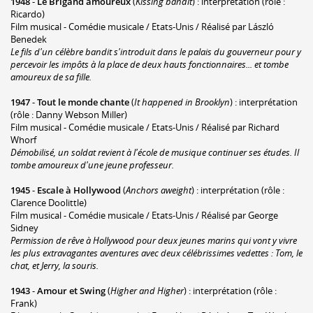
1948
-
Le Brigand amoureux
(
Kissing bandit
) : interprétation (rôle :
Ricardo)
Film musical - Comédie musicale / Etats-Unis / Réalisé par László
Benedek
Le fils d'un célèbre bandit s'introduit dans le palais du gouverneur pour y
percevoir les impôts à la place de deux hauts fonctionnaires... et tombe
amoureux de sa fille.
1947
-
Tout le monde chante
(
It happened in Brooklyn
) : interprétation
(rôle : Danny Webson Miller)
Film musical - Comédie musicale / Etats-Unis / Réalisé par Richard
Whorf
Démobilisé, un soldat revient à l'école de musique continuer ses études. Il
tombe amoureux d'une jeune professeur.
1945
-
Escale à Hollywood
(
Anchors aweight
) : interprétation (rôle :
Clarence Doolittle)
Film musical - Comédie musicale / Etats-Unis / Réalisé par George
Sidney
Permission de rêve à Hollywood pour deux jeunes marins qui vont y vivre
les plus extravagantes aventures avec deux célébrissimes vedettes : Tom, le
chat, et Jerry, la souris.
1943
-
Amour et Swing
(
Higher and Higher
) : interprétation (rôle :
Frank)