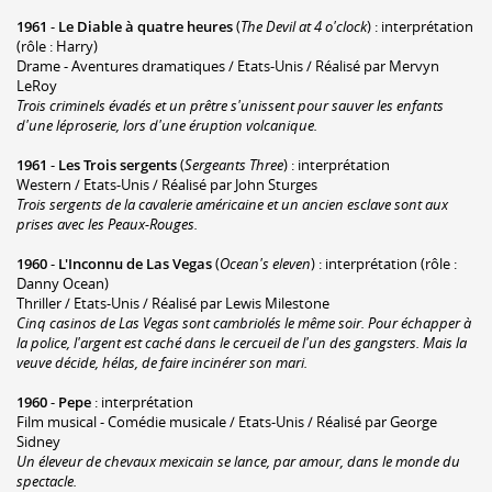
1961
-
Le Diable à quatre heures
(
The Devil at 4 o'clock
) : interprétation
(rôle : Harry)
Drame - Aventures dramatiques / Etats-Unis / Réalisé par Mervyn
LeRoy
Trois criminels évadés et un prêtre s'unissent pour sauver les enfants
d'une léproserie, lors d'une éruption volcanique.
1961
-
Les Trois sergents
(
Sergeants Three
) : interprétation
Western / Etats-Unis / Réalisé par John Sturges
Trois sergents de la cavalerie américaine et un ancien esclave sont aux
prises avec les Peaux-Rouges.
1960
-
L'Inconnu de Las Vegas
(
Ocean's eleven
) : interprétation (rôle :
Danny Ocean)
Thriller / Etats-Unis / Réalisé par Lewis Milestone
Cinq casinos de Las Vegas sont cambriolés le même soir. Pour échapper à
la police, l'argent est caché dans le cercueil de l'un des gangsters. Mais la
veuve décide, hélas, de faire incinérer son mari.
1960
-
Pepe
: interprétation
Film musical - Comédie musicale / Etats-Unis / Réalisé par George
Sidney
Un éleveur de chevaux mexicain se lance, par amour, dans le monde du
spectacle.