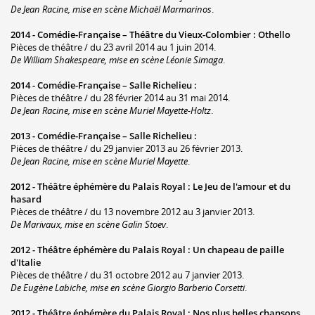
De Jean Racine, mise en scène Michaël Marmarinos
.
2014 -
Comédie-Française – Théâtre du Vieux-Colombier
:
Othello
Pièces de théâtre / du 23 avril 2014 au 1 juin 2014.
De William Shakespeare, mise en scène Léonie Simaga
.
2014 -
Comédie-Française – Salle Richelieu
:
Pièces de théâtre / du 28 février 2014 au 31 mai 2014.
De Jean Racine, mise en scène Muriel Mayette-Holtz
.
2013 -
Comédie-Française – Salle Richelieu
:
Pièces de théâtre / du 29 janvier 2013 au 26 février 2013.
De Jean Racine, mise en scène Muriel Mayette
.
2012 -
Théâtre éphémère du Palais Royal
:
Le Jeu de l'amour et du
hasard
Pièces de théâtre / du 13 novembre 2012 au 3 janvier 2013.
De Marivaux, mise en scène Galin Stoev
.
2012 -
Théâtre éphémère du Palais Royal
:
Un chapeau de paille
d'Italie
Pièces de théâtre / du 31 octobre 2012 au 7 janvier 2013.
De Eugène Labiche, mise en scène Giorgio Barberio Corsetti
.
2012 -
Théâtre éphémère du Palais Royal
:
Nos plus belles chansons