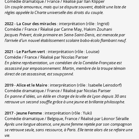
Comédie dramatique / France / Réalisé par Ilan Klipper
Un couple amoureux, mais qui se dispute souvent, établit une liste de
règles appelée la Charte universelle des droits du couple.
2022
-
La Cour des miracles
: interprétation (rôle : Ingrid)
Comédie / France / Réalisé par Carine May, Hakim Zouhani
Jacques Prévert, école primaire en Seine-Saint-Denis, est menacée par
l’arrivée d’un nouvel établissement scolaire bobo-écolo flambant neuf.
2021
-
Le Parfum vert
: interprétation (rôle : Louise)
Comédie / France / Réalisé par Nicolas Pariser
En pleine représentation, un comédien de la Comédie-Française est
assassiné par empoisonnement. Martin, membre de la troupe témoin
direct de cet assassinat, est soupçonné.
2019
-
Alice et le Maire
: interprétation (rôle : Isabelle Leinsdorf)
Comédie dramatique / France / Réalisé par Nicolas Pariser
En panne d'idées, un édile en charge de la ville de Lyon depuis 30 ans
retrouve un second souffle grâce à une jeune et brillante philosophe.
2017
-
Jeune Femme
: interprétation (rôle : Yuki)
Comédie dramatique / Belgique, France / Réalisé par Léonor Séraille
Après une longue absence, une jeune femme rejetée par son compagnon
se retrouve seule, sans ressource, à Paris. Elle tente alors de se refaire une
vie.