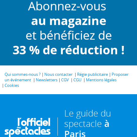
Qui sommes-nous ?
Nous contacter
Régie publicitaire
Proposer
un événement
Newsletters
CGV
CGU
Mentions légales
Cookies
Le guide du
spectacle
à
Paris