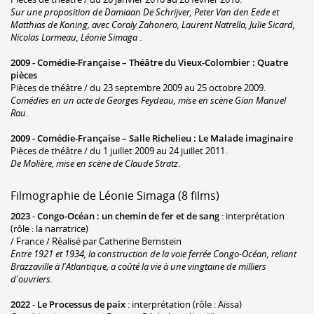
Sur une proposition de Damiaan De Schrijver, Peter Van den Eede et
Matthias de Koning, avec Coraly Zahonero, Laurent Natrella, Julie Sicard,
Nicolas Lormeau, Léonie Simaga
.
2009 -
Comédie-Française – Théâtre du Vieux-Colombier
:
Quatre
pièces
Pièces de théâtre / du 23 septembre 2009 au 25 octobre 2009.
Comédies en un acte de Georges Feydeau, mise en scène Gian Manuel
Rau
.
2009 -
Comédie-Française – Salle Richelieu
:
Le Malade imaginaire
Pièces de théâtre / du 1 juillet 2009 au 24 juillet 2011.
De Molière, mise en scène de Claude Stratz
.
Filmographie de Léonie Simaga (8 films)
2023
-
Congo-Océan : un chemin de fer et de sang
: interprétation
(rôle : la narratrice)
/ France / Réalisé par Catherine Bernstein
Entre 1921 et 1934, la construction de la voie ferrée Congo-Océan, reliant
Brazzaville à l'Atlantique, a coûté la vie à une vingtaine de milliers
d'ouvriers.
2022
-
Le Processus de paix
: interprétation (rôle : Aïssa)