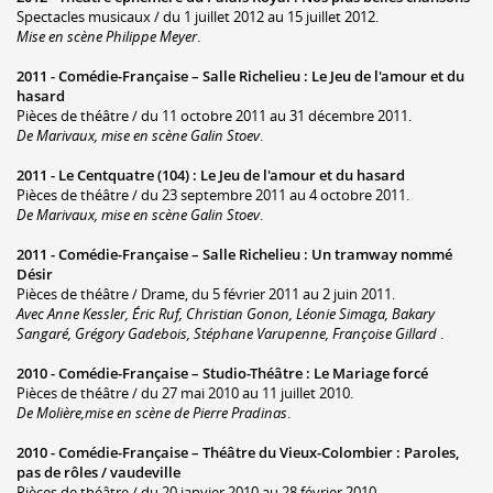
Spectacles musicaux / du 1 juillet 2012 au 15 juillet 2012.
Mise en scène Philippe Meyer
.
2011 -
Comédie-Française – Salle Richelieu
:
Le Jeu de l'amour et du
hasard
Pièces de théâtre / du 11 octobre 2011 au 31 décembre 2011.
De Marivaux, mise en scène Galin Stoev
.
2011 -
Le Centquatre (104)
:
Le Jeu de l'amour et du hasard
Pièces de théâtre / du 23 septembre 2011 au 4 octobre 2011.
De Marivaux, mise en scène Galin Stoev
.
2011 -
Comédie-Française – Salle Richelieu
:
Un tramway nommé
Désir
Pièces de théâtre / Drame, du 5 février 2011 au 2 juin 2011.
Avec Anne Kessler, Éric Ruf, Christian Gonon, Léonie Simaga, Bakary
Sangaré, Grégory Gadebois, Stéphane Varupenne, Françoise Gillard
.
2010 -
Comédie-Française – Studio-Théâtre
:
Le Mariage forcé
Pièces de théâtre / du 27 mai 2010 au 11 juillet 2010.
De Molière,mise en scène de Pierre Pradinas
.
2010 -
Comédie-Française – Théâtre du Vieux-Colombier
:
Paroles,
pas de rôles / vaudeville
Pièces de théâtre / du 20 janvier 2010 au 28 février 2010.