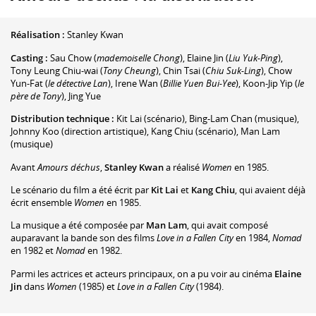
Réalisation :
Stanley Kwan
Casting :
Sau Chow
(
mademoiselle Chong
)
,
Elaine Jin
(
Liu Yuk-Ping
)
,
Tony Leung Chiu-wai
(
Tony Cheung
)
,
Chin Tsai
(
Chiu Suk-Ling
)
,
Chow
Yun-Fat
(
le détective Lan
)
,
Irene Wan
(
Billie Yuen Bui-Yee
)
,
Koon-Jip Yip
(
le
père de Tony
)
,
Jing Yue
Distribution technique :
Kit Lai
(scénario)
,
Bing-Lam Chan
(musique)
,
Johnny Koo
(direction artistique)
,
Kang Chiu
(scénario)
,
Man Lam
(musique)
Avant
Amours déchus
,
Stanley Kwan
a réalisé
Women
en 1985.
Le scénario du film a été écrit par
Kit Lai
et
Kang Chiu
, qui avaient déjà
écrit ensemble
Women
en 1985.
La musique a été composée par
Man Lam
, qui avait composé
auparavant la bande son des films
Love in a Fallen City
en 1984,
Nomad
en 1982 et
Nomad
en 1982.
Parmi les actrices et acteurs principaux, on a pu voir au cinéma
Elaine
Jin
dans
Women
(1985) et
Love in a Fallen City
(1984).