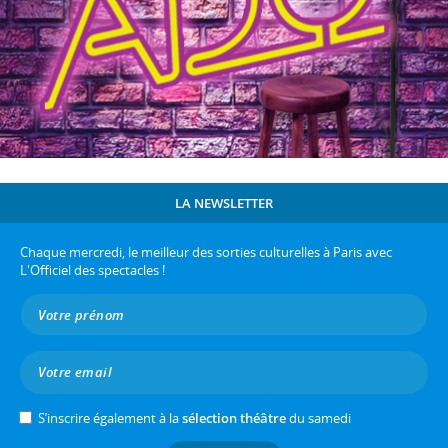
LA NEWSLETTER
Chaque mercredi, le meilleur des sorties culturelles à Paris avec
L'Officiel des spectacles !
S’inscrire également à la
sélection théâtre
du samedi