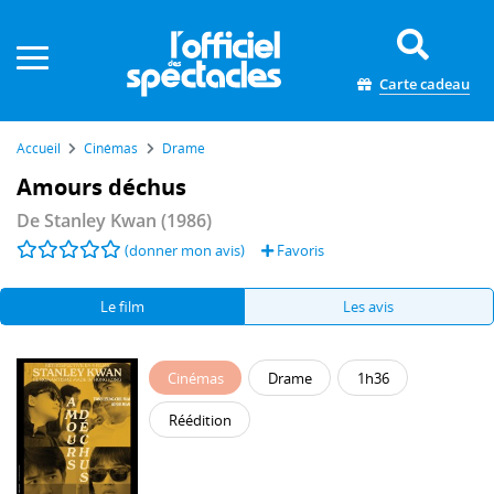
Panneau de gestion des cookies
Carte cadeau
Accueil
Cinémas
Drame
Amours déchus
De
Stanley Kwan
(1986)
(donner mon avis)
Favoris
Le film
Les avis
Cinémas
Drame
1h36
Réédition