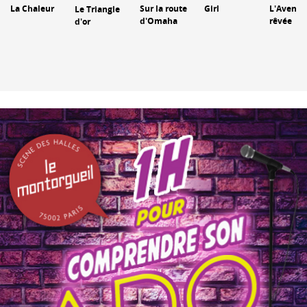
La Chaleur
Sur la route
Girl
L'Aventu
Le Triangle
d'Omaha
rêvée
d'or