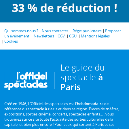
Qui sommes-nous ?
Nous contacter
Régie publicitaire
Proposer
un événement
Newsletters
CGV
CGU
Mentions légales
Cookies
Le guide du
spectacle
à
Paris
Créé en 1946, L'Officiel des spectacles est
l'hebdomadaire de
référence du spectacle à Paris
et dans sa région. Pièces de théâtre,
expositions, sorties cinéma, concerts, spectacles enfants... : vous
trouverez sur ce site toute l'actualité des sorties culturelles de la
capitale, et bien plus encore ! Pour ceux qui sortent à Paris et ses