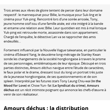
Trois amies aux rêves de gloire tentent de percer dans leur domaine
respectif : le mannequinat pour Billie, la musique pour Suk-ling et le
cinéma pour Yuk-ping. Rencontré lors d’une soirée arrosée, Tony,
jeune homme oisif issu d’une famille aisée, est vite intégré à la bande
et entame une relation avec Billie. Leur quotidien est mis à mal lorsque
Yuk-ping est retrouvée morte, assassinée dans son appartement.
Chargé de l’enquête, le détective Lan va se rapprocher des amis
endeuillés…
Fortement influencé par la Nouvelle Vague taïwanaise, en particulier le
cinéma d’Edward Yang, le deuxième long-métrage de Stanley Kwan
sonde les changements de la société hongkongaise à travers le prisme
de ses personnages, emblématiques de leur époque. Découpé en trois
parties distinctes,
Amours déchus
navigue entre l’étude de caractères,
le faux polar et le drame, dressant tout du long un portrait très juste
de la jeunesse hongkongaise, de ses questionnements et de son
spleen. Interprété par les futures stars Tony Leung Chiu-wai (
In the
Mood for Love
) et Chow Yun- fat (
Le Syndicat du crime
),
Amours
déchus
est un récit intimiste poignant qui annonce les chefs-d’œuvre à
venir de son réalisateur.
Amours déchus : la distribution