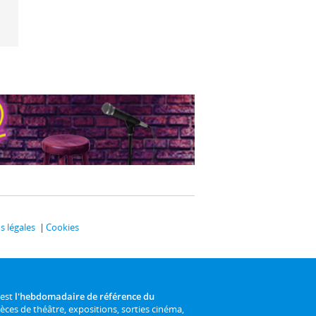
 légales
Cookies
 est
l'hebdomadaire de référence du
ièces de théâtre, expositions, sorties cinéma,