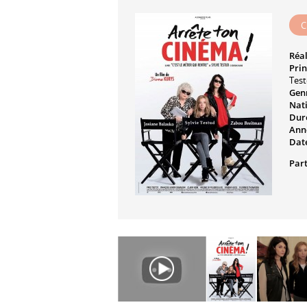
C
Réal
Prin
Test
Genr
Nati
Dur
Ann
Date
Part