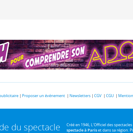
publicitaire
Proposer un événement
Newsletters
CGV
CGU
Mentions
ide du spectacle
Créé en 1946, L'Officiel des spectacles
spectacle à Paris
et dans sa région. P