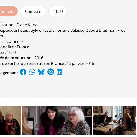
inémas
Comédie
1h30
isation :
Diane Kurys
cipaux artistes :
Sylvie Testud
,
Josiane Balasko
,
Zabou Breitman
,
Fred
ot
e :
Comédie
onalité :
France
ée :
1h30
ée de production :
2016
 de sortie (ou ressortie) en France :
13 janvier 2016
ager sur :