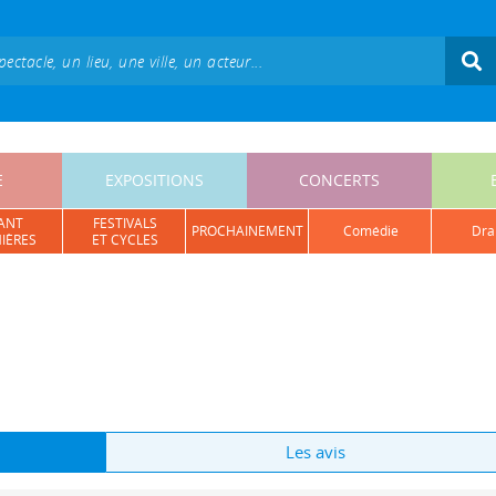
E
EXPOSITIONS
CONCERTS
ANT
FESTIVALS
PROCHAINEMENT
comédie
dr
IÈRES
ET CYCLES
Les avis