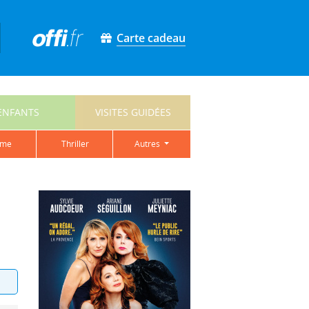
Carte cadeau
ENFANTS
VISITES GUIDÉES
ame
thriller
autres