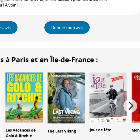
! À voir !!!
es avis
Donner mon avis
 Paris et en Île-de-France :
Jour de fête
Les Vacances de
Mon
The Last Viking
Golo & Ritchie