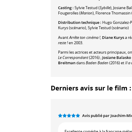
Casting :
Sylvie Testud
(
Sybille
)
,
Josiane Ba
Fougerolles
(
Marion
)
,
Florence Thomassin
Distribution technique :
Hugo Gonzalez-Pi
Kurys
(scénario)
,
Sylvie Testud
(scénario)
Avant
Arrête ton cinéma !
,
Diane Kurys
a ré
reste !
en 2003.
Parmi les actrices et acteurs principaux, o
Le Correspondant
(2016) ;
Josiane Balasko
Breitman
dans
Baden Baden
(2016) et
Il a
Derniers avis sur le film 
Avis publié par Joachim-Mi
Excellente comédie à la française méla