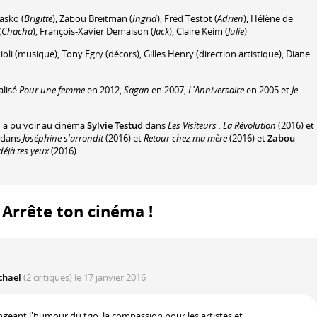
lasko
(
Brigitte
)
,
Zabou Breitman
(
Ingrid
)
,
Fred Testot
(
Adrien
)
,
Hélène de
(
Chacha
)
,
François-Xavier Demaison
(
Jack
)
,
Claire Keim
(
Julie
)
oli
(musique)
,
Tony Egry
(décors)
,
Gilles Henry
(direction artistique)
,
Diane
alisé
Pour une femme
en 2012,
Sagan
en 2007,
L'Anniversaire
en 2005 et
Je
n a pu voir au cinéma
Sylvie Testud
dans
Les Visiteurs : La Révolution
(2016) et
dans
Joséphine s'arrondit
(2016) et
Retour chez ma mère
(2016) et
Zabou
 déjà tes yeux
(2016).
: Arrête ton cinéma !
chael
(2 critiques)
le 17 janvier 2016
ngeant l'humour du trio, la compassion pour les artistes et