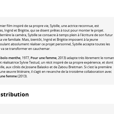
ier film inspiré de sa propre vie, Sybille, une actrice reconnue, est
 Ingrid et Brigitte, qui se disent prêtes à tout pour monter le projet.
rrière la caméra, Sybille se consacre à temps plein à l'écriture de son futur
 vie familiale. Mais, bientôt, Ingrid et Brigitte imposent à la jeune
lant absolument réaliser ce projet personnel, Sybille accepte toutes les
 va se transformer en cauchemar.
abolo menthe
, 1977,
Pour une femme
, 2013) adapte très librement le roman
réalisatrice Sylvie Testud, un récit inspiré de sa propre expérience, et dont
ille, aux côtés de Josiane Balasko et de Zabou Breitman. Si c’est la première
une œuvre littéraire, il s’agit en revanche de la troisième collaboration avec
 une femme
(2013).
istribution