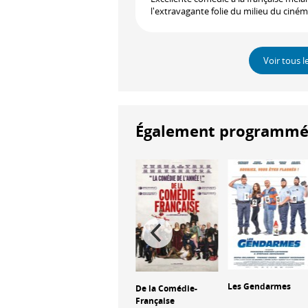
l'extravagante folie du milieu du cinéma 
Voir tous l
Également programmés à
Les Vacances de
Les Gendarmes
De la Comédie-
Monsieur Hulot
Française