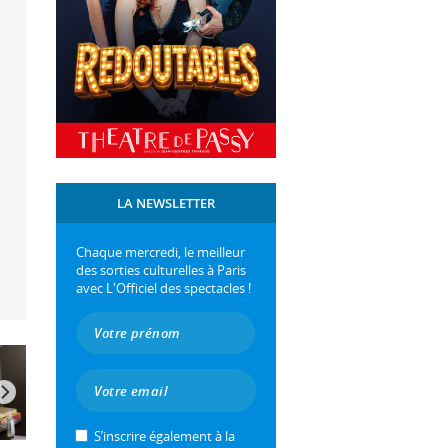
LA NEWSLETTER
Chaque mercredi, le meilleur
des sorties culturelles à Paris
avec L'Officiel des spectacles !
S’inscrire également à la