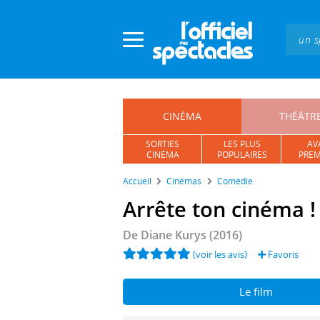
Panneau de gestion des cookies
CINÉMA
THÉÂTR
SORTIES
LES PLUS
AV
CINÉMA
POPULAIRES
PREM
Accueil
Cinémas
Comédie
Arrête ton cinéma !
De
Diane Kurys
(2016)
(voir les avis)
Favoris
Le film