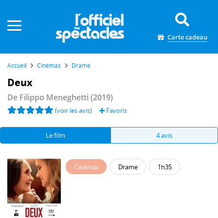
Panneau de gestion des cookies
Carte cadeau
Accueil
Cinémas
Drame
Deux
De
Filippo Meneghetti
(2019)
(voir les avis)
Favoris
Le film
4 avis
Cinémas
Drame
1h35