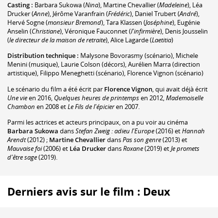
Casting :
Barbara Sukowa
(
Nina
)
,
Martine Chevallier
(
Madeleine
)
,
Léa
Drucker
(
Anne
)
,
Jérôme Varanfrain
(
Frédéric
)
,
Daniel Trubert
(
André
)
,
Hervé Sogne
(
monsieur Bremond
)
,
Tara Klassen
(
Joséphine
)
,
Eugénie
Anselin
(
Christiane
)
,
Véronique Fauconnet
(
l'infirmière
)
,
Denis Jousselin
(
le directeur de la maison de retraite
)
,
Alice Lagarde
(
Laetitia
)
Distribution technique :
Malysone Bovorasmy
(scénario)
,
Michele
Menini
(musique)
,
Laurie Colson
(décors)
,
Aurélien Marra
(direction
artistique)
,
Filippo Meneghetti
(scénario)
,
Florence Vignon
(scénario)
Le scénario du film a été écrit par
Florence Vignon
, qui avait déjà écrit
Une vie
en 2016,
Quelques heures de printemps
en 2012,
Mademoiselle
Chambon
en 2008 et
Le Fils de l'épicier
en 2007.
Parmi les actrices et acteurs principaux, on a pu voir au cinéma
Barbara Sukowa
dans
Stefan Zweig : adieu l'Europe
(2016) et
Hannah
Arendt
(2012) ;
Martine Chevallier
dans
Pas son genre
(2013) et
Mauvaise foi
(2006) et
Léa Drucker
dans
Roxane
(2019) et
Je promets
d'être sage
(2019).
Derniers avis sur le film : Deux