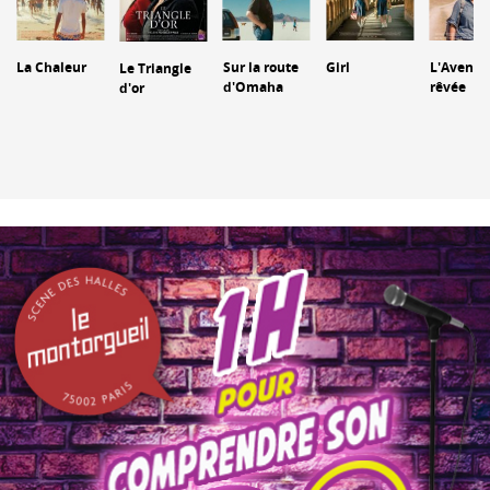
La Chaleur
Sur la route
Girl
L'Aventu
Le Triangle
d'Omaha
rêvée
d'or