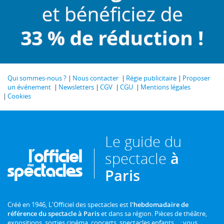
Qui sommes-nous ?
Nous contacter
Régie publicitaire
Proposer
un événement
Newsletters
CGV
CGU
Mentions légales
Cookies
Le guide du
spectacle
à
Paris
Créé en 1946, L'Officiel des spectacles est
l'hebdomadaire de
référence du spectacle à Paris
et dans sa région. Pièces de théâtre,
expositions, sorties cinéma, concerts, spectacles enfants... : vous