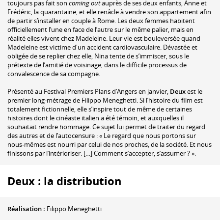
toujours pas fait son
coming out
auprès de ses deux enfants, Anne et
Frédéric, la quarantaine, et elle renâcle à vendre son appartement afin
de partir s’installer en couple à Rome. Les deux femmes habitent
officiellement l’une en face de l’autre sur le même palier, mais en
réalité elles vivent chez Madeleine. Leur vie est bouleversée quand
Madeleine est victime d'un accident cardiovasculaire. Dévastée et
obligée de se replier chez elle, Nina tente de s’immiscer, sous le
prétexte de l’amitié de voisinage, dans le difficile processus de
convalescence de sa compagne.
Présenté au Festival Premiers Plans d’Angers en janvier,
Deux
est le
premier long-métrage de Filippo Meneghetti. Si l’histoire du film est
totalement fictionnelle, elle s’inspire tout de même de certaines
histoires dont le cinéaste italien a été témoin, et auxquelles il
souhaitait rendre hommage. Ce sujet lui permet de traiter du regard
des autres et de l’autocensure : « Le regard que nous portons sur
nous-mêmes est nourri par celui de nos proches, de la société. Et nous
finissons par l’intérioriser. […] Comment s’accepter, s’assumer ? ».
Deux : la distribution
Réalisation :
Filippo Meneghetti