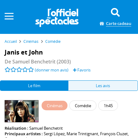
Panneau de gestion des cookies
Carte cadeau
Accueil
Cinémas
Comédie
Janis et John
De
Samuel Benchetrit
(2003)
(donner mon avis)
Favoris
Le film
Les avis
Cinémas
Comédie
1h45
Réalisation :
Samuel Benchetrit
Principaux artistes :
Sergi López
,
Marie Trintignant
,
François Cluzet
,