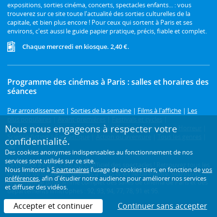
expositions, sorties cinéma, concerts, spectacles enfants... : vous
trouverez sur ce site toute l'actualité des sorties culturelles de la
capitale, et bien plus encore ! Pour ceux qui sortent à Paris et ses
environs, c'est aussi le guide papier pratique, précis, fiable et complet.
Chaque mercredi en kiosque. 2,40 €.
Programme des cinémas à Paris : salles et horaires des
séances
Par arrondissement
|
Sorties de la semaine
|
Films à l'affiche
|
Les
plus populaires
|
Avant-premières
|
Festivals et cycles
|
Nous nous engageons à respecter votre
Prochainement
|
Comédie
|
Drame
|
Thriller
|
Animation
|
Horreur
|
Science-fiction
|
Fantastique
|
Action ou aventure
|
Tous les genres
|
confidentialité.
3D
Des cookies anonymes indispensables au fonctionnement de nos
services sont utilisés sur ce site.
Le cinéma à Paris, c'est sur L'Officiel des spectacles ! Retrouvez tous les
Nous limitons à
5 partenaires
l’usage de cookies tiers, en fonction de
vos
horaires de toutes les séances à Paris et en Île-de-France. Retrouvez
préférences
, afin d'étudier notre audience pour améliorer nos services
également le programme complet des salles de cinéma de Paris et des
et diffuser des vidéos.
départements limitrophes : 92, 93, 94, 77, 78, 91 et 95.
Accepter et continuer
Continuer sans accepter