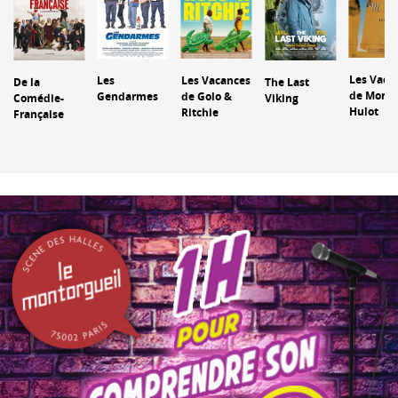
Les Vaca
Les
Les Vacances
De la
The Last
de Monsi
Gendarmes
de Golo &
Comédie-
Viking
Hulot
Ritchie
Française