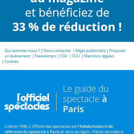
Qui sommes-nous ?
Nous contacter
Régie publicitaire
Proposer
un événement
Newsletters
CGV
CGU
Mentions légales
Cookies
Le guide du
spectacle
à
Paris
Créé en 1946, L'Officiel des spectacles est
l'hebdomadaire de
référence du spectacle à Paris
et dans sa région. Pièces de théâtre,