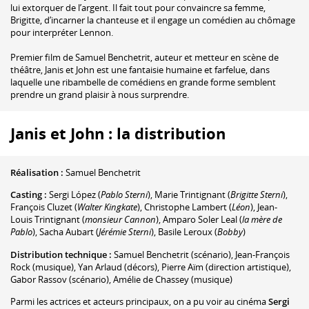
lui extorquer de l’argent. Il fait tout pour convaincre sa femme,
Brigitte, d’incarner la chanteuse et il engage un comédien au chômage
pour interpréter Lennon.
Premier film de Samuel Benchetrit, auteur et metteur en scène de
théâtre, Janis et John est une fantaisie humaine et farfelue, dans
laquelle une ribambelle de comédiens en grande forme semblent
prendre un grand plaisir à nous surprendre.
Janis et John : la distribution
Réalisation :
Samuel Benchetrit
Casting :
Sergi López
(
Pablo Sterni
)
,
Marie Trintignant
(
Brigitte Sterni
)
,
François Cluzet
(
Walter Kingkate
)
,
Christophe Lambert
(
Léon
)
,
Jean-
Louis Trintignant
(
monsieur Cannon
)
,
Amparo Soler Leal
(
la mère de
Pablo
)
,
Sacha Aubart
(
Jérémie Sterni
)
,
Basile Leroux
(
Bobby
)
Distribution technique :
Samuel Benchetrit
(scénario)
,
Jean-François
Rock
(musique)
,
Yan Arlaud
(décors)
,
Pierre Aïm
(direction artistique)
,
Gabor Rassov
(scénario)
,
Amélie de Chassey
(musique)
Parmi les actrices et acteurs principaux, on a pu voir au cinéma
Sergi