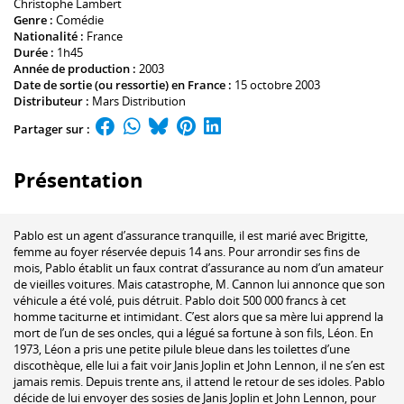
Christophe Lambert
Genre :
Comédie
Nationalité :
France
Durée :
1h45
Année de production :
2003
Date de sortie (ou ressortie) en France :
15 octobre 2003
Distributeur :
Mars Distribution
Partager sur :
Présentation
Pablo est un agent d’assurance tranquille, il est marié avec Brigitte,
femme au foyer réservée depuis 14 ans. Pour arrondir ses fins de
mois, Pablo établit un faux contrat d’assurance au nom d’un amateur
de vieilles voitures. Mais catastrophe, M. Cannon lui annonce que son
véhicule a été volé, puis détruit. Pablo doit 500 000 francs à cet
homme taciturne et intimidant. C’est alors que sa mère lui apprend la
mort de l’un de ses oncles, qui a légué sa fortune à son fils, Léon. En
1973, Léon a pris une petite pilule bleue dans les toilettes d’une
discothèque, elle lui a fait voir Janis Joplin et John Lennon, il ne s’en est
jamais remis. Depuis trente ans, il attend le retour de ses idoles. Pablo
décide de lui envoyer des sosies de Janis Joplin et John Lennon, pour