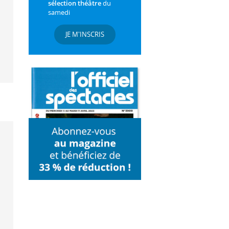
sélection théâtre
du
samedi
JE M'INSCRIS