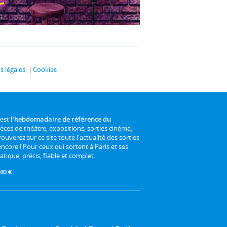
 légales
Cookies
 est
l'hebdomadaire de référence du
ièces de théâtre, expositions, sorties cinéma,
rouverez sur ce site toute l'actualité des sorties
 encore ! Pour ceux qui sortent à Paris et ses
atique, précis, fiable et complet.
40 €.