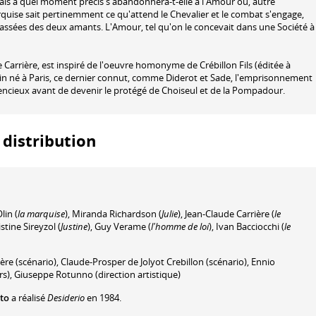
mais à quel moment précis s'abandonnera-t-elle à l'Amour ou, autre
 Marquise sait pertinemment ce qu'attend le Chevalier et le combat s'engage,
 passées des deux amants. L'Amour, tel qu'on le concevait dans une Société à
 Carrière, est inspiré de l'oeuvre homonyme de Crébillon Fils (éditée à
tin né à Paris, ce dernier connut, comme Diderot et Sade, l'emprisonnement
cencieux avant de devenir le protégé de Choiseul et de la Pompadour.
 distribution
lin
(
la marquise
)
,
Miranda Richardson
(
Julie
)
,
Jean-Claude Carrière
(
le
stine Sireyzol
(
Justine
)
,
Guy Verame
(
l'homme de loi
)
,
Ivan Bacciocchi
(
le
ière
(scénario)
,
Claude-Prosper de Jolyot Crebillon
(scénario)
,
Ennio
rs)
,
Giuseppe Rotunno
(direction artistique)
to
a réalisé
Desiderio
en 1984.