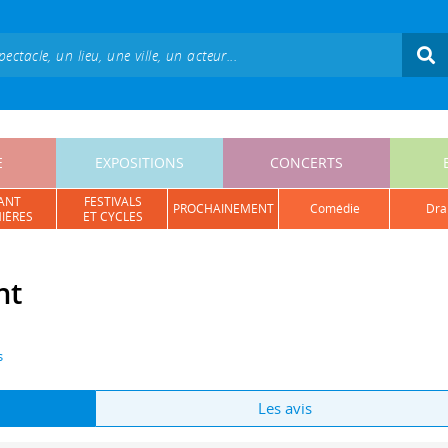
E
EXPOSITIONS
CONCERTS
ANT
FESTIVALS
PROCHAINEMENT
comédie
dr
IÈRES
ET CYCLES
nt
s
Les avis