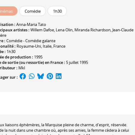
inémas
Comédie
1h30
isation :
Anna-Maria Tato
cipaux artistes :
Willem Dafoe
,
Lena Olin
,
Miranda Richardson
,
Jean-Claude
ière
e :
Comédie - Comédie galante
onalité :
Royaume-Uni, Italie, France
ée :
1h30
ée de production :
1995
 de sortie (ou ressortie) en France :
5 juillet 1995
ributeur :
Mkl
ager sur :
aux liaisons éphémères, la Marquise pleine de charme, d'esprit, réservée.
de la nuit dans une chambre où, après ses amies, la femme cèdera à celui