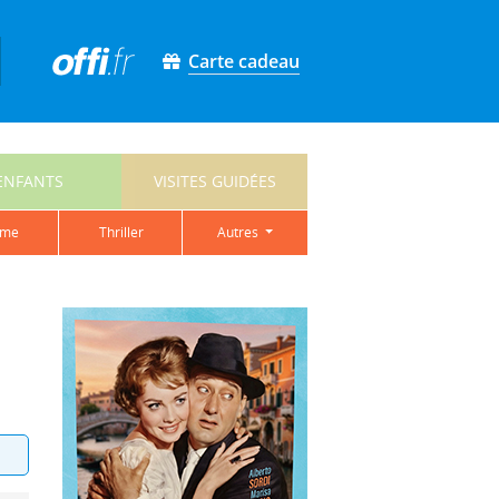
Carte cadeau
ENFANTS
VISITES GUIDÉES
ame
thriller
autres