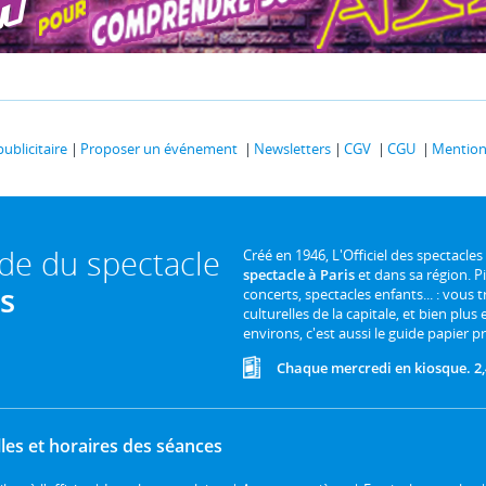
publicitaire
Proposer un événement
Newsletters
CGV
CGU
Mentions
ide du spectacle
Créé en 1946, L'Officiel des spectacles
spectacle à Paris
et dans sa région. P
is
concerts, spectacles enfants... : vous t
culturelles de la capitale, et bien plus
environs, c'est aussi le guide papier pr
Chaque mercredi en kiosque. 2,
les et horaires des séances