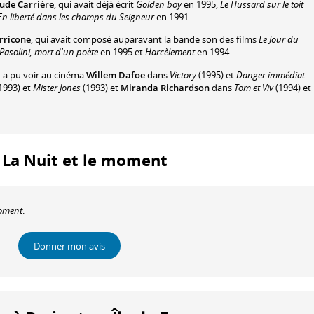
ude Carrière
, qui avait déjà écrit
Golden boy
en 1995,
Le Hussard sur le toit
En liberté dans les champs du Seigneur
en 1991.
rricone
, qui avait composé auparavant la bande son des films
Le Jour du
Pasolini, mort d'un poète
en 1995 et
Harcèlement
en 1994.
n a pu voir au cinéma
Willem Dafoe
dans
Victory
(1995) et
Danger immédiat
1993) et
Mister Jones
(1993) et
Miranda Richardson
dans
Tom et Viv
(1994) et
 : La Nuit et le moment
moment
.
Donner mon avis