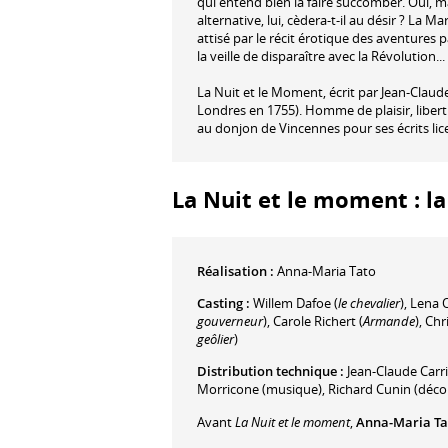
qui entend bien la faire succomber. Oui, 
alternative, lui, cèdera-t-il au désir ? La
attisé par le récit érotique des aventures
la veille de disparaître avec la Révolution...
La Nuit et le Moment, écrit par Jean-Claude
Londres en 1755). Homme de plaisir, liber
au donjon de Vincennes pour ses écrits li
La Nuit et le moment : la
Réalisation :
Anna-Maria Tato
Casting :
Willem Dafoe
(
le chevalier
)
,
Lena O
gouverneur
)
,
Carole Richert
(
Armande
)
,
Chri
geôlier
)
Distribution technique :
Jean-Claude Carr
Morricone
(musique)
,
Richard Cunin
(déco
Avant
La Nuit et le moment
,
Anna-Maria Ta