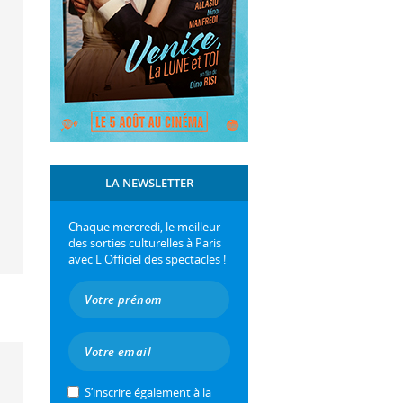
LA NEWSLETTER
Chaque mercredi, le meilleur
des sorties culturelles à Paris
avec L'Officiel des spectacles !
S’inscrire également à la