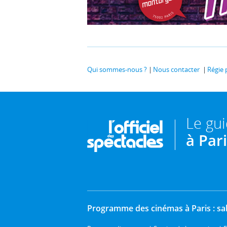
Qui sommes-nous ?
Nous contacter
Régie 
Le gu
à Par
Programme des cinémas à Paris : sal