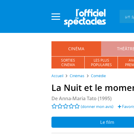
Panneau de gestion des cookies
CINÉMA
THÉÂTR
SORTIES
LES PLUS
AV
CINÉMA
POPULAIRES
PREM
Accueil
Cinémas
Comédie
La Nuit et le mome
De
Anna-Maria Tato
(1995)
(donner mon avis)
Favori
Le film