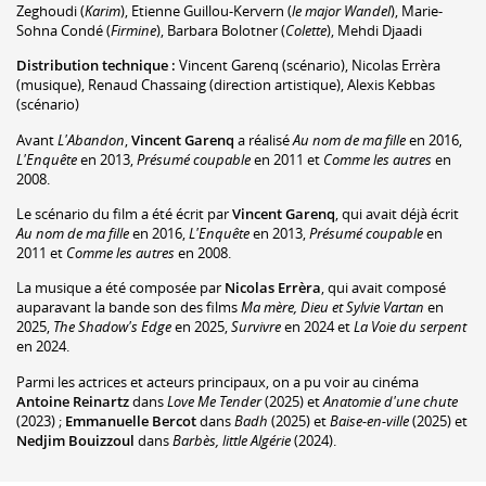
Zeghoudi
(
Karim
)
,
Etienne Guillou-Kervern
(
le major Wandel
)
,
Marie-
Sohna Condé
(
Firmine
)
,
Barbara Bolotner
(
Colette
)
,
Mehdi Djaadi
Distribution technique :
Vincent Garenq
(scénario)
,
Nicolas Errèra
(musique)
,
Renaud Chassaing
(direction artistique)
,
Alexis Kebbas
(scénario)
Avant
L'Abandon
,
Vincent Garenq
a réalisé
Au nom de ma fille
en 2016,
L'Enquête
en 2013,
Présumé coupable
en 2011 et
Comme les autres
en
2008.
Le scénario du film a été écrit par
Vincent Garenq
, qui avait déjà écrit
Au nom de ma fille
en 2016,
L'Enquête
en 2013,
Présumé coupable
en
2011 et
Comme les autres
en 2008.
La musique a été composée par
Nicolas Errèra
, qui avait composé
auparavant la bande son des films
Ma mère, Dieu et Sylvie Vartan
en
2025,
The Shadow's Edge
en 2025,
Survivre
en 2024 et
La Voie du serpent
en 2024.
Parmi les actrices et acteurs principaux, on a pu voir au cinéma
Antoine Reinartz
dans
Love Me Tender
(2025) et
Anatomie d'une chute
(2023) ;
Emmanuelle Bercot
dans
Badh
(2025) et
Baise-en-ville
(2025) et
Nedjim Bouizzoul
dans
Barbès, little Algérie
(2024).