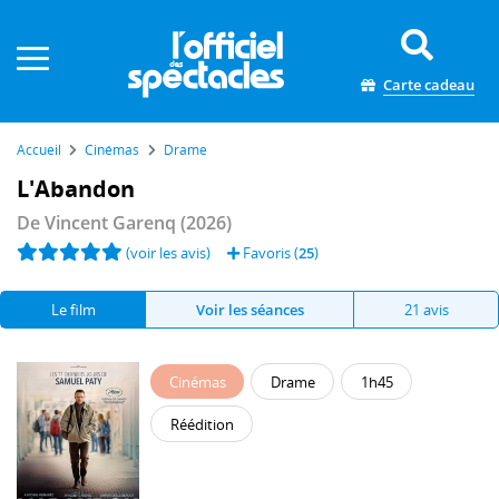
Panneau de gestion des cookies
Carte cadeau
Accueil
Cinémas
Drame
L'Abandon
De
Vincent Garenq
(2026)
(voir les avis)
Favoris (
25
)
Le film
Voir les séances
21 avis
Cinémas
Drame
1h45
Réédition