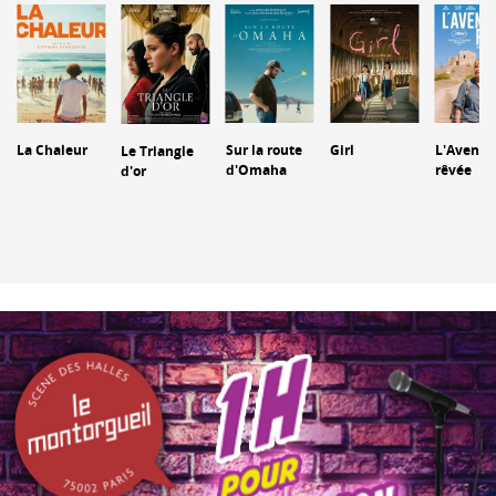
La Chaleur
Sur la route
Girl
L'Aventu
Le Triangle
d'Omaha
rêvée
d'or