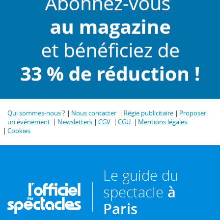
Qui sommes-nous ?
Nous contacter
Régie publicitaire
Proposer
un événement
Newsletters
CGV
CGU
Mentions légales
Cookies
Le guide du
spectacle
à
Paris