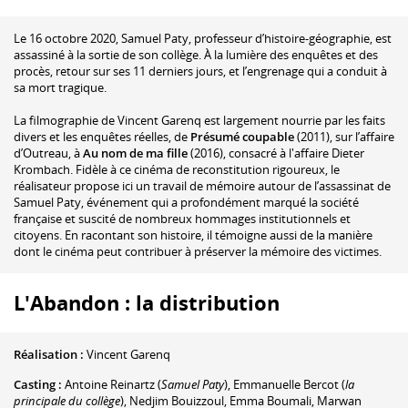
Le 16 octobre 2020, Samuel Paty, professeur d’histoire-géographie, est
assassiné à la sortie de son collège. À la lumière des enquêtes et des
procès, retour sur ses 11 derniers jours, et l’engrenage qui a conduit à
sa mort tragique.
La filmographie de Vincent Garenq est largement nourrie par les faits
divers et les enquêtes réelles, de
Présumé coupable
(2011), sur l’affaire
d’Outreau, à
Au nom de ma fille
(2016), consacré à l'affaire Dieter
Krombach. Fidèle à ce cinéma de reconstitution rigoureux, le
réalisateur propose ici un travail de mémoire autour de l’assassinat de
Samuel Paty, événement qui a profondément marqué la société
française et suscité de nombreux hommages institutionnels et
citoyens. En racontant son histoire, il témoigne aussi de la manière
dont le cinéma peut contribuer à préserver la mémoire des victimes.
L'Abandon : la distribution
Réalisation :
Vincent Garenq
Casting :
Antoine Reinartz
(
Samuel Paty
)
,
Emmanuelle Bercot
(
la
principale du collège
)
,
Nedjim Bouizzoul
,
Emma Boumali
,
Marwan