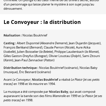
criminelle. On plonge ici au cœur même de cet univers secret, autour
d’un personnage qui laisse planer le mystère à son sujet jusqu’au
dénouement.
Le Convoyeur : la distribution
Réalisation :
Nicolas Boukhrief
Casting :
Albert Dupontel
(
Alexandre Demarre
)
,
Jean Dujardin
(
Jacques
)
,
François Berléand
(
Bernard
)
,
Claude Perron
(
Nicole
)
,
Aure Atika
(
Isabelle
)
,
Julien Boisselier
(
la Belette
)
,
Philippe Laudenbach
(
la Momie
)
,
Gilles Gaston-Dreyfus
(
Butagaz
)
,
Olivier Loustau
(
Dolph
)
,
Sami Zitouni
(
Karim
)
,
Jean-Paul Zennacker
(
Patton
)
Distribution technique :
Nicolas Boukhrief
(scénario)
,
Nicolas Baby
(musique)
,
Éric Besnard
(scénario)
Avant
Le Convoyeur
,
Nicolas Boukhrief
a réalisé
Le Plaisir [et ses petits
tracas]
en 1998 et
Va mourire
en 1994.
La musique a été composée par
Nicolas Baby
, qui avait composé
auparavant la bande son des films
Mamirolle
en 1999 et
Le Plaisir [et ses
petits tracas]
en 1998.