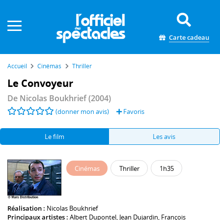
Panneau de gestion des cookies
Carte cadeau
Accueil
Cinémas
Thriller
Le Convoyeur
De
Nicolas Boukhrief
(2004)
(donner mon avis)
Favoris
Le film
Les avis
Cinémas
Thriller
1h35
Réalisation :
Nicolas Boukhrief
Principaux artistes :
Albert Dupontel
,
Jean Dujardin
,
François