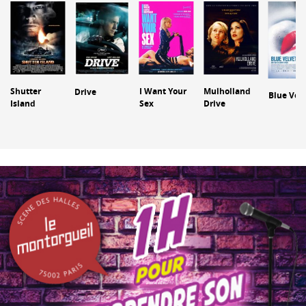
Shutter
I Want Your
Mulholland
Drive
Blue Vel
Island
Sex
Drive