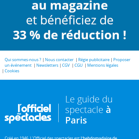
Qui sommes-nous ?
Nous contacter
Régie publicitaire
Proposer
un événement
Newsletters
CGV
CGU
Mentions légales
Cookies
Le guide du
spectacle
à
Paris
Créé en 1946, L'Officiel des spectacles est
l'hebdomadaire de