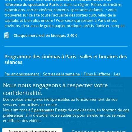
référence du spectacle à Paris
et dans sa région. Pièces de théâtre,
expositions, sorties cinéma, concerts, spectacles enfants... : vous
trouverez sur ce site toute l'actualité des sorties culturelles de la
capitale, et bien plus encore ! Pour ceux qui sortent à Paris et ses
environs, c'est aussi le guide papier pratique, précis, fiable et complet.
Chaque mercredi en kiosque. 2,40 €.
Programme des cinémas à Paris : salles et horaires des
séances
Par arrondissement
|
Sorties de la semaine
|
Films à l'affiche
|
Les
plus populaires
|
Avant-premières
|
Festivals et cycles
|
Nous nous engageons à respecter votre
Prochainement
|
Comédie
|
Drame
|
Thriller
|
Animation
|
Horreur
|
Science-fiction
|
Fantastique
|
Action ou aventure
|
Tous les genres
|
confidentialité.
3D
Des cookies anonymes indispensables au fonctionnement de nos
services sont utilisés sur ce site.
Le cinéma à Paris, c'est sur L'Officiel des spectacles ! Retrouvez tous les
Nous limitons à
5 partenaires
l’usage de cookies tiers, en fonction de
vos
horaires de toutes les séances à Paris et en Île-de-France. Retrouvez
préférences
, afin d'étudier notre audience pour améliorer nos services
également le programme complet des salles de cinéma de Paris et des
et diffuser des vidéos.
départements limitrophes : 92, 93, 94, 77, 78, 91 et 95.
Accepter et continuer
Continuer sans accepter