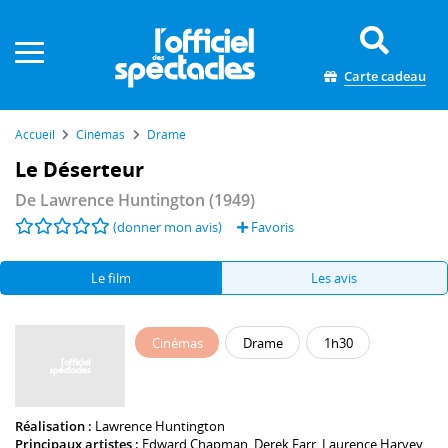
Panneau de gestion des cookies
Carte cadeau
Accueil
Cinémas
Drame
Le Déserteur
De
Lawrence Huntington
(1949)
(donner mon avis)
Favoris
Le film
Les avis
Cinémas
Drame
1h30
Réalisation :
Lawrence Huntington
Principaux artistes :
Edward Chapman
,
Derek Farr
,
Laurence Harvey
,