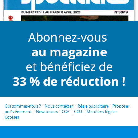
Qui sommes-nous ?
Nous contacter
Régie publicitaire
Proposer
un événement
Newsletters
CGV
CGU
Mentions légales
Cookies