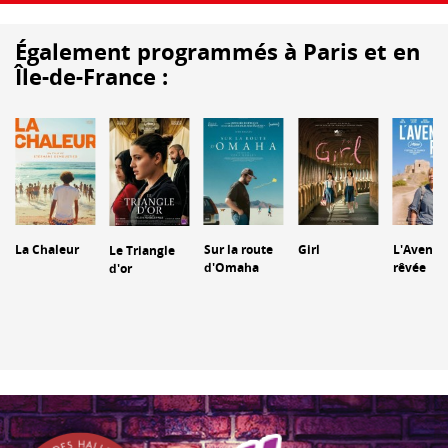
Également programmés à Paris et en
Île-de-France :
La Chaleur
Sur la route
Girl
L'Aventu
Le Triangle
d'Omaha
rêvée
d'or