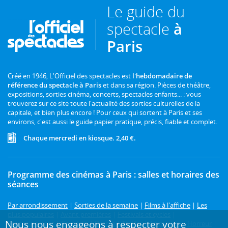
Le guide du
spectacle
à
Paris
Créé en 1946, L'Officiel des spectacles est
l'hebdomadaire de
référence du spectacle à Paris
et dans sa région. Pièces de théâtre,
expositions, sorties cinéma, concerts, spectacles enfants... : vous
trouverez sur ce site toute l'actualité des sorties culturelles de la
capitale, et bien plus encore ! Pour ceux qui sortent à Paris et ses
environs, c'est aussi le guide papier pratique, précis, fiable et complet.
Chaque mercredi en kiosque. 2,40 €.
Programme des cinémas à Paris : salles et horaires des
séances
Par arrondissement
|
Sorties de la semaine
|
Films à l'affiche
|
Les
plus populaires
|
Avant-premières
|
Festivals et cycles
|
Nous nous engageons à respecter votre
Prochainement
|
Comédie
|
Drame
|
Thriller
|
Animation
|
Horreur
|