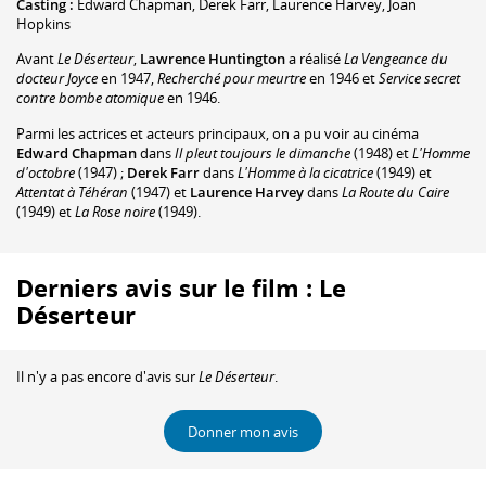
Casting :
Edward Chapman
,
Derek Farr
,
Laurence Harvey
,
Joan
Hopkins
Avant
Le Déserteur
,
Lawrence Huntington
a réalisé
La Vengeance du
docteur Joyce
en 1947,
Recherché pour meurtre
en 1946 et
Service secret
contre bombe atomique
en 1946.
Parmi les actrices et acteurs principaux, on a pu voir au cinéma
Edward Chapman
dans
Il pleut toujours le dimanche
(1948) et
L'Homme
d'octobre
(1947) ;
Derek Farr
dans
L'Homme à la cicatrice
(1949) et
Attentat à Téhéran
(1947) et
Laurence Harvey
dans
La Route du Caire
(1949) et
La Rose noire
(1949).
Derniers avis sur le film : Le
Déserteur
Il n'y a pas encore d'avis sur
Le Déserteur
.
Donner mon avis