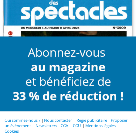
Qui sommes-nous ?
Nous contacter
Régie publicitaire
Proposer
un événement
Newsletters
CGV
CGU
Mentions légales
Cookies