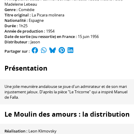
Madeleine Lebeau
Genre :
Comédie
Titre original :
La Picara molinera
Nationalité :
Espagne
Durée :
1h25
Année de production :
1954
Date de sortie (ou ressortie) en France :
15 juin 1956
Distributeur :
Jason
Partager sur :
Présentation
Une jolie meunière andalouse se joue d'un admirateur et de son mari
injustement jaloux. D'après la pièce "Le Tricorne" qui a inspiré Manuel
de Falla.
Le Moulin des amours : la distribution
Réalisation :
Leon Klimovsky