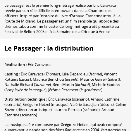
Le passager est le premier long-métrage réalisé par Eric Caravaca
révélé par son rôle difficile et émouvant dans La Chambre des
officiers. Inspiré par l’histoire du livre d’Arnaud Catherine intitulé La
Route de Midland, Le passager est un film sensible qui aborde des
thèmes tabou comme l’inceste. Ce long-métrage a été présenté au
Festival de Belfort 2005 et à la Semaine de la Critique à Venise.
Le Passager : la distribution
Réalisation :
Éric Caravaca
Casting :
Éric Caravaca
(
Thomas
)
,
Julie Depardieu
(
Jeanne
)
,
Vincent
Rottiers
(
Lucas
)
,
Maurice Benichou
(
Jospeh
)
,
Maurice Garrel
(
Gilbert
)
,
Nathalie Richard
(
Suzanne
)
,
Rémi Martin
(
Richard
)
,
Michelle Goddet
(
l'employée de la morgue
)
,
Jérôme Petament
(
le gendarme
)
Distribution technique :
Éric Caravaca
(scénario)
,
Arnaud Cathrine
(scénario)
,
Grégoire Hetzel
(musique)
,
Valérie Saradjian
(décors)
,
Céline
Bozon
(direction artistique)
,
Laurent Perreau
(scénario)
,
Arnaud
Cathrine
(scénario)
La musique a été composée par
Grégoire Hetzel
, qui avait composé
auparavant la bande son des films
Rois et reine
en 2004,
Vert paradis
en