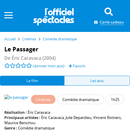
Panneau de gestion des cookies
Carte cadeau
Accueil
Cinémas
Comédie dramatique
Le Passager
De
Éric Caravaca
(2004)
(donner mon avis)
Favoris
Le film
Les avis
Cinémas
Comédie dramatique
1h25
Réalisation :
Éric Caravaca
Principaux artistes :
Éric Caravaca
,
Julie Depardieu
,
Vincent Rottiers
,
Maurice Benichou
Genre :
Comédie dramatique