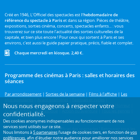
Créé en 1946, L'Officiel des spectacles est
l'hebdomadaire de
référence du spectacle à Paris
et dans sa région. Pièces de théâtre,
expositions, sorties cinéma, concerts, spectacles enfants... : vous
trouverez sur ce site toute l'actualité des sorties culturelles de la
capitale, et bien plus encore ! Pour ceux qui sortent à Paris et ses
environs, c'est aussi le guide papier pratique, précis, fiable et complet.
Chaque mercredi en kiosque. 2,40 €.
Programme des cinémas à Paris : salles et horaires des
séances
Par arrondissement
|
Sorties de la semaine
|
Films à l'affiche
|
Les
plus populaires
|
Avant-premières
|
Festivals et cycles
|
Nous nous engageons à respecter votre
Prochainement
|
Comédie
|
Drame
|
Thriller
|
Animation
|
Horreur
|
Science-fiction
|
Fantastique
|
Action ou aventure
|
Tous les genres
|
confidentialité.
3D
Des cookies anonymes indispensables au fonctionnement de nos
services sont utilisés sur ce site.
Le cinéma à Paris, c'est sur L'Officiel des spectacles ! Retrouvez tous les
Nous limitons à
5 partenaires
l’usage de cookies tiers, en fonction de
vos
horaires de toutes les séances à Paris et en Île-de-France. Retrouvez
préférences
, afin d'étudier notre audience pour améliorer nos services