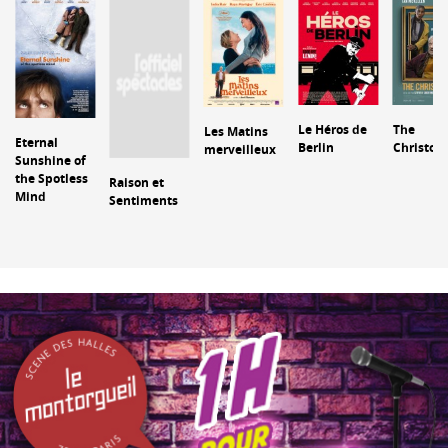
Le Héros de
The
Les Matins
Eternal
Berlin
Christop
merveilleux
Sunshine of
the Spotless
Raison et
Mind
Sentiments