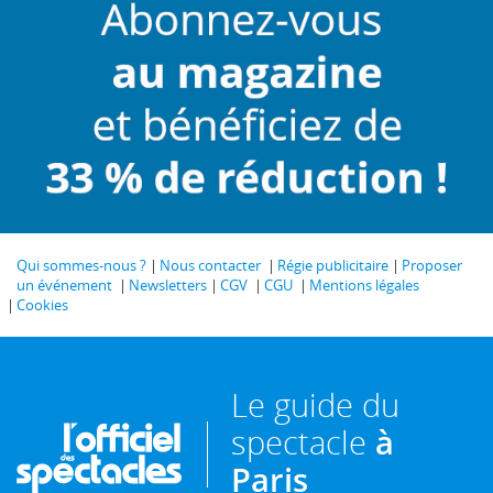
Qui sommes-nous ?
Nous contacter
Régie publicitaire
Proposer
un événement
Newsletters
CGV
CGU
Mentions légales
Cookies
Le guide du
spectacle
à
Paris