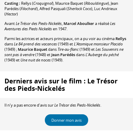
Casting :
Rellys
(
Croquignol
)
,
Maurice Baquet
(
Ribouldingue
)
,
Jean
Parédès
(
Filochard
)
,
Alfred Pasquali
(
Sherlock Coco
)
,
Luc Andrieux
(
Hector
)
Avant
Le Trésor des Pieds-Nickelés
,
Marcel Aboulker
a réalisé
Les
Aventures des Pieds Nickelés
en 1947.
Parmi les actrices et acteurs principaux, on a pu voir au cinéma
Rellys
dans
Le 84 prend des vacances
(1949) et
L'Atomique monsieur Placido
(1949) ;
Maurice Baquet
dans
Tire-au-flanc
(1949) et
Les Souvenirs ne
sont pas à vendre
(1948) et
Jean Parédès
dans
L'Auberge du péché
(1949) et
Une nuit de noces
(1949).
Derniers avis sur le film : Le Trésor
des Pieds-Nickelés
Il n'y a pas encore d'avis sur
Le Trésor des Pieds-Nickelés
.
Donner mon avis