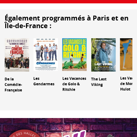
Également programmés à Paris et en
Île-de-France :
Les Vaca
Les
Les Vacances
De la
The Last
de Monsi
Gendarmes
de Golo &
Comédie-
Viking
Hulot
Ritchie
Française