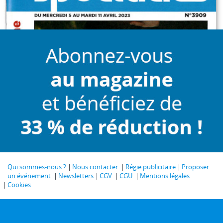
Qui sommes-nous ?
Nous contacter
Régie publicitaire
Proposer
un événement
Newsletters
CGV
CGU
Mentions légales
Cookies