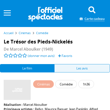
Panneau de gestion des cookies
Carte cadeau
Accueil
Cinémas
Comédie
Le Trésor des Pieds-Nickelés
De
Marcel Aboulker
(1949)
(donner mon avis)
Favoris
Le film
Les avis
Cinémas
Comédie
1h36
Réalisation :
Marcel Aboulker
Principaux artistes :
Rellys
,
Maurice Baquet
,
Jean Parédès
,
Alfred