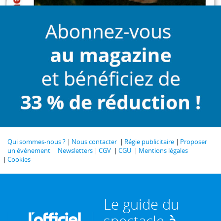
Qui sommes-nous ?
Nous contacter
Régie publicitaire
Proposer
un événement
Newsletters
CGV
CGU
Mentions légales
Cookies
Le guide du
spectacle
à