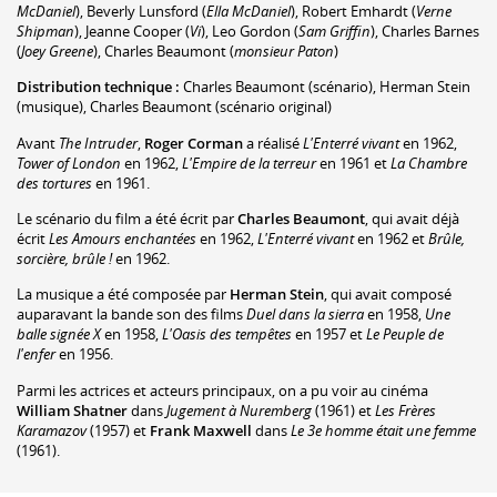
McDaniel
)
,
Beverly Lunsford
(
Ella McDaniel
)
,
Robert Emhardt
(
Verne
Shipman
)
,
Jeanne Cooper
(
Vi
)
,
Leo Gordon
(
Sam Griffin
)
,
Charles Barnes
(
Joey Greene
)
,
Charles Beaumont
(
monsieur Paton
)
Distribution technique :
Charles Beaumont
(scénario)
,
Herman Stein
(musique)
,
Charles Beaumont
(scénario original)
Avant
The Intruder
,
Roger Corman
a réalisé
L'Enterré vivant
en 1962,
Tower of London
en 1962,
L'Empire de la terreur
en 1961 et
La Chambre
des tortures
en 1961.
Le scénario du film a été écrit par
Charles Beaumont
, qui avait déjà
écrit
Les Amours enchantées
en 1962,
L'Enterré vivant
en 1962 et
Brûle,
sorcière, brûle !
en 1962.
La musique a été composée par
Herman Stein
, qui avait composé
auparavant la bande son des films
Duel dans la sierra
en 1958,
Une
balle signée X
en 1958,
L'Oasis des tempêtes
en 1957 et
Le Peuple de
l'enfer
en 1956.
Parmi les actrices et acteurs principaux, on a pu voir au cinéma
William Shatner
dans
Jugement à Nuremberg
(1961) et
Les Frères
Karamazov
(1957) et
Frank Maxwell
dans
Le 3e homme était une femme
(1961).