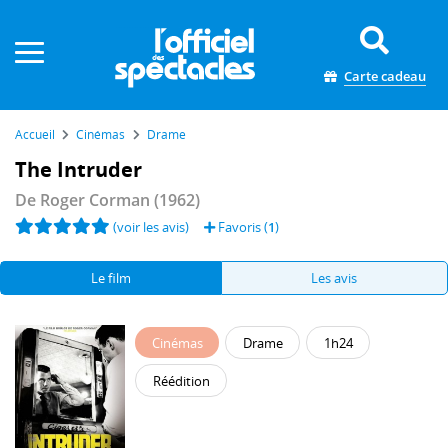
Panneau de gestion des cookies
Carte cadeau
Accueil
Cinémas
Drame
The Intruder
De
Roger Corman
(1962)
(voir les avis)
Favoris (
1
)
Le film
Les avis
Cinémas
Drame
1h24
Réédition