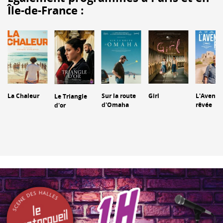
Île-de-France :
La Chaleur
Sur la route
Girl
L'Aventu
Le Triangle
d'Omaha
rêvée
d'or