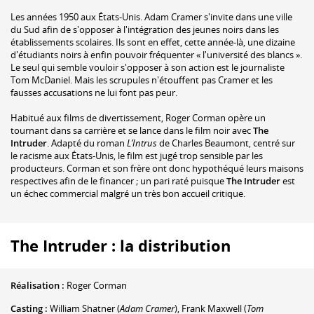
Les années 1950 aux États-Unis. Adam Cramer s'invite dans une ville
du Sud afin de s'opposer à l'intégration des jeunes noirs dans les
établissements scolaires. Ils sont en effet, cette année-là, une dizaine
d'étudiants noirs à enfin pouvoir fréquenter « l'université des blancs ».
Le seul qui semble vouloir s'opposer à son action est le journaliste
Tom McDaniel. Mais les scrupules n'étouffent pas Cramer et les
fausses accusations ne lui font pas peur.
Habitué aux films de divertissement, Roger Corman opère un
tournant dans sa carrière et se lance dans le film noir avec
The
Intruder
. Adapté du roman
L’Intrus
de Charles Beaumont, centré sur
le racisme aux États-Unis, le film est jugé trop sensible par les
producteurs. Corman et son frère ont donc hypothéqué leurs maisons
respectives afin de le financer ; un pari raté puisque
The Intruder
est
un échec commercial malgré un très bon accueil critique.
The Intruder : la distribution
Réalisation :
Roger Corman
Casting :
William Shatner
(
Adam Cramer
)
,
Frank Maxwell
(
Tom