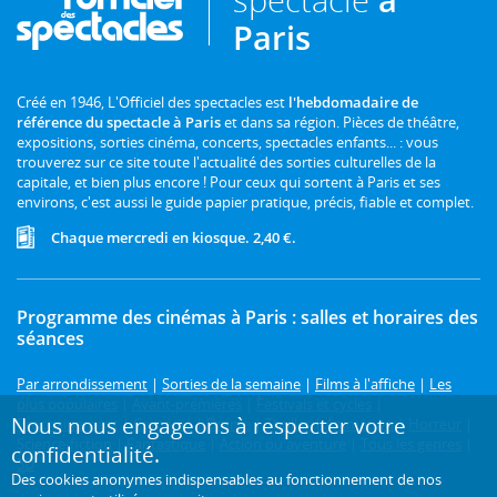
Paris
Créé en 1946, L'Officiel des spectacles est
l'hebdomadaire de
référence du spectacle à Paris
et dans sa région. Pièces de théâtre,
expositions, sorties cinéma, concerts, spectacles enfants... : vous
trouverez sur ce site toute l'actualité des sorties culturelles de la
capitale, et bien plus encore ! Pour ceux qui sortent à Paris et ses
environs, c'est aussi le guide papier pratique, précis, fiable et complet.
Chaque mercredi en kiosque. 2,40 €.
Programme des cinémas à Paris : salles et horaires des
séances
Par arrondissement
|
Sorties de la semaine
|
Films à l'affiche
|
Les
plus populaires
|
Avant-premières
|
Festivals et cycles
|
Nous nous engageons à respecter votre
Prochainement
|
Comédie
|
Drame
|
Thriller
|
Animation
|
Horreur
|
Science-fiction
|
Fantastique
|
Action ou aventure
|
Tous les genres
|
confidentialité.
3D
Des cookies anonymes indispensables au fonctionnement de nos