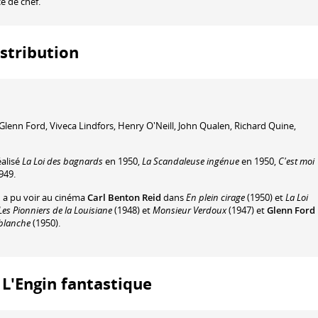
ce de chef.
istribution
Glenn Ford
,
Viveca Lindfors
,
Henry O'Neill
,
John Qualen
,
Richard Quine
,
éalisé
La Loi des bagnards
en 1950,
La Scandaleuse ingénue
en 1950,
C'est moi
949.
n a pu voir au cinéma
Carl Benton Reid
dans
En plein cirage
(1950) et
La Loi
es Pionniers de la Louisiane
(1948) et
Monsieur Verdoux
(1947) et
Glenn Ford
 blanche
(1950).
: L'Engin fantastique