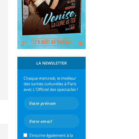
LA NEWSLETTER
Chaque mercredi, le meilleur
des sorties culturelles à Paris
avec L'Officiel des spectacles !
S’inscrire également à la