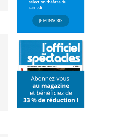
sélection théâtre
du
samedi
JE M'INSCRIS