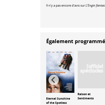
Il n'y a pas encore d'avis sur
L'Engin fantas
Également programmés à
L'Objet du délit
Raison et
lusion
Sentiments
Eternal Sunshine
of the Spotless