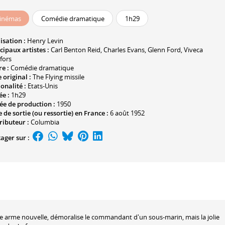
inémas
Comédie dramatique
1h29
isation :
Henry Levin
cipaux artistes :
Carl Benton Reid
,
Charles Evans
,
Glenn Ford
,
Viveca
fors
e :
Comédie dramatique
e original :
The Flying missile
onalité :
Etats-Unis
ée :
1h29
ée de production :
1950
 de sortie (ou ressortie) en France :
6 août 1952
ributeur :
Columbia
ager sur :
ne arme nouvelle, démoralise le commandant d'un sous-marin, mais la jolie