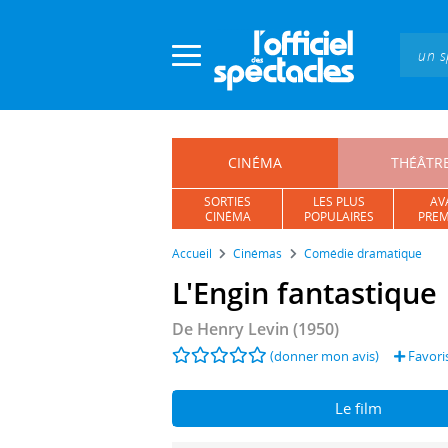
Panneau de gestion des cookies
CINÉMA
THÉÂTR
SORTIES
LES PLUS
AV
CINÉMA
POPULAIRES
PREM
Accueil
Cinémas
Comédie dramatique
L'Engin fantastique
De
Henry Levin
(1950)
(donner mon avis)
Favori
Le film