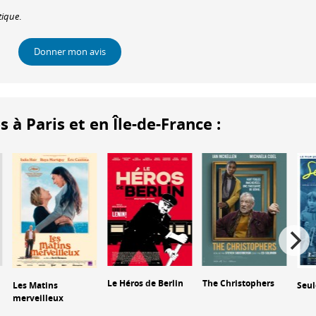
tique
.
Donner mon avis
 Paris et en Île-de-France :
Le Héros de Berlin
The Christophers
Les Matins
Seul
merveilleux