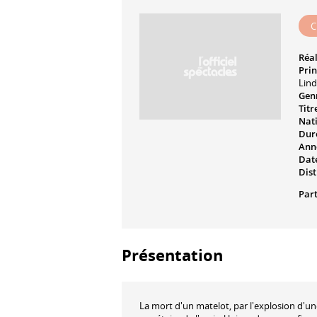
C
Réal
Prin
Lind
Genr
Titr
Nati
Dur
Ann
Date
Dist
Part
Présentation
La mort d'un matelot, par l'explosion d'u