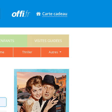
Carte cadeau
ENFANTS
VISITES GUIDÉES
ame
thriller
autres