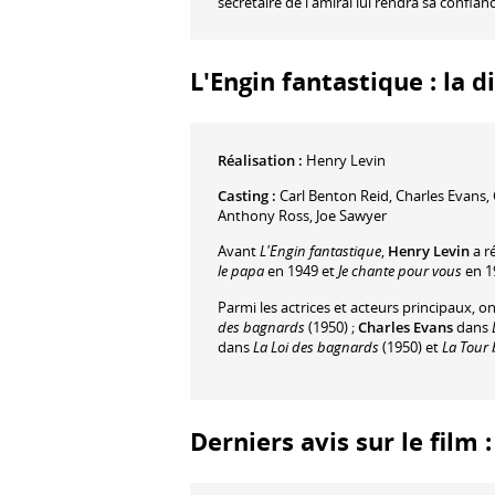
secrétaire de l'amiral lui rendra sa confian
L'Engin fantastique : la d
Réalisation :
Henry Levin
Casting :
Carl Benton Reid
,
Charles Evans
,
Anthony Ross
,
Joe Sawyer
Avant
L'Engin fantastique
,
Henry Levin
a r
le papa
en 1949 et
Je chante pour vous
en 1
Parmi les actrices et acteurs principaux, o
des bagnards
(1950) ;
Charles Evans
dans
L
dans
La Loi des bagnards
(1950) et
La Tour
Derniers avis sur le film 