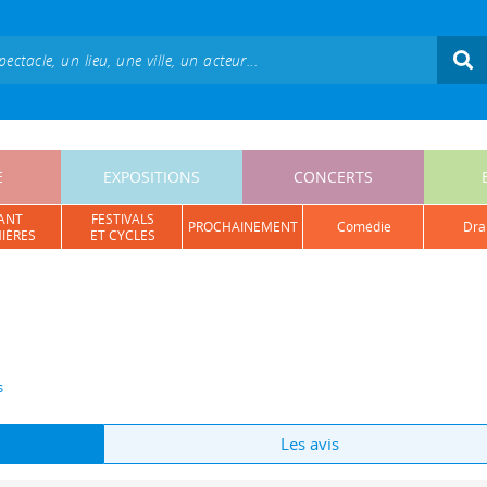
E
EXPOSITIONS
CONCERTS
ANT
FESTIVALS
PROCHAINEMENT
comédie
dr
IÈRES
ET CYCLES
s
Les avis