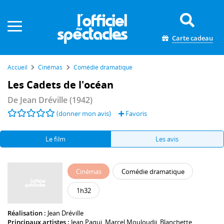
Panneau de gestion des cookies
Carte cadeau
Accueil
Cinémas
Comédie dramatique
Les Cadets de l'océan
De
Jean Dréville
(1942)
(donner mon avis)
Favoris
Le film
Les avis
Cinémas
Comédie dramatique
1h32
Réalisation :
Jean Dréville
Principaux artistes :
Jean Paqui
,
Marcel Mouloudji
,
Blanchette