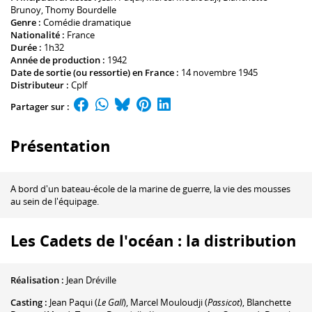
Brunoy
,
Thomy Bourdelle
Genre :
Comédie dramatique
Nationalité :
France
Durée :
1h32
Année de production :
1942
Date de sortie (ou ressortie) en France :
14 novembre 1945
Distributeur :
Cplf
Partager sur :
Présentation
A bord d'un bateau-école de la marine de guerre, la vie des mousses
au sein de l'équipage.
Les Cadets de l'océan : la distribution
Réalisation :
Jean Dréville
Casting :
Jean Paqui
(
Le Gall
)
,
Marcel Mouloudji
(
Passicot
)
,
Blanchette