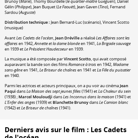
Brunoy
(
Marie
)
,
Thomy Bourdelle
(
le quartier-maître Gueguen
)
,
Daniel
Gélin
(
Philippe
)
,
Jean Buquet
(
Le Faouët
)
,
Jean Gaven
(
Tino
)
,
Fernand
Sardou
(
Auguste
)
Distribution technique :
Jean Bernard-Luc
(scénario)
,
Vincent Scotto
(musique)
Avant
Les Cadets de l'océan
,
Jean Dréville
a réalisé
Les Affaires sont les
affaires
en 1942,
Annette et la dame blonde
en 1941,
La Brigade sauvage
en 1939 et
Le Président Haudecoeur
en 1939.
La musique a été composée par
Vincent Scotto
, qui avait composé
auparavant la bande son des films
Romance à trois
en 1942,
Madame
sans-gêne
en 1941,
Le Briseur de chaînes
en 1941 et
La Fille du puisatier
en 1940.
Parmi les actrices et acteurs principaux, on a pu voir au cinéma
Jean
Paqui
dans
La Maison des sept jeunes filles
(1941) et
La Chaleur du sein
(1938) ;
Marcel Mouloudji
dans
Les Inconnus dans la maison
(1941) et
L'Enfer des anges
(1939) et
Blanchette Brunoy
dans
Le Camion blanc
(1942) et
Le Briseur de chaînes
(1941).
Derniers avis sur le film : Les Cadets
de l'océan