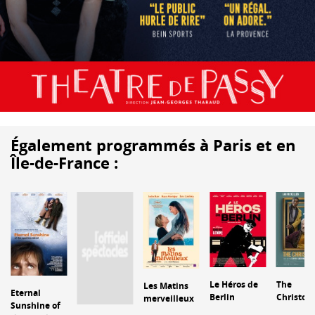
Également programmés à Paris et en
Île-de-France :
Le Héros de
The
Les Matins
Eternal
Berlin
Christop
merveilleux
Sunshine of