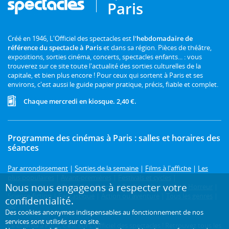
Paris
Créé en 1946, L'Officiel des spectacles est
l'hebdomadaire de
référence du spectacle à Paris
et dans sa région. Pièces de théâtre,
expositions, sorties cinéma, concerts, spectacles enfants... : vous
trouverez sur ce site toute l'actualité des sorties culturelles de la
capitale, et bien plus encore ! Pour ceux qui sortent à Paris et ses
environs, c'est aussi le guide papier pratique, précis, fiable et complet.
Chaque mercredi en kiosque. 2,40 €.
Programme des cinémas à Paris : salles et horaires des
séances
Par arrondissement
|
Sorties de la semaine
|
Films à l'affiche
|
Les
plus populaires
|
Avant-premières
|
Festivals et cycles
|
Nous nous engageons à respecter votre
Prochainement
|
Comédie
|
Drame
|
Thriller
|
Animation
|
Horreur
|
Science-fiction
|
Fantastique
|
Action ou aventure
|
Tous les genres
|
confidentialité.
3D
Des cookies anonymes indispensables au fonctionnement de nos
services sont utilisés sur ce site.
Le cinéma à Paris, c'est sur L'Officiel des spectacles ! Retrouvez tous les