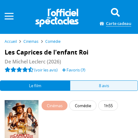
Panneau de gestion des cookies
Carte cadeau
Accueil
Cinémas
Comédie
Les Caprices de l'enfant Roi
De
Michel Leclerc
(2026)
(voir les avis)
Favoris (
7
)
Le film
8 avis
Cinémas
Comédie
1h55