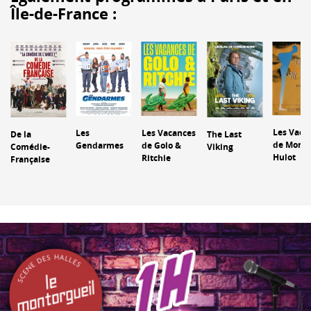
Île-de-France :
Les Vaca
Les
Les Vacances
De la
The Last
de Monsi
Gendarmes
de Golo &
Comédie-
Viking
Hulot
Ritchie
Française