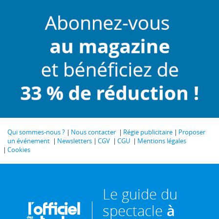
Qui sommes-nous ?
Nous contacter
Régie publicitaire
Proposer
un événement
Newsletters
CGV
CGU
Mentions légales
Cookies
Le guide du
spectacle
à