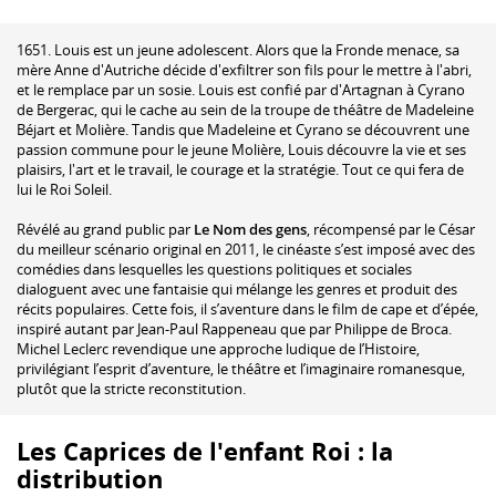
1651. Louis est un jeune adolescent. Alors que la Fronde menace, sa
mère Anne d'Autriche décide d'exfiltrer son fils pour le mettre à l'abri,
et le remplace par un sosie. Louis est confié par d'Artagnan à Cyrano
de Bergerac, qui le cache au sein de la troupe de théâtre de Madeleine
Béjart et Molière. Tandis que Madeleine et Cyrano se découvrent une
passion commune pour le jeune Molière, Louis découvre la vie et ses
plaisirs, l'art et le travail, le courage et la stratégie. Tout ce qui fera de
lui le Roi Soleil.
Révélé au grand public par
Le Nom des gens
, récompensé par le César
du meilleur scénario original en 2011, le cinéaste s’est imposé avec des
comédies dans lesquelles les questions politiques et sociales
dialoguent avec une fantaisie qui mélange les genres et produit des
récits populaires. Cette fois, il s’aventure dans le film de cape et d’épée,
inspiré autant par Jean-Paul Rappeneau que par Philippe de Broca.
Michel Leclerc revendique une approche ludique de l’Histoire,
privilégiant l’esprit d’aventure, le théâtre et l’imaginaire romanesque,
plutôt que la stricte reconstitution.
Les Caprices de l'enfant Roi : la
distribution