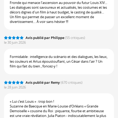
Fronde qui menace l'ascension au pouvoir du futur Louis XIV...
Les dialogues sont savoureux et actualisés, les costumes et les
décors dignes d'un film à haut budget, le casting de qualité…
Un film qui permet de passer un excellent moment de
divertissement… À voir sans hésiter !!!
Avis publié par Philippe
(55 critiques)
le 30 juin 2026
Formidable : intelligence du scénario et des dialogues, les lieux,
les couleurs et Artus époustouflant, un César dans l'air ? Un
film qui fait du bien , foncez-y !
Avis publié par Remy
(670 critiques)
le 28 juin 2026
« Lui c’est Louis » : trop bon !
Suzanne de Baecque en Marie-Louise d’Orléans « Grande
Demoiselle » cousine du Roi : piquante, fourbe et ambitieuse
est une vraie révélation. Julia Piaton - indiscutablement la plus