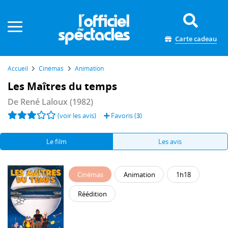
Panneau de gestion des cookies
Carte cadeau
Accueil
Cinémas
Animation
Les Maîtres du temps
De
René Laloux
(1982)
(voir les avis)
Favoris (
3
)
Le film
Les avis
Cinémas
Animation
1h18
Réédition