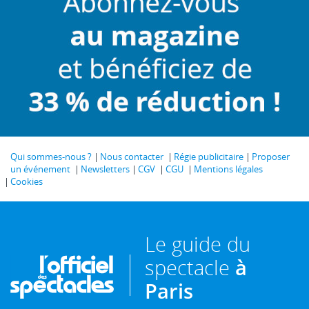
Qui sommes-nous ?
Nous contacter
Régie publicitaire
Proposer
un événement
Newsletters
CGV
CGU
Mentions légales
Cookies
Le guide du
spectacle
à
Paris