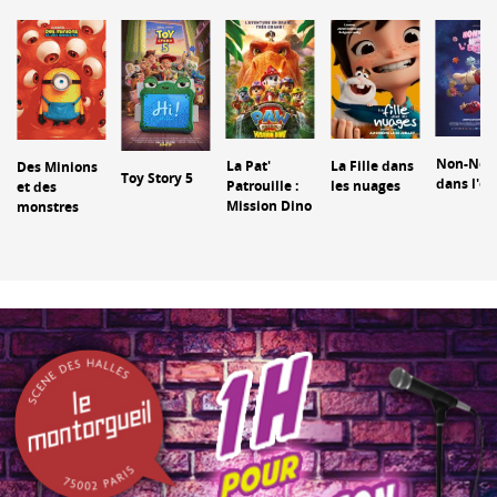
Non-Non
La Pat'
La Fille dans
Des Minions
Toy Story 5
dans l'e
Patrouille :
les nuages
et des
Mission Dino
monstres