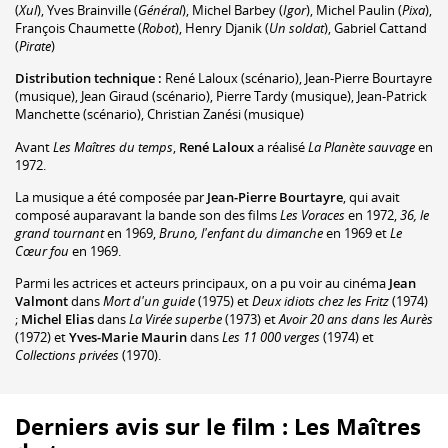
(
Xul
)
,
Yves Brainville
(
Général
)
,
Michel Barbey
(
Igor
)
,
Michel Paulin
(
Pixa
)
,
François Chaumette
(
Robot
)
,
Henry Djanik
(
Un soldat
)
,
Gabriel Cattand
(
Pirate
)
Distribution technique :
René Laloux
(scénario)
,
Jean-Pierre Bourtayre
(musique)
,
Jean Giraud
(scénario)
,
Pierre Tardy
(musique)
,
Jean-Patrick
Manchette
(scénario)
,
Christian Zanési
(musique)
Avant
Les Maîtres du temps
,
René Laloux
a réalisé
La Planète sauvage
en
1972.
La musique a été composée par
Jean-Pierre Bourtayre
, qui avait
composé auparavant la bande son des films
Les Voraces
en 1972,
36, le
grand tournant
en 1969,
Bruno, l'enfant du dimanche
en 1969 et
Le
Cœur fou
en 1969.
Parmi les actrices et acteurs principaux, on a pu voir au cinéma
Jean
Valmont
dans
Mort d'un guide
(1975) et
Deux idiots chez les Fritz
(1974)
;
Michel Elias
dans
La Virée superbe
(1973) et
Avoir 20 ans dans les Aurès
(1972) et
Yves-Marie Maurin
dans
Les 11 000 verges
(1974) et
Collections privées
(1970).
Derniers avis sur le film : Les Maîtres