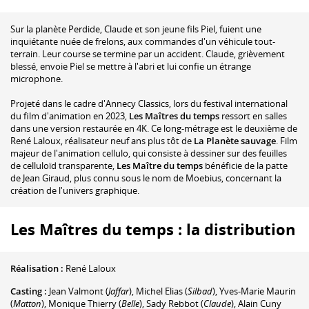
Sur la planète Perdide, Claude et son jeune fils Piel, fuient une
inquiétante nuée de frelons, aux commandes d'un véhicule tout-
terrain. Leur course se termine par un accident. Claude, grièvement
blessé, envoie Piel se mettre à l'abri et lui confie un étrange
microphone.
Projeté dans le cadre d'Annecy Classics, lors du festival international
du film d'animation en 2023,
Les Maîtres du temps
ressort en salles
dans une version restaurée en 4K. Ce long-métrage est le deuxième de
René Laloux, réalisateur neuf ans plus tôt de
La Planète sauvage
. Film
majeur de l'animation cellulo, qui consiste à dessiner sur des feuilles
de celluloïd transparente,
Les Maître du temps
bénéficie de la patte
de Jean Giraud, plus connu sous le nom de Moebius, concernant la
création de l'univers graphique.
Les Maîtres du temps : la distribution
Réalisation :
René Laloux
Casting :
Jean Valmont
(
Jaffar
)
,
Michel Elias
(
Silbad
)
,
Yves-Marie Maurin
(
Matton
)
,
Monique Thierry
(
Belle
)
,
Sady Rebbot
(
Claude
)
,
Alain Cuny