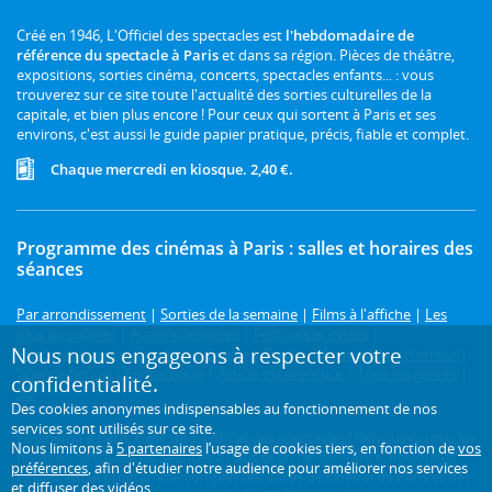
Créé en 1946, L'Officiel des spectacles est
l'hebdomadaire de
référence du spectacle à Paris
et dans sa région. Pièces de théâtre,
expositions, sorties cinéma, concerts, spectacles enfants... : vous
trouverez sur ce site toute l'actualité des sorties culturelles de la
capitale, et bien plus encore ! Pour ceux qui sortent à Paris et ses
environs, c'est aussi le guide papier pratique, précis, fiable et complet.
Chaque mercredi en kiosque. 2,40 €.
Programme des cinémas à Paris : salles et horaires des
séances
Par arrondissement
|
Sorties de la semaine
|
Films à l'affiche
|
Les
plus populaires
|
Avant-premières
|
Festivals et cycles
|
Nous nous engageons à respecter votre
Prochainement
|
Comédie
|
Drame
|
Thriller
|
Animation
|
Horreur
|
Science-fiction
|
Fantastique
|
Action ou aventure
|
Tous les genres
|
confidentialité.
3D
Des cookies anonymes indispensables au fonctionnement de nos
services sont utilisés sur ce site.
Le cinéma à Paris, c'est sur L'Officiel des spectacles ! Retrouvez tous les
Nous limitons à
5 partenaires
l’usage de cookies tiers, en fonction de
vos
horaires de toutes les séances à Paris et en Île-de-France. Retrouvez
préférences
, afin d'étudier notre audience pour améliorer nos services
également le programme complet des salles de cinéma de Paris et des
et diffuser des vidéos.