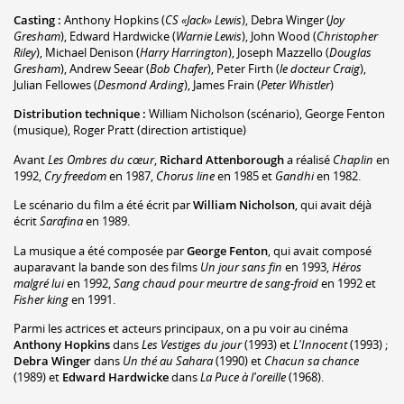
Casting :
Anthony Hopkins
(
CS «Jack» Lewis
)
,
Debra Winger
(
Joy
Gresham
)
,
Edward Hardwicke
(
Warnie Lewis
)
,
John Wood
(
Christopher
Riley
)
,
Michael Denison
(
Harry Harrington
)
,
Joseph Mazzello
(
Douglas
Gresham
)
,
Andrew Seear
(
Bob Chafer
)
,
Peter Firth
(
le docteur Craig
)
,
Julian Fellowes
(
Desmond Arding
)
,
James Frain
(
Peter Whistler
)
Distribution technique :
William Nicholson
(scénario)
,
George Fenton
(musique)
,
Roger Pratt
(direction artistique)
Avant
Les Ombres du cœur
,
Richard Attenborough
a réalisé
Chaplin
en
1992,
Cry freedom
en 1987,
Chorus line
en 1985 et
Gandhi
en 1982.
Le scénario du film a été écrit par
William Nicholson
, qui avait déjà
écrit
Sarafina
en 1989.
La musique a été composée par
George Fenton
, qui avait composé
auparavant la bande son des films
Un jour sans fin
en 1993,
Héros
malgré lui
en 1992,
Sang chaud pour meurtre de sang-froid
en 1992 et
Fisher king
en 1991.
Parmi les actrices et acteurs principaux, on a pu voir au cinéma
Anthony Hopkins
dans
Les Vestiges du jour
(1993) et
L'Innocent
(1993) ;
Debra Winger
dans
Un thé au Sahara
(1990) et
Chacun sa chance
(1989) et
Edward Hardwicke
dans
La Puce à l'oreille
(1968).