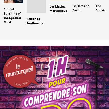
Le Héros de
The
Les Matins
Eternal
Berlin
Christop
merveilleux
Sunshine of
the Spotless
Raison et
Mind
Sentiments