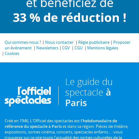
Qui sommes-nous ?
Nous contacter
Régie publicitaire
Proposer
un événement
Newsletters
CGV
CGU
Mentions légales
Cookies
Le guide du
spectacle
à
Paris
Créé en 1946, L'Officiel des spectacles est
l'hebdomadaire de
référence du spectacle à Paris
et dans sa région. Pièces de théâtre,
expositions, sorties cinéma, concerts, spectacles enfants... : vous
trouverez sur ce site toute l'actualité des sorties culturelles de la