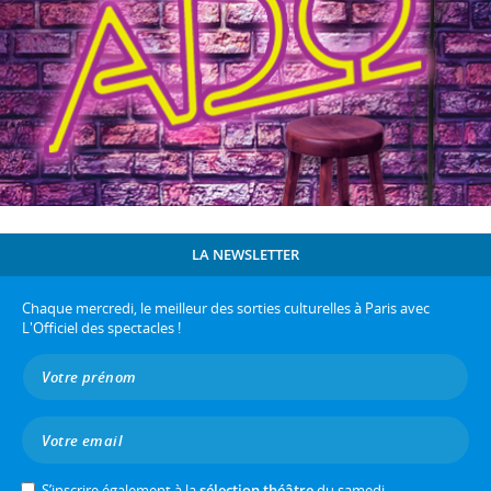
LA NEWSLETTER
Chaque mercredi, le meilleur des sorties culturelles à Paris avec
L'Officiel des spectacles !
S’inscrire également à la
sélection théâtre
du samedi