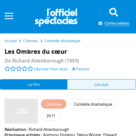
Panneau de gestion des cookies
Carte cadeau
Accueil
Cinémas
Comédie dramatique
Les Ombres du cœur
De
Richard Attenborough
(1993)
(donner mon avis)
Favoris
Le film
Les avis
Cinémas
Comédie dramatique
2h11
Réalisation :
Richard Attenborough
Principaux artistes :
Anthony Hopkins
,
Debra Winger
,
Edward