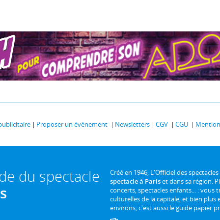
publicitaire
Proposer un événement
Newsletters
CGV
CGU
Mentions
ide du spectacle
Créé en 1946, L'Officiel des spectacles
spectacle à Paris
et dans sa région. P
is
concerts, spectacles enfants... : vous t
culturelles de la capitale, et bien plus
environs, c'est aussi le guide papier pr