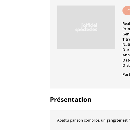
C
Réal
Prin
Genr
Titr
Nati
Dur
Ann
Date
Dist
Part
Présentation
Abattu par son complice, un gangster est 