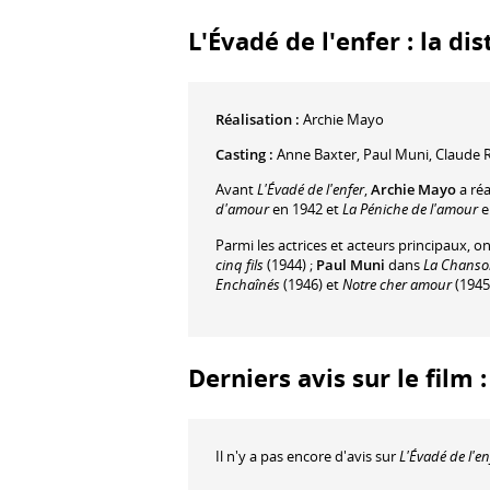
L'Évadé de l'enfer : la di
Réalisation :
Archie Mayo
Casting :
Anne Baxter
,
Paul Muni
,
Claude 
Avant
L'Évadé de l'enfer
,
Archie Mayo
a réa
d'amour
en 1942 et
La Péniche de l'amour
e
Parmi les actrices et acteurs principaux, o
cinq fils
(1944) ;
Paul Muni
dans
La Chanso
Enchaînés
(1946) et
Notre cher amour
(1945
Derniers avis sur le film 
Il n'y a pas encore d'avis sur
L'Évadé de l'en