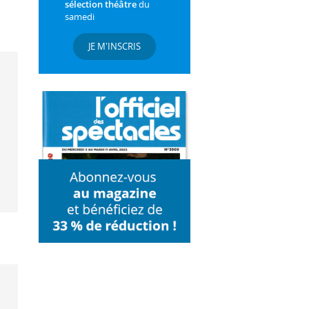
sélection théâtre
du
samedi
JE M'INSCRIS