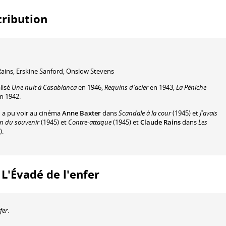
stribution
Rains
,
Erskine Sanford
,
Onslow Stevens
lisé
Une nuit à Casablanca
en 1946,
Requins d'acier
en 1943,
La Péniche
n 1942.
n a pu voir au cinéma
Anne Baxter
dans
Scandale à la cour
(1945) et
J'avais
n du souvenir
(1945) et
Contre-attaque
(1945) et
Claude Rains
dans
Les
).
: L'Évadé de l'enfer
fer
.