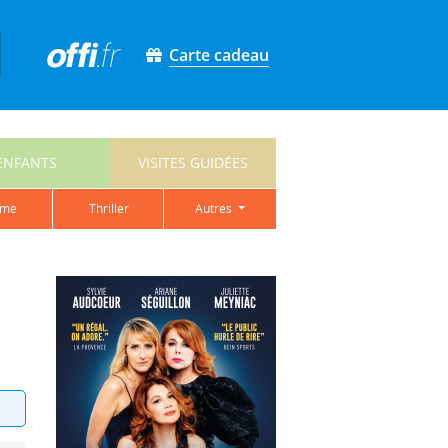
Carte cadeau
ENFANTS
VISITES GUIDÉES
ame
thriller
autres