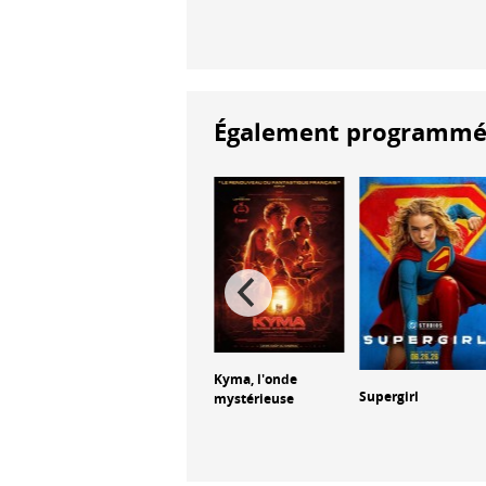
Également programmés à
The Tempest
Kyma, l'onde
Supergirl
mystérieuse