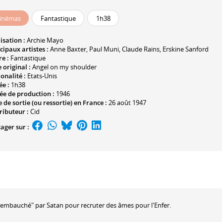
inémas
Fantastique
1h38
isation :
Archie Mayo
cipaux artistes :
Anne Baxter
,
Paul Muni
,
Claude Rains
,
Erskine Sanford
e :
Fantastique
e original :
Angel on my shoulder
onalité :
Etats-Unis
ée :
1h38
ée de production :
1946
 de sortie (ou ressortie) en France :
26 août 1947
ributeur :
Cid
ager sur :
"embauché" par Satan pour recruter des âmes pour l'Enfer.