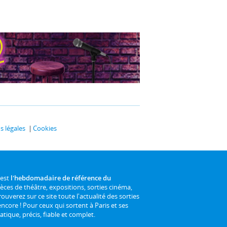
 légales
Cookies
 est
l'hebdomadaire de référence du
ièces de théâtre, expositions, sorties cinéma,
rouverez sur ce site toute l'actualité des sorties
 encore ! Pour ceux qui sortent à Paris et ses
atique, précis, fiable et complet.