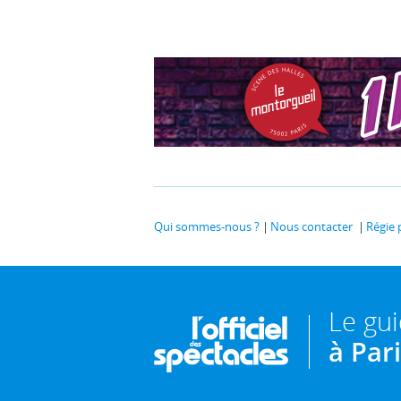
Qui sommes-nous ?
Nous contacter
Régie 
Le gu
à Par