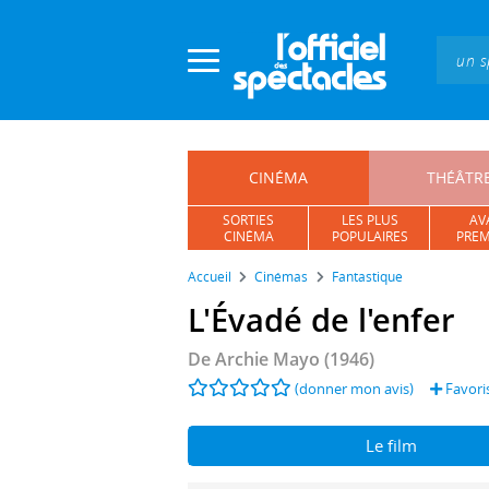
Panneau de gestion des cookies
CINÉMA
THÉÂTR
SORTIES
LES PLUS
AV
CINÉMA
POPULAIRES
PREM
Accueil
Cinémas
Fantastique
L'Évadé de l'enfer
De
Archie Mayo
(1946)
(donner mon avis)
Favori
Le film