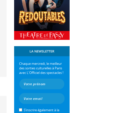
LA NEWSLETTER
Chaque mercredi, le meilleur
des sorties culturelles à Paris
avec L'Officiel des spectacles !
S’inscrire également à la