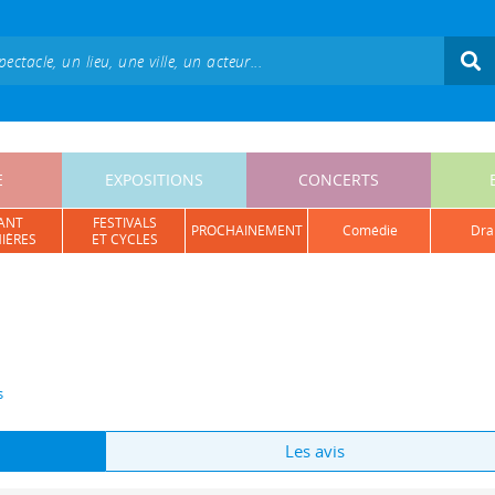
E
EXPOSITIONS
CONCERTS
ANT
FESTIVALS
PROCHAINEMENT
comédie
dr
IÈRES
ET CYCLES
s
Les avis