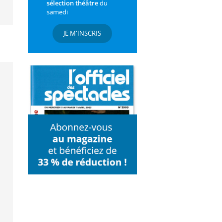
sélection théâtre
du
samedi
JE M'INSCRIS