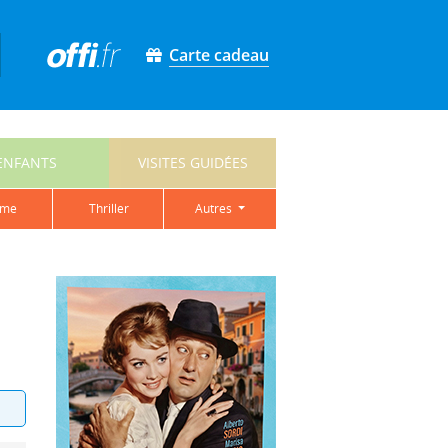
Carte cadeau
ENFANTS
VISITES GUIDÉES
ame
thriller
autres