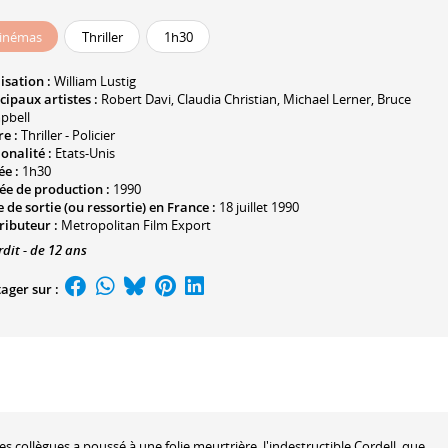
inémas
Thriller
1h30
isation :
William Lustig
cipaux artistes :
Robert Davi
,
Claudia Christian
,
Michael Lerner
,
Bruce
pbell
e :
Thriller - Policier
onalité :
Etats-Unis
ée :
1h30
ée de production :
1990
 de sortie (ou ressortie) en France :
18 juillet 1990
ributeur :
Metropolitan Film Export
rdit - de 12 ans
ager sur :
es collègues a poussé à une folie meurtrière, l'indestructible Cordell, que