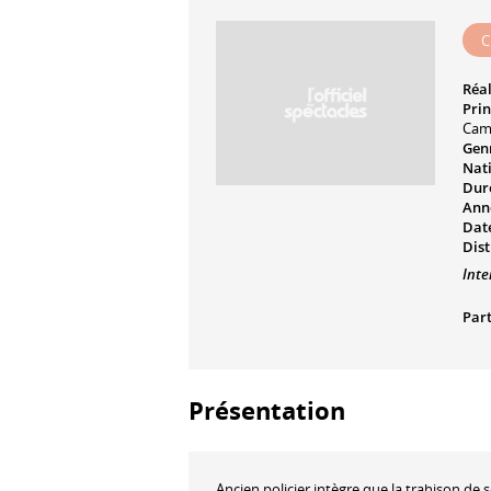
C
Réal
Prin
Cam
Genr
Nati
Dur
Ann
Date
Dist
Inte
Part
Présentation
Ancien policier intègre que la trahison de s