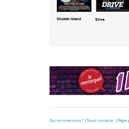
Another Man's
Shutter Island
di de
Drive
Poison
Qui sommes-nous ?
Nous contacter
Régie 