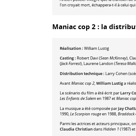
l'on croyait mort, échappera-t-il à celui qui
Maniac cop 2 : la distrib
Réalisation :
William Lustig
Casting :
Robert Davi
(
Sean McKinney
)
,
Cla
(
Jack Forrest
)
,
Laurene Landon
(
Teresa Mall
Distribution technique :
Larry Cohen
(scé
Avant
Maniac cop 2
,
William Lustig
a réali
Le scénario du film a été écrit par
Larry C
Les Enfants de Salem
en 1987 et
Maniac cop
La musique a été composée par
Jay Chat
1990,
Le Scorpion rouge
en 1988,
Braddock
Parmi les actrices et acteurs principaux, o
Claudia Christian
dans
Hidden 1
(1987) e