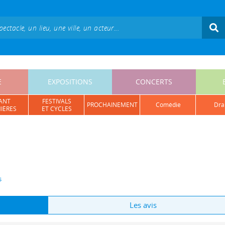
E
EXPOSITIONS
CONCERTS
ANT
FESTIVALS
PROCHAINEMENT
comédie
dr
IÈRES
ET CYCLES
s
Les avis