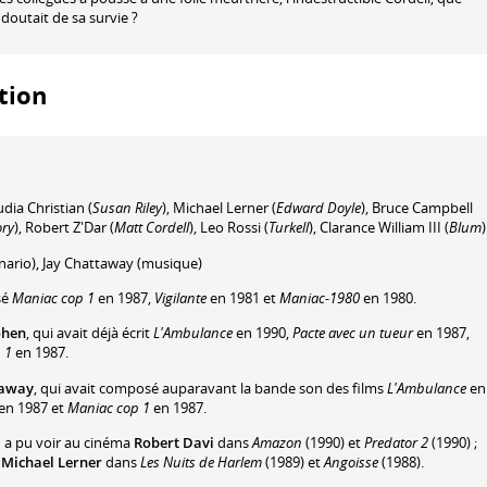
 doutait de sa survie ?
ution
udia Christian
(
Susan Riley
)
,
Michael Lerner
(
Edward Doyle
)
,
Bruce Campbell
ory
)
,
Robert Z'Dar
(
Matt Cordell
)
,
Leo Rossi
(
Turkell
)
,
Clarance William III
(
Blum
)
nario)
,
Jay Chattaway
(musique)
sé
Maniac cop 1
en 1987,
Vigilante
en 1981 et
Maniac-1980
en 1980.
ohen
, qui avait déjà écrit
L'Ambulance
en 1990,
Pacte avec un tueur
en 1987,
 1
en 1987.
taway
, qui avait composé auparavant la bande son des films
L'Ambulance
en
en 1987 et
Maniac cop 1
en 1987.
n a pu voir au cinéma
Robert Davi
dans
Amazon
(1990) et
Predator 2
(1990) ;
t
Michael Lerner
dans
Les Nuits de Harlem
(1989) et
Angoisse
(1988).