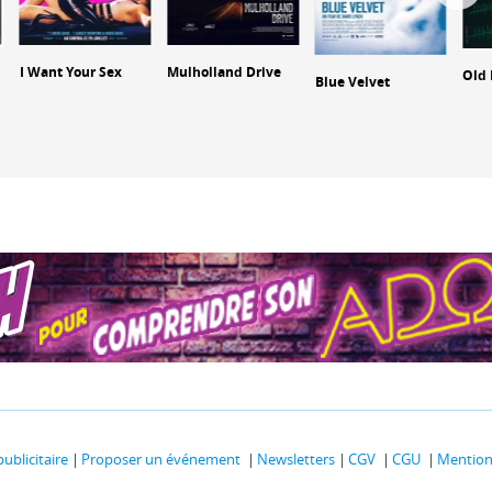
I Want Your Sex
Mulholland Drive
Old 
Blue Velvet
publicitaire
Proposer un événement
Newsletters
CGV
CGU
Mentions