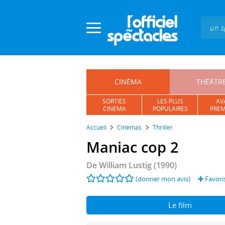
Panneau de gestion des cookies
CINÉMA
THÉÂTR
SORTIES
LES PLUS
AV
CINÉMA
POPULAIRES
PREM
Accueil
Cinémas
Thriller
Maniac cop 2
De
William Lustig
(1990)
(donner mon avis)
Favori
Le film