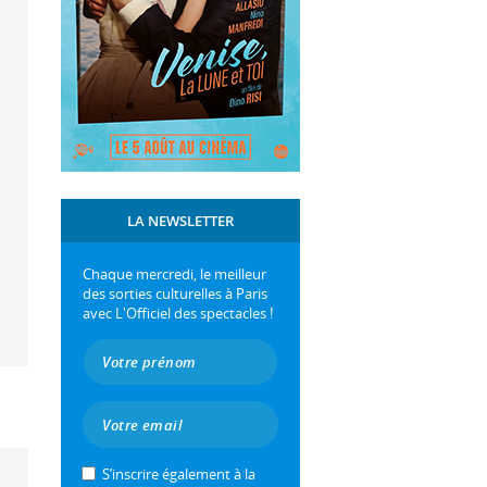
LA NEWSLETTER
Chaque mercredi, le meilleur
des sorties culturelles à Paris
avec L'Officiel des spectacles !
S’inscrire également à la