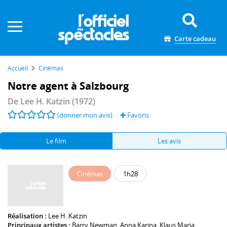
Panneau de gestion des cookies
Carte cadeau
Accueil
Cinémas
Notre agent à Salzbourg
De
Lee H. Katzin
(1972)
(donner mon avis)
Favoris
Le film
Les avis
Cinémas
1h28
Réalisation :
Lee H. Katzin
Principaux artistes :
Barry Newman
,
Anna Karina
,
Klaus Maria