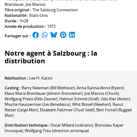
Brandauer
,
Joe Maross
Titre original :
The Salzburg Connection
Nationalité :
Etats-Unis
Durée :
1h28
Année de production :
1972
Partager sur :
Notre agent à Salzbourg : la
distribution
Réalisation :
Lee H. Katzin
Casting :
Barry Newman
(
Bill Mathison
)
,
Anna Karina
(
Anna Bryant
)
,
Klaus Maria Brandauer
(
Johann Kronsteiner
)
,
Joe Maross
(
Chuck
)
,
Wolfgang Preiss
(
Felix Zauner
)
,
Helmut Schmid
(
Grell
)
,
Udo Kier
(
Anton
)
,
Mischa Hausserman
(
Lev Benedescu
)
,
Whit Bissell
(
Newhart
)
,
Raoul
Retzer
(
Large Man
)
,
Elisabeth Felchner
(
Trudi Seidl
)
,
Bert Fortell
(
Rugged
Man
)
Distribution technique :
Oscar Millard
(scénario)
,
Bronislau Kaper
(musique)
,
Wolfgang Treu
(direction artistique)