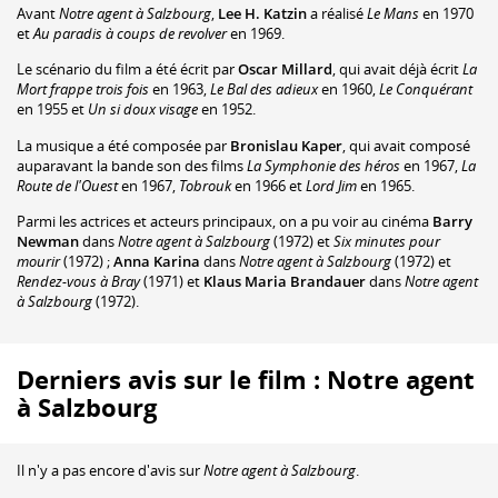
Avant
Notre agent à Salzbourg
,
Lee H. Katzin
a réalisé
Le Mans
en 1970
et
Au paradis à coups de revolver
en 1969.
Le scénario du film a été écrit par
Oscar Millard
, qui avait déjà écrit
La
Mort frappe trois fois
en 1963,
Le Bal des adieux
en 1960,
Le Conquérant
en 1955 et
Un si doux visage
en 1952.
La musique a été composée par
Bronislau Kaper
, qui avait composé
auparavant la bande son des films
La Symphonie des héros
en 1967,
La
Route de l'Ouest
en 1967,
Tobrouk
en 1966 et
Lord Jim
en 1965.
Parmi les actrices et acteurs principaux, on a pu voir au cinéma
Barry
Newman
dans
Notre agent à Salzbourg
(1972) et
Six minutes pour
mourir
(1972) ;
Anna Karina
dans
Notre agent à Salzbourg
(1972) et
Rendez-vous à Bray
(1971) et
Klaus Maria Brandauer
dans
Notre agent
à Salzbourg
(1972).
Derniers avis sur le film : Notre agent
à Salzbourg
Il n'y a pas encore d'avis sur
Notre agent à Salzbourg
.