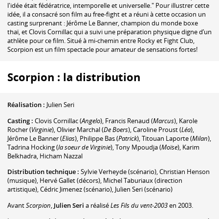
l'idée était fédératrice, intemporelle et universelle." Pour illustrer cette
idée, il a consacré son film au free-fight et a réuni à cette occasion un
casting surprenant : Jérôme Le Banner, champion du monde boxe
thaï, et Clovis Cornillac qui a suivi une préparation physique digne d’un
athlète pour ce film. Situé à mi-chemin entre Rocky et Fight Club,
Scorpion est un film spectacle pour amateur de sensations fortes!
Scorpion : la distribution
Réalisation :
Julien Seri
Casting :
Clovis Cornillac
(
Angelo
)
,
Francis Renaud
(
Marcus
)
,
Karole
Rocher
(
Virginie
)
,
Olivier Marchal
(
De Boers
)
,
Caroline Proust
(
Léa
)
,
Jérôme Le Banner
(
Elias
)
,
Philippe Bas
(
Patrick
)
,
Titouan Laporte
(
Milan
)
,
Tadrina Hocking
(
la soeur de Virginie
)
,
Tony Mpoudja
(
Moïse
)
,
Karim
Belkhadra
,
Hicham Nazzal
Distribution technique :
Sylvie Verheyde
(scénario)
,
Christian Henson
(musique)
,
Hervé Gallet
(décors)
,
Michel Taburiaux
(direction
artistique)
,
Cédric Jimenez
(scénario)
,
Julien Seri
(scénario)
Avant
Scorpion
,
Julien Seri
a réalisé
Les Fils du vent-2003
en 2003.