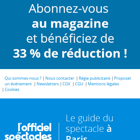
Qui sommes-nous ?
Nous contacter
Régie publicitaire
Proposer
un événement
Newsletters
CGV
CGU
Mentions légales
Cookies
Le guide du
spectacle
à
Paris