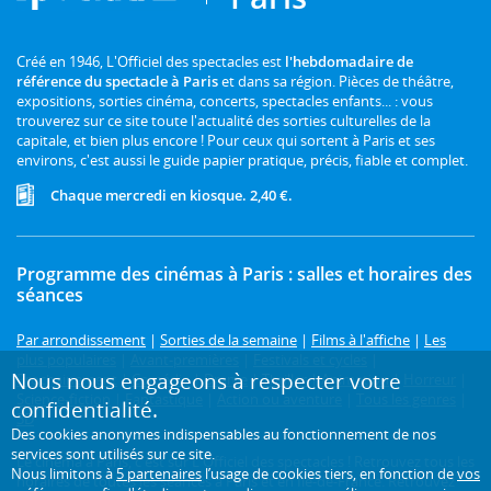
Créé en 1946, L'Officiel des spectacles est
l'hebdomadaire de
référence du spectacle à Paris
et dans sa région. Pièces de théâtre,
expositions, sorties cinéma, concerts, spectacles enfants... : vous
trouverez sur ce site toute l'actualité des sorties culturelles de la
capitale, et bien plus encore ! Pour ceux qui sortent à Paris et ses
environs, c'est aussi le guide papier pratique, précis, fiable et complet.
Chaque mercredi en kiosque. 2,40 €.
Programme des cinémas à Paris : salles et horaires des
séances
Par arrondissement
|
Sorties de la semaine
|
Films à l'affiche
|
Les
plus populaires
|
Avant-premières
|
Festivals et cycles
|
Nous nous engageons à respecter votre
Prochainement
|
Comédie
|
Drame
|
Thriller
|
Animation
|
Horreur
|
Science-fiction
|
Fantastique
|
Action ou aventure
|
Tous les genres
|
confidentialité.
3D
Des cookies anonymes indispensables au fonctionnement de nos
services sont utilisés sur ce site.
Le cinéma à Paris, c'est sur L'Officiel des spectacles ! Retrouvez tous les
Nous limitons à
5 partenaires
l’usage de cookies tiers, en fonction de
vos
horaires de toutes les séances à Paris et en Île-de-France. Retrouvez