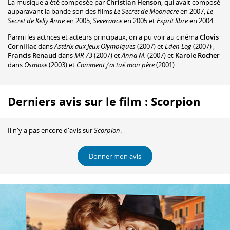
La musique a été composée par
Christian Henson
, qui avait composé
auparavant la bande son des films
Le Secret de Moonacre
en 2007,
Le
Secret de Kelly Anne
en 2005,
Severance
en 2005 et
Esprit libre
en 2004.
Parmi les actrices et acteurs principaux, on a pu voir au cinéma
Clovis
Cornillac
dans
Astérix aux Jeux Olympiques
(2007) et
Eden Log
(2007) ;
Francis Renaud
dans
MR 73
(2007) et
Anna M.
(2007) et
Karole Rocher
dans
Osmose
(2003) et
Comment j'ai tué mon père
(2001).
Derniers avis sur le film : Scorpion
Il n'y a pas encore d'avis sur
Scorpion
.
Donner mon avis