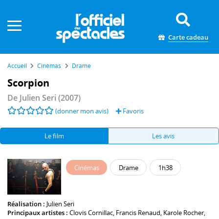
Panneau de gestion des cookies
Carte cadeau
Accueil
Cinémas
Drame
Scorpion
De
Julien Seri
(2007)
(donner mon avis)
Favoris
Le film
Les avis
Cinémas
Drame
1h38
Réalisation :
Julien Seri
Principaux artistes :
Clovis Cornillac
,
Francis Renaud
,
Karole Rocher
,