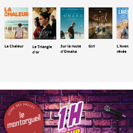
La Chaleur
Sur la route
Girl
L'Aventu
Le Triangle
d'Omaha
rêvée
d'or