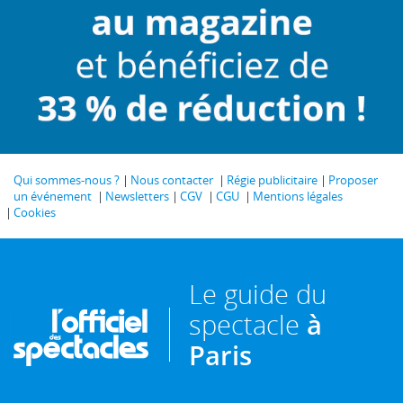
Qui sommes-nous ?
Nous contacter
Régie publicitaire
Proposer
un événement
Newsletters
CGV
CGU
Mentions légales
Cookies
Le guide du
spectacle
à
Paris