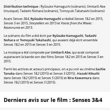
Distribution technique :
Ryûsuke Hamaguchi
(scénario)
,
Umitarô Abe
(musique)
,
Tadashi Nohara
(scénario)
,
Tomoyuki Takahashi
(scénario)
Avant
Senses 3&4
,
Ryûsuke Hamaguchi
a réalisé
Senses 1&2
en 2015,
Senses 5
en 2015,
Storytellers
en 2013 et
Voices from the Waves :
Kesennuma
en 2013.
Le scénario du film a été écrit par
Ryûsuke Hamaguchi
,
Tadashi
Nohara
et
Tomoyuki Takahashi
, qui avaient déjà écrit ensemble
Senses 1&2
en 2015 et
Senses 5
en 2015.
La musique a été composée par
Umitarô Abe
, qui avait composé
auparavant la bande son des films
Senses 1&2
en 2015 et
Senses 5
en
2015.
Parmi les actrices et acteurs principaux, on a pu voir au cinéma
Sachie
Tanaka
dans
Senses 1&2
(2015) et
Senses 5
(2015) ;
Hazuki Kikuchi
dans
Senses 1&2
(2015) et
Senses 5
(2015) et
Rira Kawamura
dans
Senses 1&2
(2015) et
Senses 5
(2015).
Derniers avis sur le film : Senses 3&4