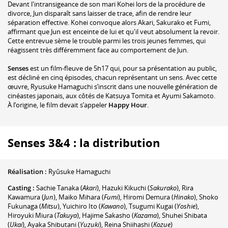
Devant l'intransigeance de son mari Kohei lors de la procédure de
divorce, Jun disparaît sans laisser de trace, afin de rendre leur
séparation effective. Kohei convoque alors Akari, Sakurako et Fumi,
affirmant que Jun est enceinte de lui et qu'il veut absolument la revoir.
Cette entrevue sème le trouble parmi les trois jeunes femmes, qui
réagissent très différemment face au comportement de Jun.
Senses
est un film-fleuve de 5h17 qui, pour sa présentation au public,
est décliné en cinq épisodes, chacun représentant un sens. Avec cette
œuvre, Ryusuke Hamaguchi s’inscrit dans une nouvelle génération de
cinéastes japonais, aux côtés de Katsuya Tomita et Ayumi Sakamoto.
À l’origine, le film devait s’appeler
Happy Hour
.
Senses 3&4 : la distribution
Réalisation :
Ryûsuke Hamaguchi
Casting :
Sachie Tanaka
(
Akari
)
,
Hazuki Kikuchi
(
Sakurako
)
,
Rira
Kawamura
(
Jun
)
,
Maiko Mihara
(
Fumi
)
,
Hiromi Demura
(
Hinako
)
,
Shoko
Fukunaga
(
Mitsu
)
,
Yuichiro Ito
(
Kawano
)
,
Tsugumi Kugai
(
Yoshie
)
,
Hiroyuki Miura
(
Takuya
)
,
Hajime Sakasho
(
Kazama
)
,
Shuhei Shibata
(
Ukai
)
,
Ayaka Shibutani
(
Yuzuki
)
,
Reina Shiihashi
(
Kozue
)