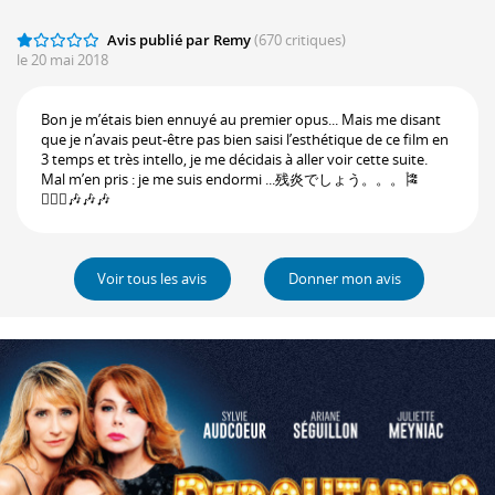
Avis publié par Remy
(670 critiques)
le 20 mai 2018
Bon je m’étais bien ennuyé au premier opus... Mais me disant
que je n’avais peut-être pas bien saisi l’esthétique de ce film en
3 temps et très intello, je me décidais à aller voir cette suite.
Mal m’en pris : je me suis endormi ...残炎でしょう。。。🎏
🧚🏽‍♀️🎶🎶🎶
Voir tous les avis
Donner mon avis