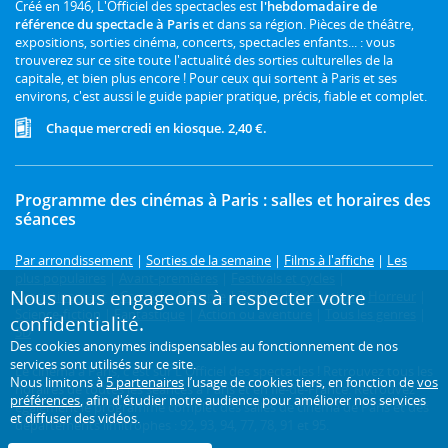
Créé en 1946, L'Officiel des spectacles est
l'hebdomadaire de
référence du spectacle à Paris
et dans sa région. Pièces de théâtre,
expositions, sorties cinéma, concerts, spectacles enfants... : vous
trouverez sur ce site toute l'actualité des sorties culturelles de la
capitale, et bien plus encore ! Pour ceux qui sortent à Paris et ses
environs, c'est aussi le guide papier pratique, précis, fiable et complet.
Chaque mercredi en kiosque. 2,40 €.
Programme des cinémas à Paris : salles et horaires des
séances
Par arrondissement
|
Sorties de la semaine
|
Films à l'affiche
|
Les
plus populaires
|
Avant-premières
|
Festivals et cycles
|
Nous nous engageons à respecter votre
Prochainement
|
Comédie
|
Drame
|
Thriller
|
Animation
|
Horreur
|
Science-fiction
|
Fantastique
|
Action ou aventure
|
Tous les genres
|
confidentialité.
3D
Des cookies anonymes indispensables au fonctionnement de nos
services sont utilisés sur ce site.
Le cinéma à Paris, c'est sur L'Officiel des spectacles ! Retrouvez tous les
Nous limitons à
5 partenaires
l’usage de cookies tiers, en fonction de
vos
horaires de toutes les séances à Paris et en Île-de-France. Retrouvez
préférences
, afin d'étudier notre audience pour améliorer nos services
également le programme complet des salles de cinéma de Paris et des
et diffuser des vidéos.
départements limitrophes : 92, 93, 94, 77, 78, 91 et 95.