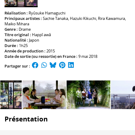
Réalisation :
Ryûsuke Hamaguchi
Principaux artistes :
Sachie Tanaka
,
Hazuki Kikuchi
,
Rira Kawamura
,
Maiko Mihara
Genre :
Drame
Titre original :
Happî awâ
Nationalité :
Japon
Durée :
1h25
Année de production :
2015
Date de sortie (ou ressortie) en France :
9 mai 2018
Partager sur :
Présentation