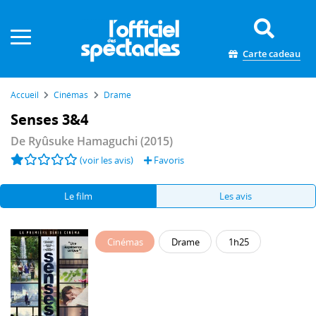
Panneau de gestion des cookies
Carte cadeau
Accueil
Cinémas
Drame
Senses 3&4
De
Ryûsuke Hamaguchi
(2015)
(voir les avis)
Favoris
Le film
Les avis
Cinémas
Drame
1h25