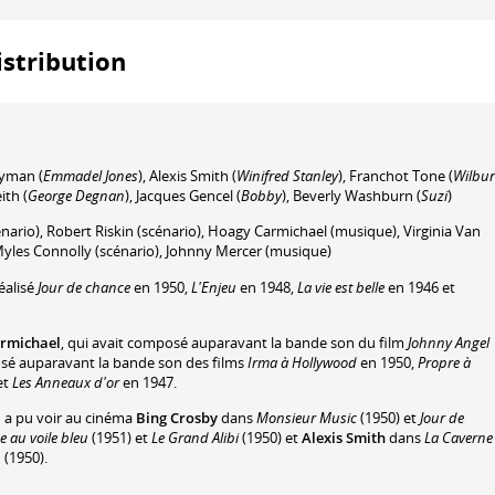
distribution
Wyman
(
Emmadel Jones
)
,
Alexis Smith
(
Winifred Stanley
)
,
Franchot Tone
(
Wilbur
ith
(
George Degnan
)
,
Jacques Gencel
(
Bobby
)
,
Beverly Washburn
(
Suzi
)
nario)
,
Robert Riskin
(scénario)
,
Hoagy Carmichael
(musique)
,
Virginia Van
yles Connolly
(scénario)
,
Johnny Mercer
(musique)
éalisé
Jour de chance
en 1950,
L'Enjeu
en 1948,
La vie est belle
en 1946 et
rmichael
, qui avait composé auparavant la bande son du film
Johnny Angel
osé auparavant la bande son des films
Irma à Hollywood
en 1950,
Propre à
et
Les Anneaux d'or
en 1947.
n a pu voir au cinéma
Bing Crosby
dans
Monsieur Music
(1950) et
Jour de
 au voile bleu
(1951) et
Le Grand Alibi
(1950) et
Alexis Smith
dans
La Caverne
n
(1950).