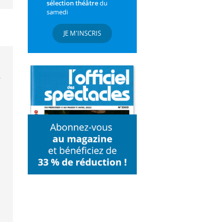
sélection théâtre
du
samedi
JE M'INSCRIS