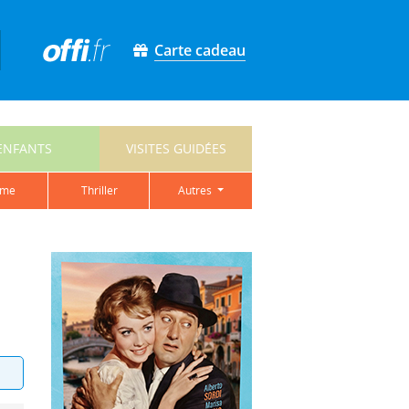
Carte cadeau
ENFANTS
VISITES GUIDÉES
ame
thriller
autres