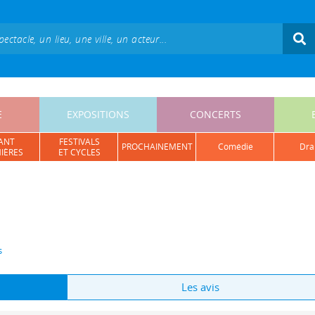
E
EXPOSITIONS
CONCERTS
ANT
FESTIVALS
PROCHAINEMENT
comédie
dr
IÈRES
ET CYCLES
s
Les avis