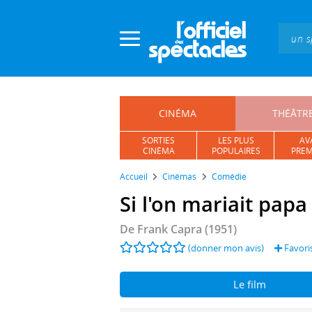
Panneau de gestion des cookies
CINÉMA
THÉÂTR
SORTIES
LES PLUS
AV
CINÉMA
POPULAIRES
PREM
Accueil
Cinémas
Comédie
Si l'on mariait papa
De
Frank Capra
(1951)
(donner mon avis)
Favori
Le film