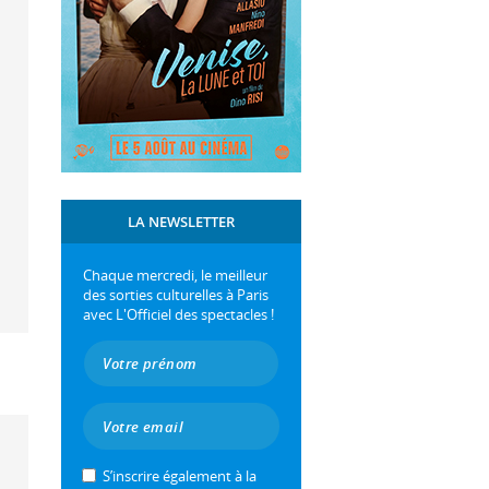
LA NEWSLETTER
Chaque mercredi, le meilleur
des sorties culturelles à Paris
avec L'Officiel des spectacles !
S’inscrire également à la