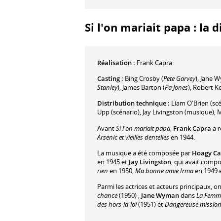
Si l'on mariait papa : la 
Réalisation :
Frank Capra
Casting :
Bing Crosby
(
Pete Garvey
)
,
Jane 
Stanley
)
,
James Barton
(
Pa Jones
)
,
Robert Ke
Distribution technique :
Liam O'Brien
(scé
Upp
(scénario)
,
Jay Livingston
(musique)
,
M
Avant
Si l'on mariait papa
,
Frank Capra
a r
Arsenic et vieilles dentelles
en 1944.
La musique a été composée par
Hoagy Ca
en 1945 et
Jay Livingston
, qui avait comp
rien
en 1950,
Ma bonne amie Irma
en 1949 
Parmi les actrices et acteurs principaux, o
chance
(1950) ;
Jane Wyman
dans
La Femme
des hors-la-loi
(1951) et
Dangereuse missio