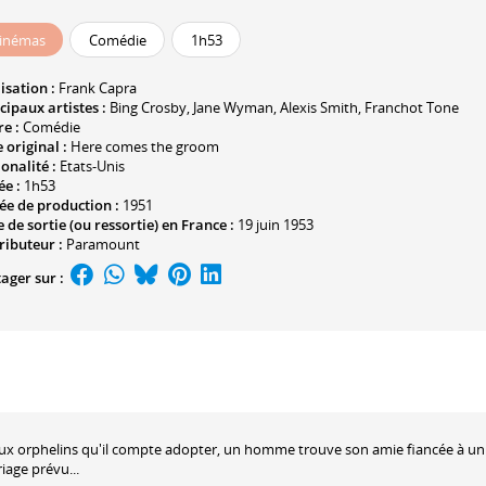
inémas
Comédie
1h53
isation :
Frank Capra
cipaux artistes :
Bing Crosby
,
Jane Wyman
,
Alexis Smith
,
Franchot Tone
e :
Comédie
e original :
Here comes the groom
onalité :
Etats-Unis
ée :
1h53
ée de production :
1951
 de sortie (ou ressortie) en France :
19 juin 1953
ributeur :
Paramount
ager sur :
deux orphelins qu'il compte adopter, un homme trouve son amie fiancée à un
riage prévu...