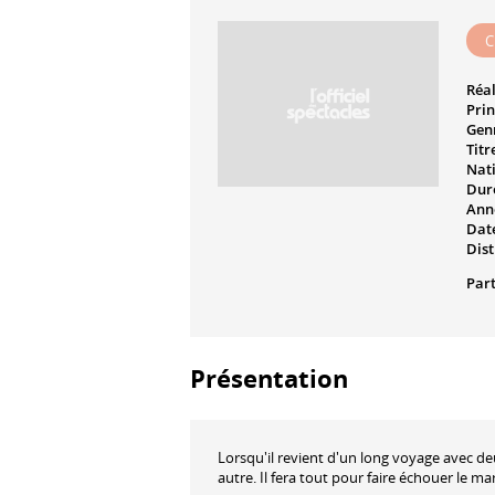
C
Réal
Prin
Genr
Titr
Nati
Dur
Ann
Date
Dist
Part
Présentation
Lorsqu'il revient d'un long voyage avec 
autre. Il fera tout pour faire échouer le ma