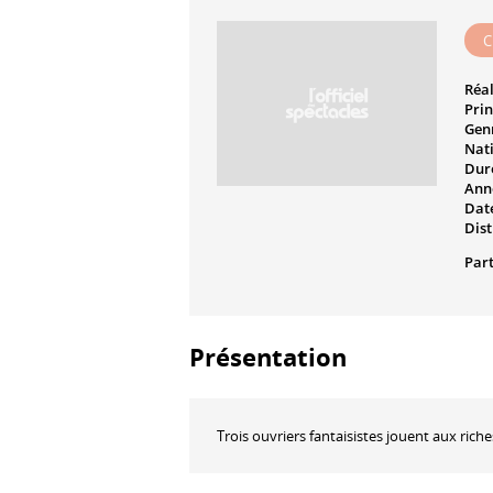
C
Réal
Prin
Genr
Nati
Dur
Ann
Date
Dist
Part
Présentation
Trois ouvriers fantaisistes jouent aux ric