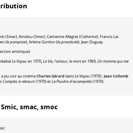
tribution
omb
(
Smac
)
,
Amidou
(
Smoc
)
,
Catherine Allégret
(
Catherine
)
,
Francis Lai
ven
(
le pompiste
)
,
Arlette Gordon
(
la prostituée
)
,
Jean Duguay
ection artistique)
réalisé
Le Voyou
en 1970,
La Vie, l'amour, la mort
en 1969,
Un homme qui me
n a pu voir au cinéma
Charles Gérard
dans
Le Voyou
(1970) ;
Jean Collomb
s
Comptes à rebours
(1970) et
La Poudre d'escampette
(1970).
 : Smic, smac, smoc
moc
.