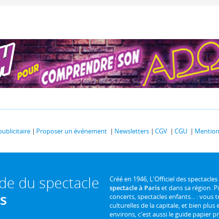
publicitaire
Proposer un événement
Newsletters
CGV
CGU
Mentions
ide du spectacle
Créé en 1946, L'Officiel des spectacles
spectacle à Paris
et dans sa région. P
is
concerts, spectacles enfants... : vous t
culturelles de la capitale, et bien plus
environs, c'est aussi le guide papier pr