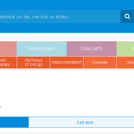
E
EXPOSITIONS
CONCERTS
ANT
FESTIVALS
PROCHAINEMENT
comédie
dr
IÈRES
ET CYCLES
s
Les avis