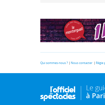
Qui sommes-nous ?
Nous contacter
Régie 
Le gu
à Par