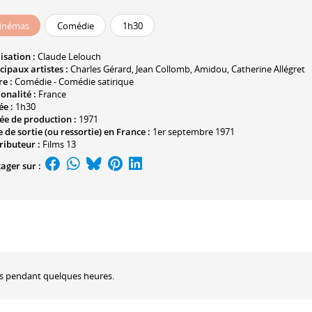
inémas
Comédie
1h30
isation :
Claude Lelouch
cipaux artistes :
Charles Gérard
,
Jean Collomb
,
Amidou
,
Catherine Allégret
e :
Comédie - Comédie satirique
onalité :
France
ée :
1h30
ée de production :
1971
 de sortie (ou ressortie) en France :
1er septembre 1971
ributeur :
Films 13
ager sur :
hes pendant quelques heures.