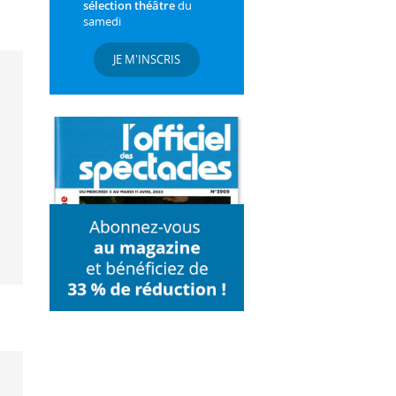
sélection théâtre
du
samedi
JE M'INSCRIS