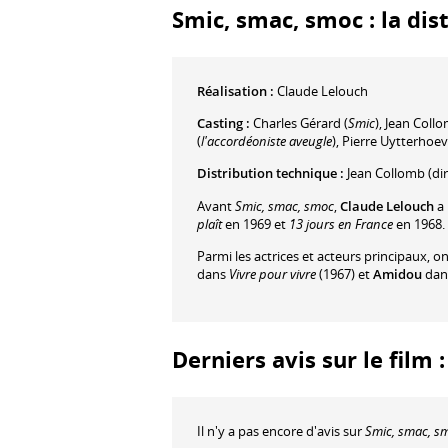
Smic, smac, smoc : la dis
Réalisation :
Claude Lelouch
Casting :
Charles Gérard
(
Smic
)
,
Jean Coll
(
l'accordéoniste aveugle
)
,
Pierre Uytterhoe
Distribution technique :
Jean Collomb
(dir
Avant
Smic, smac, smoc
,
Claude Lelouch
a 
plaît
en 1969 et
13 jours en France
en 1968.
Parmi les actrices et acteurs principaux, o
dans
Vivre pour vivre
(1967) et
Amidou
dan
Derniers avis sur le film
Il n'y a pas encore d'avis sur
Smic, smac, s