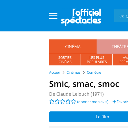
Panneau de gestion des cookies
CINÉMA
THÉÂTR
SORTIES
LES PLUS
AV
CINÉMA
POPULAIRES
PREM
Accueil
Cinémas
Comédie
Smic, smac, smoc
De
Claude Lelouch
(1971)
(donner mon avis)
Favori
Le film