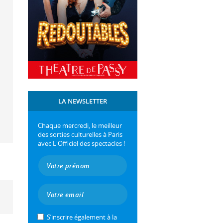
LA NEWSLETTER
Chaque mercredi, le meilleur
des sorties culturelles à Paris
avec L'Officiel des spectacles !
S’inscrire également à la