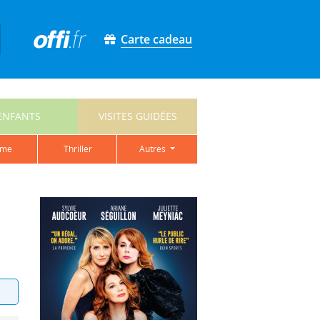
Carte cadeau
ENFANTS
VISITES GUIDÉES
ame
thriller
autres