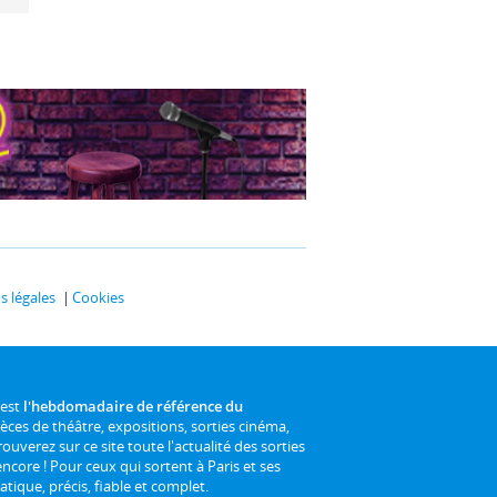
 légales
Cookies
 est
l'hebdomadaire de référence du
ièces de théâtre, expositions, sorties cinéma,
rouverez sur ce site toute l'actualité des sorties
 encore ! Pour ceux qui sortent à Paris et ses
atique, précis, fiable et complet.