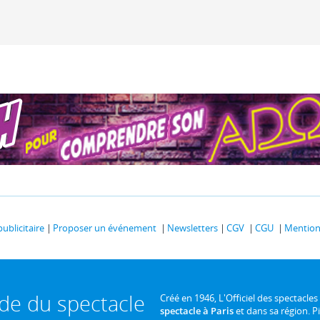
publicitaire
Proposer un événement
Newsletters
CGV
CGU
Mentions
ide du spectacle
Créé en 1946, L'Officiel des spectacles
spectacle à Paris
et dans sa région. P