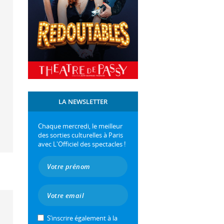
LA NEWSLETTER
Chaque mercredi, le meilleur
des sorties culturelles à Paris
avec L'Officiel des spectacles !
S’inscrire également à la