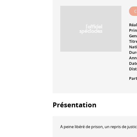
C
Réal
Prin
Genr
Titr
Nati
Dur
Ann
Date
Dist
Part
Présentation
A peine libéré de prison, un repris de jus