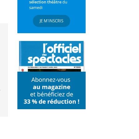
sélection théâtre
du
samedi
JE M'INSCRIS