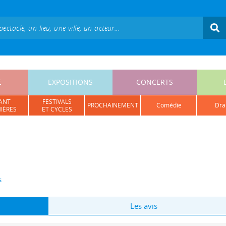
E
EXPOSITIONS
CONCERTS
ANT
FESTIVALS
PROCHAINEMENT
comédie
dr
IÈRES
ET CYCLES
s
Les avis