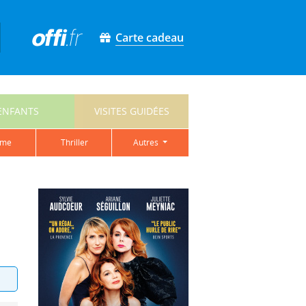
Carte cadeau
ENFANTS
VISITES GUIDÉES
ame
thriller
autres