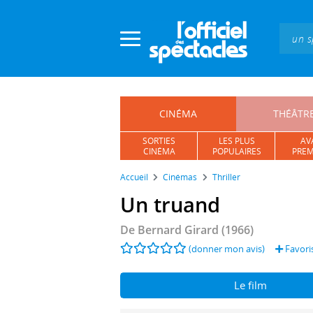
Panneau de gestion des cookies
CINÉMA
THÉÂTR
SORTIES
LES PLUS
AV
CINÉMA
POPULAIRES
PREM
Accueil
Cinémas
Thriller
Un truand
De
Bernard Girard
(1966)
(donner mon avis)
Favori
Le film