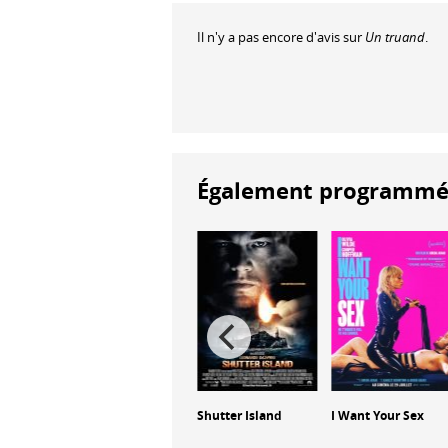
Il n'y a pas encore d'avis sur
Un truand
.
Également programmés à
s de
Another Man's
Shutter Island
I Want Your Sex
Poison