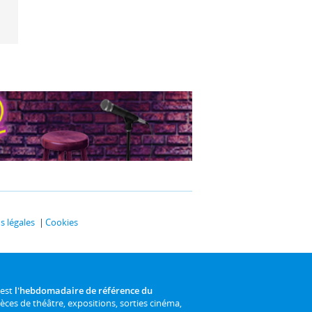
 légales
Cookies
 est
l'hebdomadaire de référence du
ièces de théâtre, expositions, sorties cinéma,