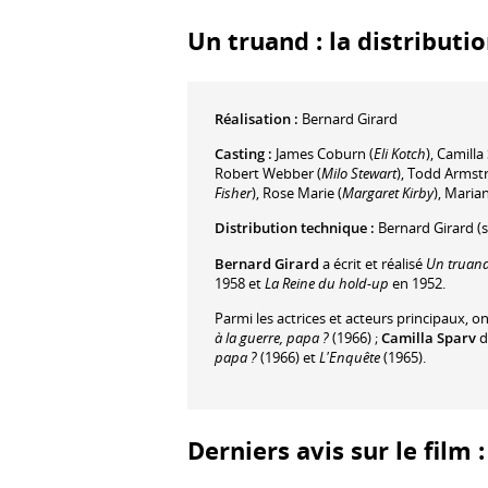
Un truand : la distributi
Réalisation :
Bernard Girard
Casting :
James Coburn
(
Eli Kotch
)
,
Camilla
Robert Webber
(
Milo Stewart
)
,
Todd Armst
Fisher
)
,
Rose Marie
(
Margaret Kirby
)
,
Maria
Distribution technique :
Bernard Girard
(s
Bernard Girard
a écrit et réalisé
Un truan
1958 et
La Reine du hold-up
en 1952.
Parmi les actrices et acteurs principaux, o
à la guerre, papa ?
(1966) ;
Camilla Sparv
d
papa ?
(1966) et
L'Enquête
(1965).
Derniers avis sur le film 