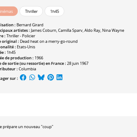
inémas
Thriller
1h45
isation :
Bernard Girard
cipaux artistes :
James Coburn
,
Camilla Sparv
,
Aldo Ray
,
Nina Wayne
e :
Thriller - Policier
e original :
Dead heat on a merry-go-round
onalité :
Etats-Unis
ée :
1h45
ée de production :
1966
 de sortie (ou ressortie) en France :
28 juin 1967
ributeur :
Columbia
ager sur :
tice prépare un nouveau "coup"