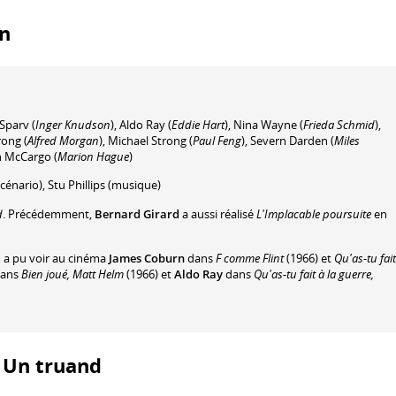
on
 Sparv
(
Inger Knudson
)
,
Aldo Ray
(
Eddie Hart
)
,
Nina Wayne
(
Frieda Schmid
)
,
rong
(
Alfred Morgan
)
,
Michael Strong
(
Paul Feng
)
,
Severn Darden
(
Miles
n McCargo
(
Marion Hague
)
cénario)
,
Stu Phillips
(musique)
d
. Précédemment,
Bernard Girard
a aussi réalisé
L'Implacable poursuite
en
n a pu voir au cinéma
James Coburn
dans
F comme Flint
(1966) et
Qu'as-tu fait
ans
Bien joué, Matt Helm
(1966) et
Aldo Ray
dans
Qu'as-tu fait à la guerre,
: Un truand