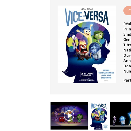
C
Réal
Prin
Smi
Genr
Titr
Nati
Dur
Ann
Date
Num
Part