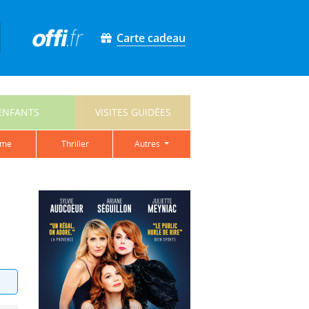
Carte cadeau
ENFANTS
VISITES GUIDÉES
ame
thriller
autres