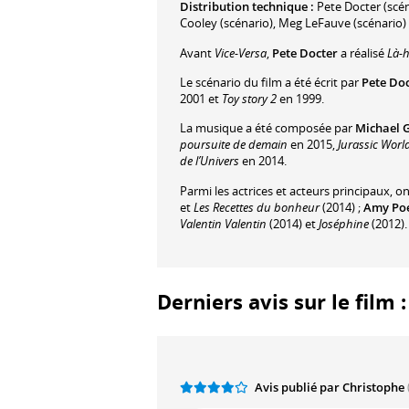
Distribution technique :
Pete Docter
(scén
Cooley
(scénario)
,
Meg LeFauve
(scénario)
Avant
Vice-Versa
,
Pete Docter
a réalisé
Là-
Le scénario du film a été écrit par
Pete Do
2001 et
Toy story 2
en 1999.
La musique a été composée par
Michael 
poursuite de demain
en 2015,
Jurassic Worl
de l’Univers
en 2014.
Parmi les actrices et acteurs principaux, o
et
Les Recettes du bonheur
(2014) ;
Amy Po
Valentin Valentin
(2014) et
Joséphine
(2012).
Derniers avis sur le film 
Avis publié par Christophe