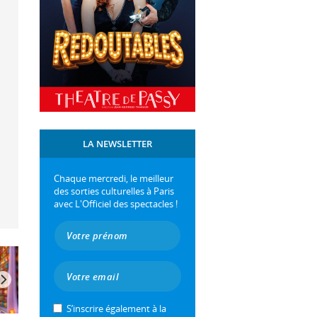
LA NEWSLETTER
Chaque mercredi, le meilleur
des sorties culturelles à Paris
avec L'Officiel des spectacles !
S’inscrire également à la