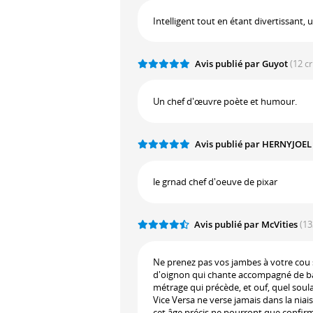
Intelligent tout en étant divertissant, 
Avis publié par Guyot
(12 c
Un chef d'œuvre poète et humour.
Avis publié par HERNYJOE
le grnad chef d'oeuve de pixar
Avis publié par McVities
(13
Ne prenez pas vos jambes à votre cou 
d'oignon qui chante accompagné de banj
métrage qui précède, et ouf, quel soul
Vice Versa ne verse jamais dans la niais
cet âge précis ne pourront que confir