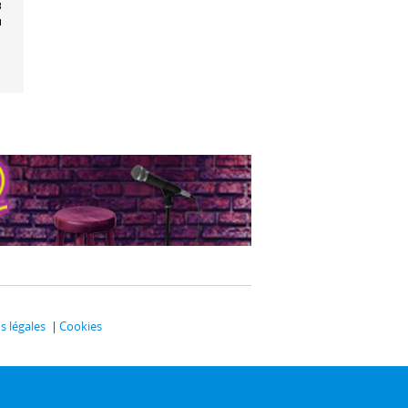
olline aux
elicots
 légales
Cookies