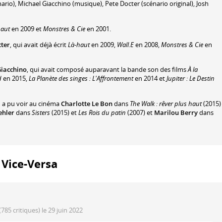
ario)
,
Michael Giacchino
(musique)
,
Pete Docter
(scénario original)
,
Josh
haut
en 2009 et
Monstres & Cie
en 2001.
cter
, qui avait déjà écrit
Là-haut
en 2009,
Wall.E
en 2008,
Monstres & Cie
en
Giacchino
, qui avait composé auparavant la bande son des films
À la
d
en 2015,
La Planète des singes : L'Affrontement
en 2014 et
Jupiter : Le Destin
n a pu voir au cinéma
Charlotte Le Bon
dans
The Walk : rêver plus haut
(2015)
ehler
dans
Sisters
(2015) et
Les Rois du patin
(2007) et
Marilou Berry
dans
: Vice-Versa
(785 critiques)
le 29 juin 2022