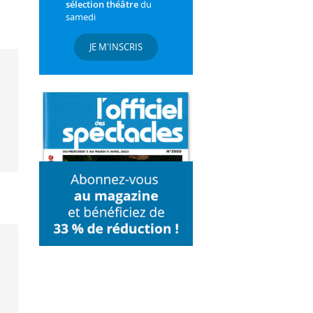
sélection théâtre
du
samedi
JE M'INSCRIS