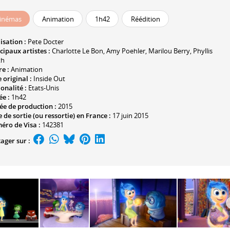
inémas
Animation
1h42
Réédition
isation :
Pete Docter
cipaux artistes :
Charlotte Le Bon
,
Amy Poehler
,
Marilou Berry
,
Phyllis
th
e :
Animation
e original :
Inside Out
onalité :
Etats-Unis
ée :
1h42
ée de production :
2015
 de sortie (ou ressortie) en France :
17 juin 2015
éro de Visa :
142381
ager sur :