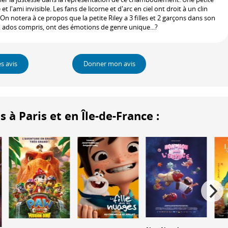
t l'ami invisible. Les fans de licorne et d'arc en ciel ont droit à un clin
On notera à ce propos que la petite Riley a 3 filles et 2 garçons dans son
s, ados compris, ont des émotions de genre unique...?
es avis
Donner mon avis
 Paris et en Île-de-France :