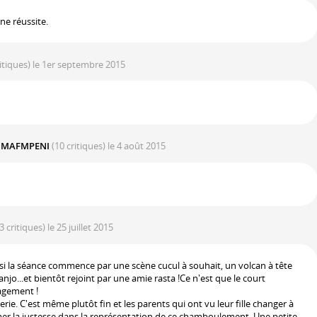
une réussite.
ritiques)
le 1er septembre 2015
L MAFMPENI
(10 critiques)
le 4 août 2015
3 critiques)
le 25 juillet 2015
si la séance commence par une scène cucul à souhait, un volcan à tête
o...et bientôt rejoint par une amie rasta !Ce n'est que le court
agement !
erie. C'est même plutôt fin et les parents qui ont vu leur fille changer à
mer la justesse dans la représentation de ce chamboulement. Une petite