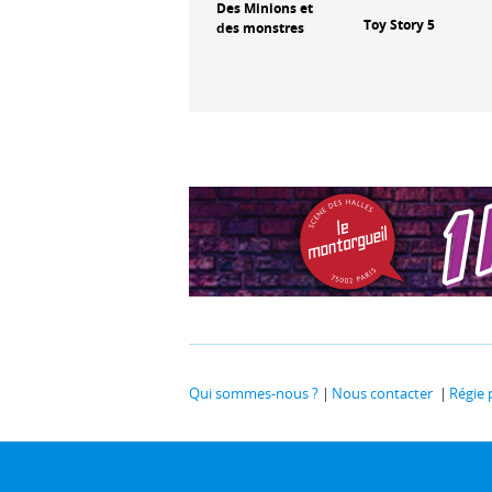
odile
Billy le hamster
Des Minions et
Toy Story 5
cowboy
des monstres
Qui sommes-nous ?
Nous contacter
Régie 