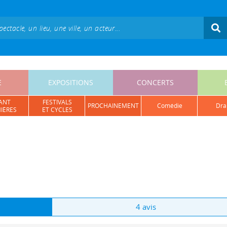
E
EXPOSITIONS
CONCERTS
ANT
FESTIVALS
PROCHAINEMENT
comédie
dr
IÈRES
ET CYCLES
4 avis