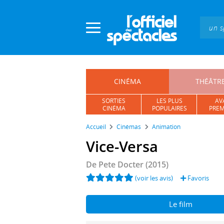
Panneau de gestion des cookies
CINÉMA
THÉÂTR
SORTIES
LES PLUS
AV
CINÉMA
POPULAIRES
PREM
Accueil
Cinémas
Animation
Vice-Versa
De
Pete Docter
(2015)
(voir les avis)
Favoris
Le film