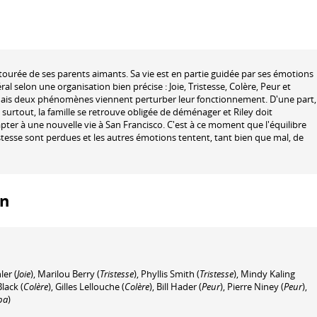
ntourée de ses parents aimants. Sa vie est en partie guidée par ses émotions
éral selon une organisation bien précise : Joie, Tristesse, Colère, Peur et
. Mais deux phénomènes viennent perturber leur fonctionnement. D'une part,
 surtout, la famille se retrouve obligée de déménager et Riley doit
er à une nouvelle vie à San Francisco. C'est à ce moment que l'équilibre
istesse sont perdues et les autres émotions tentent, tant bien que mal, de
on
ler
(
Joie
)
,
Marilou Berry
(
Tristesse
)
,
Phyllis Smith
(
Tristesse
)
,
Mindy Kaling
Black
(
Colère
)
,
Gilles Lellouche
(
Colère
)
,
Bill Hader
(
Peur
)
,
Pierre Niney
(
Peur
)
,
pa
)