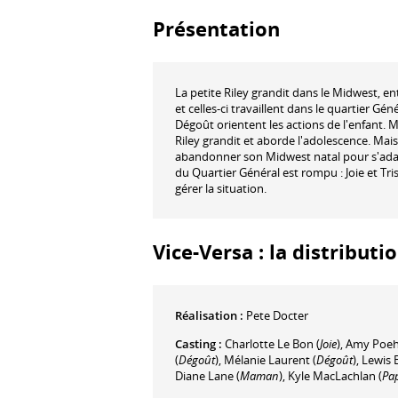
Présentation
La petite Riley grandit dans le Midwest, e
et celles-ci travaillent dans le quartier Gén
Dégoût orientent les actions de l'enfant
Riley grandit et aborde l'adolescence. Mais
abandonner son Midwest natal pour s'adapt
du Quartier Général est rompu : Joie et Tr
gérer la situation.
Vice-Versa : la distributi
Réalisation :
Pete Docter
Casting :
Charlotte Le Bon
(
Joie
)
,
Amy Poeh
(
Dégoût
)
,
Mélanie Laurent
(
Dégoût
)
,
Lewis 
Diane Lane
(
Maman
)
,
Kyle MacLachlan
(
Pa