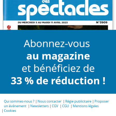
Qui sommes-nous ?
Nous contacter
Régie publicitaire
Proposer
un événement
Newsletters
CGV
CGU
Mentions légales
Cookies