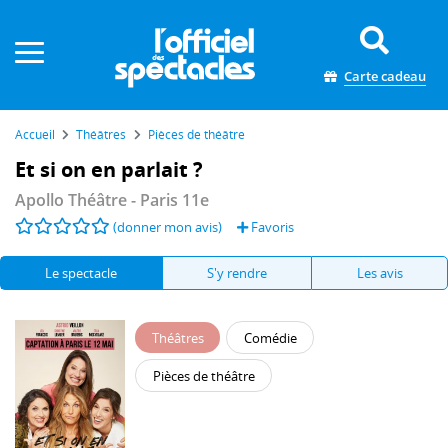
Panneau de gestion des cookies
Carte cadeau
Accueil
Théâtres
Pièces de théâtre
Et si on en parlait ?
Apollo Théâtre
- Paris 11e
(donner mon avis)
Favoris
Le spectacle
S'y rendre
Les avis
Théâtres
Comédie
Pièces de théâtre