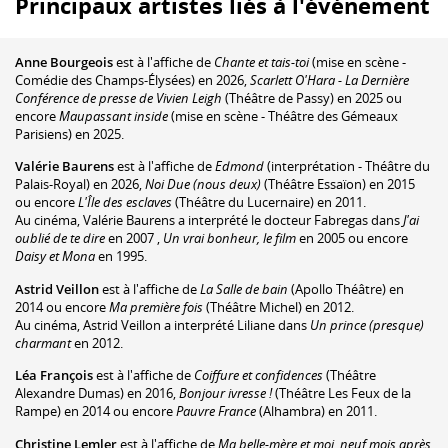
Principaux artistes liés à l'événement
Anne Bourgeois
est à l'affiche de
Chante et tais-toi
(mise en scène -
Comédie des Champs-Élysées) en 2026,
Scarlett O'Hara - La Dernière
Conférence de presse de Vivien Leigh
(Théâtre de Passy) en 2025 ou
encore
Maupassant inside
(mise en scène - Théâtre des Gémeaux
Parisiens) en 2025.
Valérie Baurens
est à l'affiche de
Edmond
(interprétation - Théâtre du
Palais-Royal) en 2026,
Noi Due (nous deux)
(Théâtre Essaïon) en 2015
ou encore
L'Île des esclaves
(Théâtre du Lucernaire) en 2011.
Au cinéma, Valérie Baurens a interprété le docteur Fabregas dans
J'ai
oublié de te dire
en 2007 ,
Un vrai bonheur, le film
en 2005 ou encore
Daisy et Mona
en 1995.
Astrid Veillon
est à l'affiche de
La Salle de bain
(Apollo Théâtre) en
2014 ou encore
Ma première fois
(Théâtre Michel) en 2012.
Au cinéma, Astrid Veillon a interprété Liliane dans
Un prince (presque)
charmant
en 2012.
Léa François
est à l'affiche de
Coiffure et confidences
(Théâtre
Alexandre Dumas) en 2016,
Bonjour ivresse !
(Théâtre Les Feux de la
Rampe) en 2014 ou encore
Pauvre France
(Alhambra) en 2011.
Christine Lemler
est à l'affiche de
Ma belle-mère et moi, neuf mois après