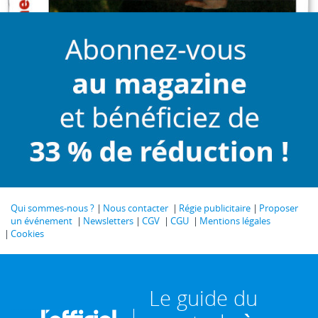
Qui sommes-nous ?
Nous contacter
Régie publicitaire
Proposer
un événement
Newsletters
CGV
CGU
Mentions légales
Cookies
Le guide du