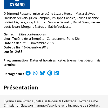
D'
Edmond Rostand
, mise en scène
Lazare Herson-Macarel
. Avec
Harrison Arevalo
,
Julien Campani
,
Philippe Canales
,
Céline Chéenne
,
Eddie Chignara
,
Joseph Fourez
,
Salomé Gasselin
,
David Guez
,
Pierre-
Louis Jozan
,
Morgane Nairaud
,
Gaëlle Voukissa
.
Genre :
Théâtre contemporain
Lieu :
Théâtre de la Tempête - Cartoucherie
, Paris 12e
Date de début :
15 novembre 2018
Date de fin :
16 décembre 2018
Durée :
2h35
Programmation
:
Dates et horaires :
cet évènement est désormais
terminé
Partager sur :
Présentation
Cyrano aime Roxane ; hélas, sa laideur fait obstacle… Roxane aime
Christian ; hélas, son manque d’esprit le rend incapable de séduire…