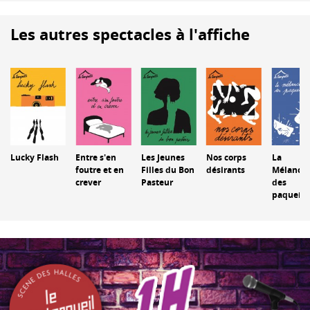
Les autres spectacles à l'affiche
Lucky Flash
Entre s'en
Les Jeunes
Nos corps
La
foutre et en
Filles du Bon
désirants
Mélancol
crever
Pasteur
des
paquebo