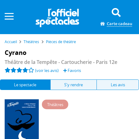
Panneau de gestion des cookies
Carte cadeau
Accueil
Théâtres
Pièces de théâtre
Cyrano
Théâtre de la Tempête - Cartoucherie
- Paris 12e
(voir les avis)
Favoris
Le spectacle
S'y rendre
Les avis
Théâtres