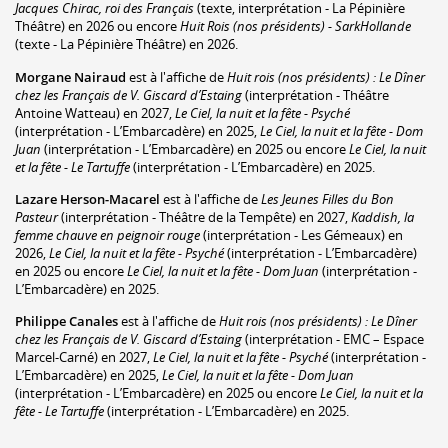
Jacques Chirac, roi des Français
(texte, interprétation - La Pépinière
Théâtre) en 2026 ou encore
Huit Rois (nos présidents) - SarkHollande
(texte - La Pépinière Théâtre) en 2026.
Morgane Nairaud
est à l'affiche de
Huit rois (nos présidents) : Le Dîner
chez les Français de V. Giscard d’Estaing
(interprétation - Théâtre
Antoine Watteau) en 2027,
Le Ciel, la nuit et la fête - Psyché
(interprétation - L’Embarcadère) en 2025,
Le Ciel, la nuit et la fête - Dom
Juan
(interprétation - L’Embarcadère) en 2025 ou encore
Le Ciel, la nuit
et la fête - Le Tartuffe
(interprétation - L’Embarcadère) en 2025.
Lazare Herson-Macarel
est à l'affiche de
Les Jeunes Filles du Bon
Pasteur
(interprétation - Théâtre de la Tempête) en 2027,
Kaddish, la
femme chauve en peignoir rouge
(interprétation - Les Gémeaux) en
2026,
Le Ciel, la nuit et la fête - Psyché
(interprétation - L’Embarcadère)
en 2025 ou encore
Le Ciel, la nuit et la fête - Dom Juan
(interprétation -
L’Embarcadère) en 2025.
Philippe Canales
est à l'affiche de
Huit rois (nos présidents) : Le Dîner
chez les Français de V. Giscard d’Estaing
(interprétation - EMC – Espace
Marcel-Carné) en 2027,
Le Ciel, la nuit et la fête - Psyché
(interprétation -
L’Embarcadère) en 2025,
Le Ciel, la nuit et la fête - Dom Juan
(interprétation - L’Embarcadère) en 2025 ou encore
Le Ciel, la nuit et la
fête - Le Tartuffe
(interprétation - L’Embarcadère) en 2025.