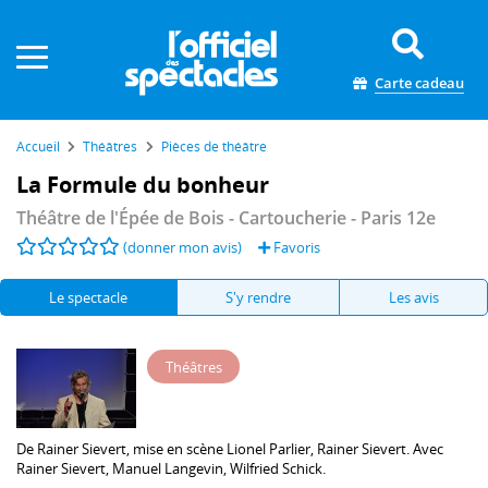
Panneau de gestion des cookies
Carte cadeau
Accueil
Théâtres
Pièces de théâtre
La Formule du bonheur
Théâtre de l'Épée de Bois - Cartoucherie
- Paris 12e
(donner mon avis)
Favoris
Le spectacle
S'y rendre
Les avis
Théâtres
De
Rainer Sievert
, mise en scène
Lionel Parlier
,
Rainer Sievert
. Avec
Rainer Sievert
,
Manuel Langevin
,
Wilfried Schick
.