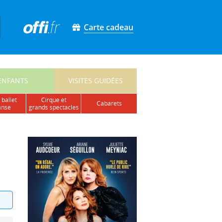
Carte cadeau
ENFANTS
VISITES GUIDÉES
 ballet
cirque et
cabarets
anse
grands spectacles