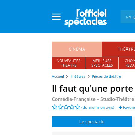
Panneau de gestion des cookies
CINÉMA
THÉÂTR
NOUVEAUTÉS
MEILLEURS
CHOIX
THÉÂTRE
SPECTACLES
RÉDA
Accueil
Théâtres
Pièces de théâtre
Il faut qu'une port
Comédie-Française – Studio-Théâtre
(donner mon avis)
Favoris
Le spectacle