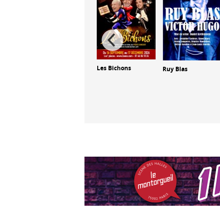
Les Bichons
Ruy Blas
nçais
Kevin