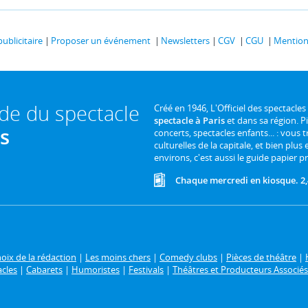
publicitaire
Proposer un événement
Newsletters
CGV
CGU
Mentions
ide du spectacle
Créé en 1946, L'Officiel des spectacles
spectacle à Paris
et dans sa région. P
is
concerts, spectacles enfants... : vous t
culturelles de la capitale, et bien plus
environs, c'est aussi le guide papier pr
Chaque mercredi en kiosque. 2,
oix de la rédaction
|
Les moins chers
|
Comedy clubs
|
Pièces de théâtre
|
acles
|
Cabarets
|
Humoristes
|
Festivals
|
Théâtres et Producteurs Associés