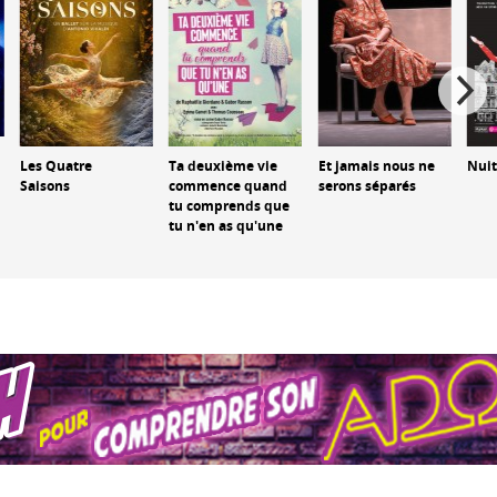
Les Quatre
Ta deuxième vie
Et jamais nous ne
Nuit
Saisons
commence quand
serons séparés
tu comprends que
tu n'en as qu'une