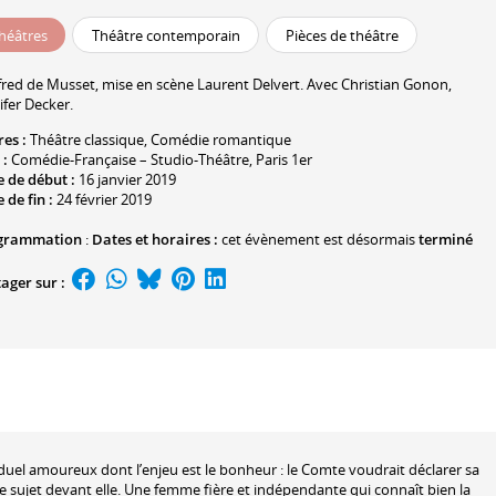
héâtres
Théâtre contemporain
Pièces de théâtre
fred de Musset
, mise en scène
Laurent Delvert
. Avec
Christian Gonon
,
ifer Decker
.
res :
Théâtre classique
,
Comédie romantique
 :
Comédie-Française – Studio-Théâtre
, Paris 1er
 de début :
16 janvier 2019
 de fin :
24 février 2019
grammation
:
Dates et horaires :
cet évènement est désormais
terminé
ager sur :
 duel amoureux dont l’enjeu est le bonheur : le Comte voudrait déclarer sa
e sujet devant elle. Une femme fière et indépendante qui connaît bien la