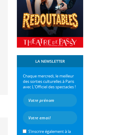
LA NEWSLETTER
Chaque mercredi, le meilleur
des sorties culturelles à Paris
avec L'Officiel des spectacles !
S’inscrire également à la