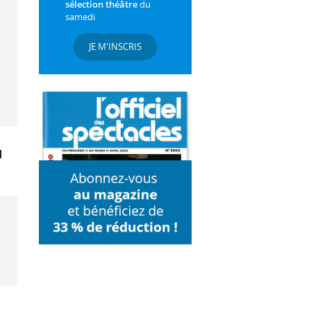
sélection théâtre
du
samedi
JE M'INSCRIS
u