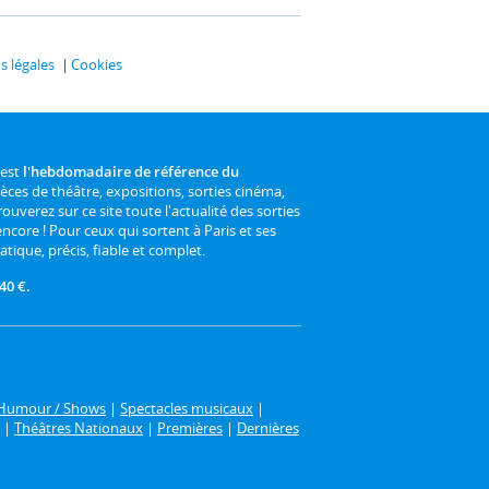
 légales
Cookies
 est
l'hebdomadaire de référence du
ièces de théâtre, expositions, sorties cinéma,
rouverez sur ce site toute l'actualité des sorties
 encore ! Pour ceux qui sortent à Paris et ses
atique, précis, fiable et complet.
40 €.
Humour / Shows
|
Spectacles musicaux
|
|
Théâtres Nationaux
|
Premières
|
Dernières