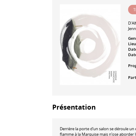
T
D'
Al
Jenn
Gen
Lieu
Date
Date
Pro
Part
Présentation
Derrière la porte d’un salon se déroule un
flamme à la Marquise mais n’ose aborder l