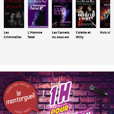
Les Carnets
Les
L'Homme
Colette et
Huis clos
du sous-sol
Criminelles
fatal
Willy