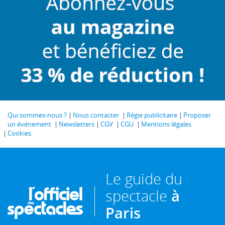
Qui sommes-nous ?
Nous contacter
Régie publicitaire
Proposer
un événement
Newsletters
CGV
CGU
Mentions légales
Cookies
Le guide du
spectacle
à
Paris