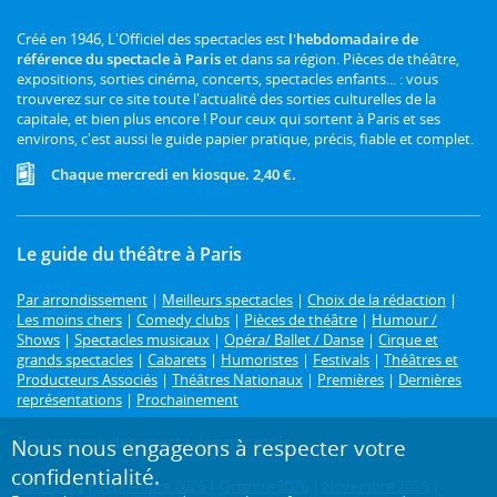
Créé en 1946, L'Officiel des spectacles est
l'hebdomadaire de
référence du spectacle à Paris
et dans sa région. Pièces de théâtre,
expositions, sorties cinéma, concerts, spectacles enfants... : vous
trouverez sur ce site toute l'actualité des sorties culturelles de la
capitale, et bien plus encore ! Pour ceux qui sortent à Paris et ses
environs, c'est aussi le guide papier pratique, précis, fiable et complet.
Chaque mercredi en kiosque. 2,40 €.
Le guide du théâtre à Paris
Par arrondissement
|
Meilleurs spectacles
|
Choix de la rédaction
|
Les moins chers
|
Comedy clubs
|
Pièces de théâtre
|
Humour /
Shows
|
Spectacles musicaux
|
Opéra/ Ballet / Danse
|
Cirque et
grands spectacles
|
Cabarets
|
Humoristes
|
Festivals
|
Théâtres et
Producteurs Associés
|
Théâtres Nationaux
|
Premières
|
Dernières
représentations
|
Prochainement
Programme des spectacles par mois
Nous nous engageons à respecter votre
confidentialité.
Août 2026
|
Septembre 2026
|
Octobre 2026
|
Novembre 2026
|