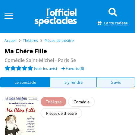
Panneau de gestion des cookies
Carte cadeau
Accueil
Théâtres
Pièces de théâtre
Ma Chère Fille
Comédie Saint-Michel
- Paris 5e
(voir les avis)
Favoris (
3
)
Le spectacle
S'y rendre
5 avis
Théâtres
Comédie
Pièces de théâtre