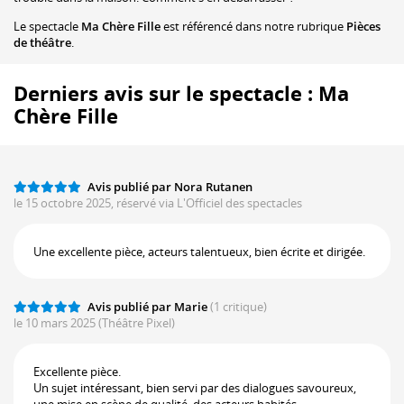
Le spectacle
Ma Chère Fille
est référencé dans notre rubrique
Pièces
de théâtre
.
Derniers avis sur le spectacle : Ma
Chère Fille
Avis publié par Nora Rutanen
le 15 octobre 2025, réservé via L'Officiel des spectacles
Une excellente pièce, acteurs talentueux, bien écrite et dirigée.
Avis publié par Marie
(1 critique)
le 10 mars 2025
(Théâtre Pixel)
Excellente pièce.
Un sujet intéressant, bien servi par des dialogues savoureux,
une mise en scène de qualité, des acteurs habités.