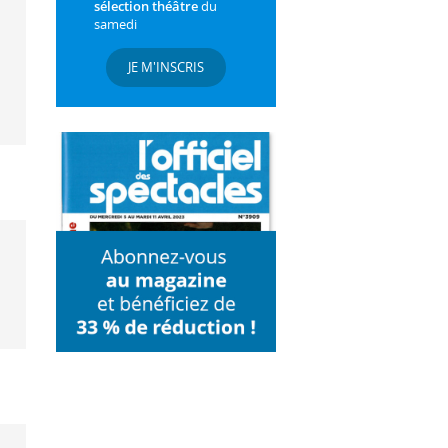
sélection théâtre
du
samedi
JE M'INSCRIS