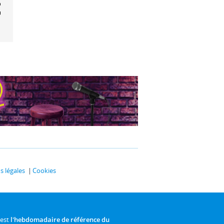
pte mon
ur
 légales
Cookies
 est
l'hebdomadaire de référence du