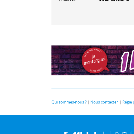
Destierro, le
ans le
vertige et la foi
Qui sommes-nous ?
Nous contacter
Régie 
Le gu