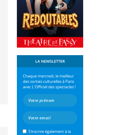
LA NEWSLETTER
Chaque mercredi, le meilleur
des sorties culturelles à Paris
avec L'Officiel des spectacles !
S’inscrire également à la