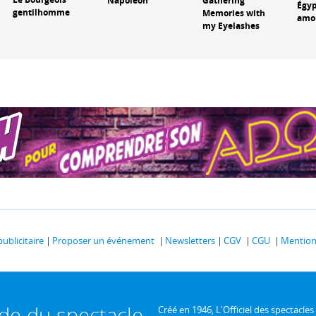
Napoléon
Gathering
Égy
gentilhomme
Memories with
amo
my Eyelashes
publicitaire
Proposer un événement
Newsletters
CGV
CGU
Mentions
ide du spectacle
Créé en 1946, L'Officiel des spectacles