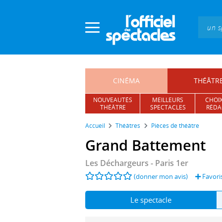
Panneau de gestion des cookies
CINÉMA
THÉÂTR
NOUVEAUTÉS
MEILLEURS
CHOIX
THÉÂTRE
SPECTACLES
RÉDA
Accueil
Théâtres
Pièces de théâtre
Grand Battement
Les Déchargeurs
- Paris 1er
(donner mon avis)
Favori
Le spectacle