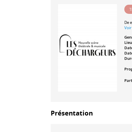
T
De e
Voir
Gen
Lieu
Date
Date
Dur
Pro
Part
Présentation