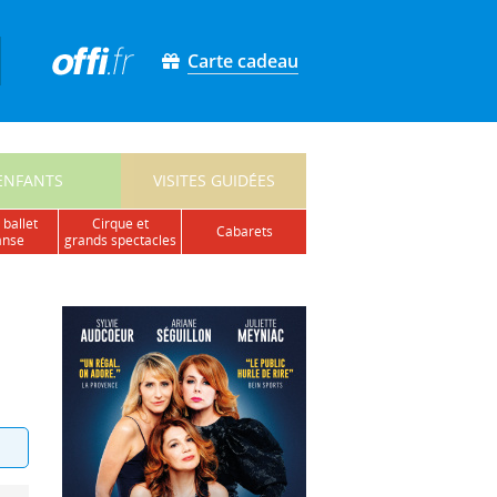
Carte cadeau
ENFANTS
VISITES GUIDÉES
 ballet
cirque et
cabarets
anse
grands spectacles