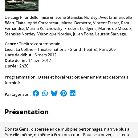
De Luigi Pirandello, mise en scène
Stanislas Nordey
. Avec
Emmanuelle
Béart
,
Claire Ingrid Cottanceau
,
Michel Demierre
,
Vincent Dissez
,
Raoul
Fernandez
,
Marina Keltchewsky
,
Frédéric Leidgens
, Marine de Missolz,
Stanislas Nordey
,
Véronique Nordey
,
Julien Polet
,
Laurent Sauvage
.
Genre :
Théâtre contemporain
Lieu :
La Colline – Théâtre national (Grand Théâtre)
, Paris 20e
Date de début :
6 mars 2012
Date de fin :
14 avril 2012
Durée :
2h30
Programmation
:
Dates et horaires :
cet évènement est désormais
terminé
Partager sur :
Présentation
Donata Genzi, dispersée en de multiples personnages, n’arrive plus à
être elle-même, ni même à être tout court. Pour se trouver, elle tente