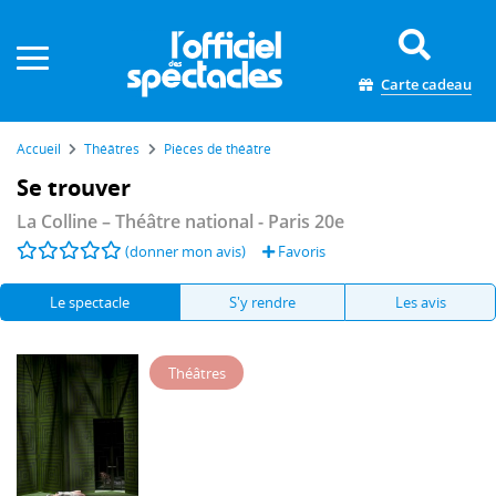
Panneau de gestion des cookies
Carte cadeau
Accueil
Théâtres
Pièces de théâtre
Se trouver
La Colline – Théâtre national
- Paris 20e
(donner mon avis)
Favoris
Le spectacle
S'y rendre
Les avis
Théâtres