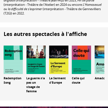
anglaise
(interprétation - Théâtre Jean-Arp) en 2025,
Fin de partie
(interprétation - Théâtre de l'Atelier) en 2024 ou encore
L'Homosexuel
ou la difficulté de s’exprimer
(interprétation - Théâtre de Gennevilliers
(T2G)) en 2022.
Les autres spectacles à l'affiche
Redemption
La guerre n'a
Le Serment
Celle qui
Amadoca
Song
pas un
d'Europe
doute
visage de
femme