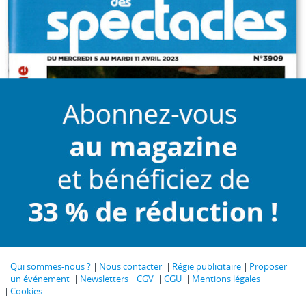
Qui sommes-nous ?
Nous contacter
Régie publicitaire
Proposer
un événement
Newsletters
CGV
CGU
Mentions légales
Cookies