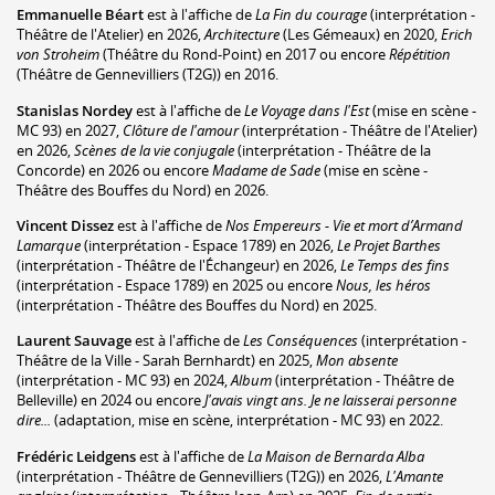
Emmanuelle Béart
est à l'affiche de
La Fin du courage
(interprétation -
Théâtre de l'Atelier) en 2026,
Architecture
(Les Gémeaux) en 2020,
Erich
von Stroheim
(Théâtre du Rond-Point) en 2017 ou encore
Répétition
(Théâtre de Gennevilliers (T2G)) en 2016.
Stanislas Nordey
est à l'affiche de
Le Voyage dans l'Est
(mise en scène -
MC 93) en 2027,
Clôture de l'amour
(interprétation - Théâtre de l'Atelier)
en 2026,
Scènes de la vie conjugale
(interprétation - Théâtre de la
Concorde) en 2026 ou encore
Madame de Sade
(mise en scène -
Théâtre des Bouffes du Nord) en 2026.
Vincent Dissez
est à l'affiche de
Nos Empereurs - Vie et mort d’Armand
Lamarque
(interprétation - Espace 1789) en 2026,
Le Projet Barthes
(interprétation - Théâtre de l'Échangeur) en 2026,
Le Temps des fins
(interprétation - Espace 1789) en 2025 ou encore
Nous, les héros
(interprétation - Théâtre des Bouffes du Nord) en 2025.
Laurent Sauvage
est à l'affiche de
Les Conséquences
(interprétation -
Théâtre de la Ville - Sarah Bernhardt) en 2025,
Mon absente
(interprétation - MC 93) en 2024,
Album
(interprétation - Théâtre de
Belleville) en 2024 ou encore
J'avais vingt ans. Je ne laisserai personne
dire...
(adaptation, mise en scène, interprétation - MC 93) en 2022.
Frédéric Leidgens
est à l'affiche de
La Maison de Bernarda Alba
(interprétation - Théâtre de Gennevilliers (T2G)) en 2026,
L'Amante