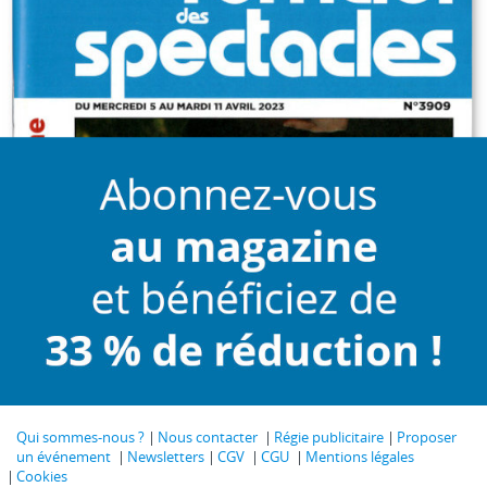
Qui sommes-nous ?
Nous contacter
Régie publicitaire
Proposer
un événement
Newsletters
CGV
CGU
Mentions légales
Cookies