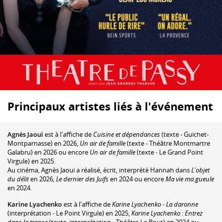
Principaux artistes liés à l'événement
Agnès Jaoui
est à l'affiche de
Cuisine et dépendances
(texte - Guichet-
Montparnasse) en 2026,
Un air de famille
(texte - Théâtre Montmartre
Galabru) en 2026 ou encore
Un air de famille
(texte - Le Grand Point
Virgule) en 2025.
Au cinéma, Agnès Jaoui a réalisé, écrit, interprété Hannah dans
L'objet
du délit
en 2026,
Le dernier des Juifs
en 2024 ou encore
Ma vie ma gueule
en 2024.
Karine Lyachenko
est à l'affiche de
Karine Lyachenko - La daronne
(interprétation - Le Point Virgule) en 2025,
Karine Lyachenko : Entrez
dans la transe
(texte, interprétation - Théâtre Le Bout) en 2024 ou