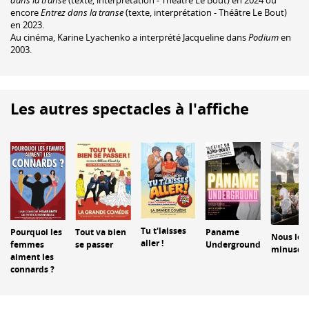
encore
Entrez dans la transe
(texte, interprétation - Théâtre Le Bout)
en 2023.
Au cinéma, Karine Lyachenko a interprété Jacqueline dans
Podium
en
2003.
Les autres spectacles à l'affiche
Tu t'laisses
Pourquoi les
Tout va bien
Paname
Nous les
aller !
femmes
se passer
Underground
minuscul
aiment les
connards ?