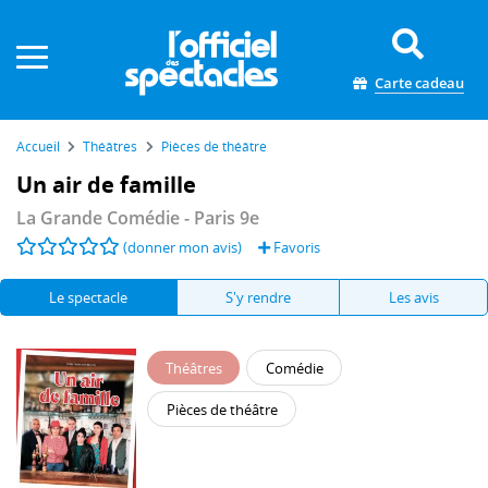
Panneau de gestion des cookies
Carte cadeau
Accueil
Théâtres
Pièces de théâtre
Un air de famille
La Grande Comédie
- Paris 9e
(donner mon avis)
Favoris
Le spectacle
S'y rendre
Les avis
Théâtres
Comédie
Pièces de théâtre