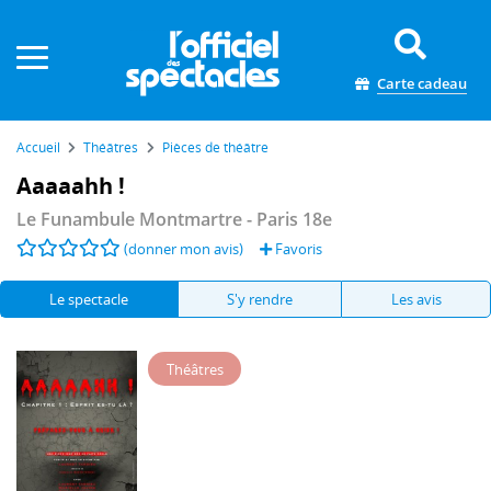
Panneau de gestion des cookies
Carte cadeau
Accueil
Théâtres
Pièces de théâtre
Aaaaahh !
Le Funambule Montmartre
- Paris 18e
(donner mon avis)
Favoris
Le spectacle
S'y rendre
Les avis
Théâtres