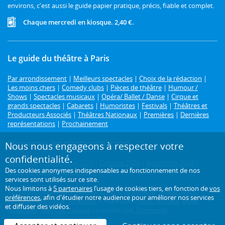
environs, c'est aussi le guide papier pratique, précis, fiable et complet.
Chaque mercredi en kiosque. 2,40 €.
Le guide du théâtre à Paris
Par arrondissement
|
Meilleurs spectacles
|
Choix de la rédaction
|
Les moins chers
|
Comedy clubs
|
Pièces de théâtre
|
Humour /
Shows
|
Spectacles musicaux
|
Opéra/ Ballet / Danse
|
Cirque et
grands spectacles
|
Cabarets
|
Humoristes
|
Festivals
|
Théâtres et
Producteurs Associés
|
Théâtres Nationaux
|
Premières
|
Dernières
représentations
|
Prochainement
Programme des spectacles par mois
Nous nous engageons à respecter votre
confidentialité.
Août 2026
|
Septembre 2026
|
Octobre 2026
|
Novembre 2026
|
Des cookies anonymes indispensables au fonctionnement de nos
Décembre 2026
|
Janvier 2027
services sont utilisés sur ce site.
Nous limitons à
5 partenaires
l’usage de cookies tiers, en fonction de
vos
Retrouvez toutes les pièces de théâtre de
Molière
,
Shakespeare
,
préférences
, afin d'étudier notre audience pour améliorer nos services
Feydeau
,
Marivaux
,
Tchekhov
..., mais aussi
Alexis Michalik
,
Wajdi
et diffuser des vidéos.
Mouawad
,
Jean-Luc Lagarce
ou encore
Joël Pommerat
.