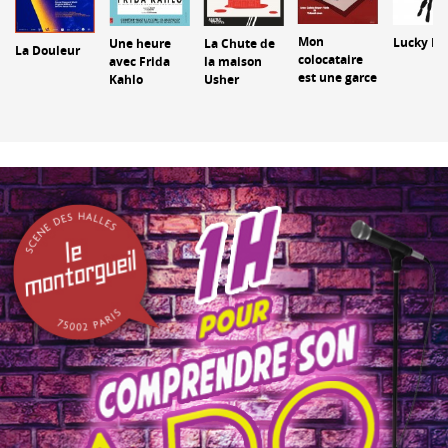
Mon
Lucky Fl
Une heure
La Chute de
La Douleur
colocataire
avec Frida
la maison
est une garce
Kahlo
Usher