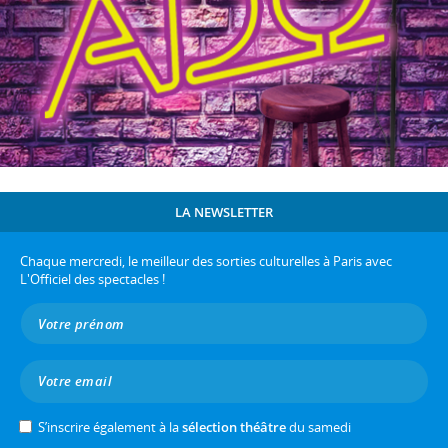
LA NEWSLETTER
Chaque mercredi, le meilleur des sorties culturelles à Paris avec
L'Officiel des spectacles !
S’inscrire également à la
sélection théâtre
du samedi