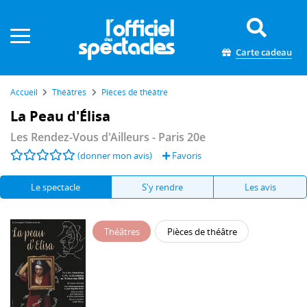
Panneau de gestion des cookies
Carte cadeau
Accueil
Théâtres
Pièces de théâtre
La Peau d'Élisa
Les Rendez-Vous d'Ailleurs
- Paris 20e
(donner mon avis)
Favoris
Le spectacle
S'y rendre
Les avis
Théâtres
Pièces de théâtre