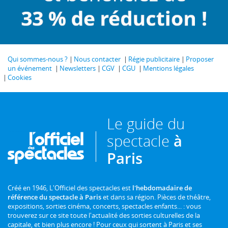
Qui sommes-nous ?
Nous contacter
Régie publicitaire
Proposer
un événement
Newsletters
CGV
CGU
Mentions légales
Cookies
Le guide du
spectacle
à
Paris
Créé en 1946, L'Officiel des spectacles est
l'hebdomadaire de
référence du spectacle à Paris
et dans sa région. Pièces de théâtre,
expositions, sorties cinéma, concerts, spectacles enfants... : vous
trouverez sur ce site toute l'actualité des sorties culturelles de la
capitale, et bien plus encore ! Pour ceux qui sortent à Paris et ses