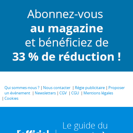
Qui sommes-nous ?
Nous contacter
Régie publicitaire
Proposer
un événement
Newsletters
CGV
CGU
Mentions légales
Cookies
Le guide du