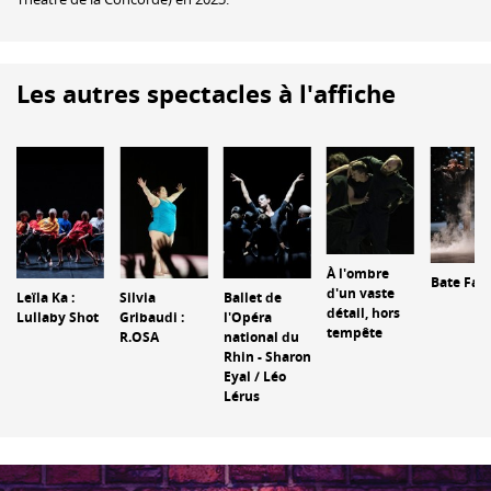
Les autres spectacles à l'affiche
À l'ombre
Bate Fad
d'un vaste
Leïla Ka :
Silvia
Ballet de
détail, hors
Lullaby Shot
Gribaudi :
l'Opéra
tempête
R.OSA
national du
Rhin - Sharon
Eyal / Léo
Lérus