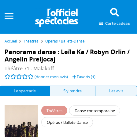
Panneau de gestion des cookies
Carte cadeau
Accueil
Théâtres
Opéras / Ballets-Danse
Panorama danse : Leïla Ka / Robyn Orlin /
Angelin Preljocaj
Théâtre 71
- Malakoff
(donner mon avis)
Favoris (
1
)
Le spectacle
S'y rendre
Les avis
Théâtres
Danse contemporaine
Opéras / Ballets-Danse