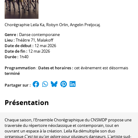
Chorégraphie
Leïla Ka
,
Robyn Orlin
,
Angelin Preljocaj
.
Genre :
Danse contemporaine
Lieu :
Théâtre 71
, Malakoff
Date de début :
12 mai 2026
Date de fin :
12 mai 2026
Durée :
1h40
Programmation
:
Dates et horaires :
cet évènement est désormais
terminé
Partager sur :
Présentation
Chaque saison, l'Ensemble Chorégraphique du CNSMDP propose une
traversée du répertoire néoclassique et contemporain, tout en
ouvrant un espace à la création. Leïla Ka démultiplie son duo
organique
C'est toi qu'on adore
pour plusieurs danseurs. L'artiste sud-