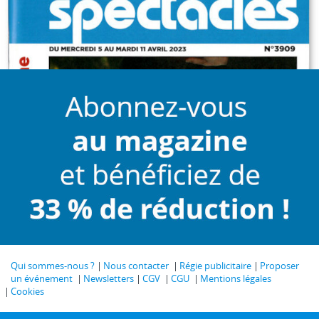
Qui sommes-nous ?
Nous contacter
Régie publicitaire
Proposer
un événement
Newsletters
CGV
CGU
Mentions légales
Cookies