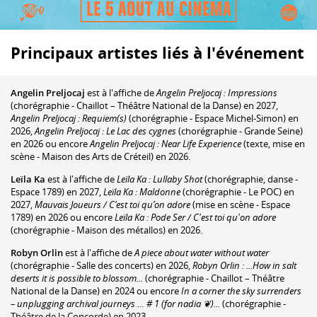
Principaux artistes liés à l'événement
Angelin Preljocaj
est à l'affiche de
Angelin Preljocaj : Impressions
(chorégraphie - Chaillot – Théâtre National de la Danse) en 2027,
Angelin Preljocaj : Requiem(s)
(chorégraphie - Espace Michel-Simon) en
2026,
Angelin Preljocaj : Le Lac des cygnes
(chorégraphie - Grande Seine)
en 2026 ou encore
Angelin Preljocaj : Near Life Experience
(texte, mise en
scène - Maison des Arts de Créteil) en 2026.
Leïla Ka
est à l'affiche de
Leïla Ka : Lullaby Shot
(chorégraphie, danse -
Espace 1789) en 2027,
Leïla Ka : Maldonne
(chorégraphie - Le POC) en
2027,
Mauvais Joueurs / C’est toi qu’on adore
(mise en scène - Espace
1789) en 2026 ou encore
Leïla Ka : Pode Ser / C'est toi qu'on adore
(chorégraphie - Maison des métallos) en 2026.
Robyn Orlin
est à l'affiche de
A piece about water without water
(chorégraphie - Salle des concerts) en 2026,
Robyn Orlin : ...How in salt
deserts it is possible to blossom...
(chorégraphie - Chaillot – Théâtre
National de la Danse) en 2024 ou encore
In a corner the sky surrenders
– unplugging archival journeys … # 1 (for nadia ❦)...
(chorégraphie -
Théâtre de la Concorde) en 2023.