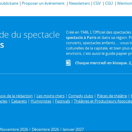
publicitaire
Proposer un événement
Newsletters
CGV
CGU
Mentions
ide du spectacle
Créé en 1946, L'Officiel des spectacles
spectacle à Paris
et dans sa région. P
is
concerts, spectacles enfants... : vous t
culturelles de la capitale, et bien plus
environs, c'est aussi le guide papier pr
Chaque mercredi en kiosque. 2,
oix de la rédaction
|
Les moins chers
|
Comedy clubs
|
Pièces de théâtre
|
acles
|
Cabarets
|
Humoristes
|
Festivals
|
Théâtres et Producteurs Associés
Novembre 2026
|
Décembre 2026
|
Janvier 2027