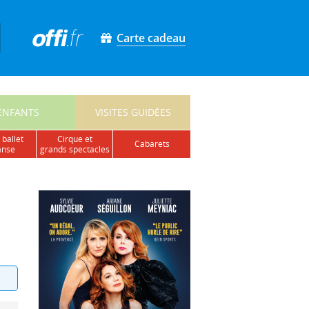
Carte cadeau
ENFANTS
VISITES GUIDÉES
 ballet
cirque et
cabarets
anse
grands spectacles