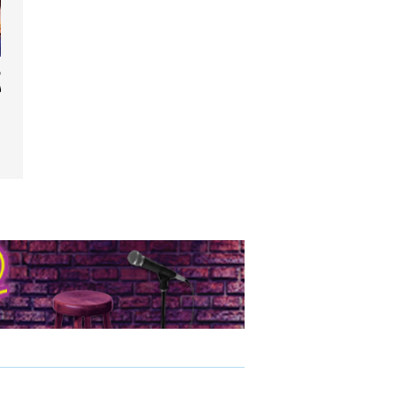
din circus
w