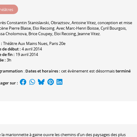
héâtres
près
Constantin Stanislavski
,
Obraztsov
,
Antoine Vitez
, conception et mise
scène
Pierre Blaise
,
Eloi Recoing
. Avec
Marc-Henri Boisse
, Cyril Bourgois,
issa Cholomova
,
Brice Coupey
,
Eloi Recoing
,
Jeanne Vitez
.
 :
Théâtre Aux Mains Nues
, Paris 20e
 de début :
4 avril 2014
 de fin :
19 avril 2014
ée :
3h
grammation
:
Dates et horaires :
cet évènement est désormais
terminé
ager sur :
 la marionnette à gaine ouvre les chemins d’un des paysages des plus