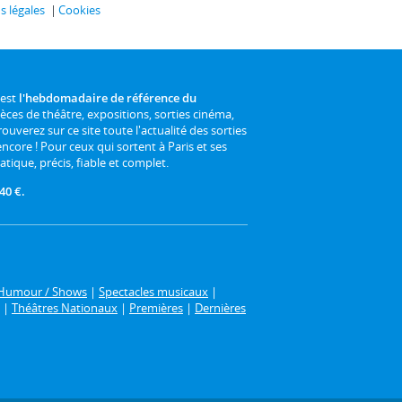
 légales
Cookies
 est
l'hebdomadaire de référence du
ièces de théâtre, expositions, sorties cinéma,
rouverez sur ce site toute l'actualité des sorties
 encore ! Pour ceux qui sortent à Paris et ses
atique, précis, fiable et complet.
40 €.
Humour / Shows
|
Spectacles musicaux
|
|
Théâtres Nationaux
|
Premières
|
Dernières