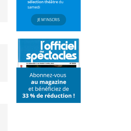
sélection théâtre
du
samedi
JE M'INSCRIS