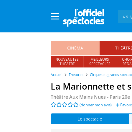
Panneau de gestion des cookies
CINÉMA
THÉÂTR
NOUVEAUTÉS
MEILLEURS
CHOIX
THÉÂTRE
SPECTACLES
RÉDA
Accueil
Théâtres
Cirques et grands specta
La Marionnette et 
Théâtre Aux Mains Nues
- Paris 20e
(donner mon avis)
Favori
Le spectacle