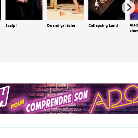
Alad
Scalp !
Quand ça lâche
Collapsing Land
sho