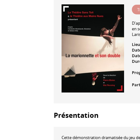
T
D'a
en 
Lar
Lieu
Date
Date
Dur
Pro
Part
Présentation
Cette démonstration dramatisée du jeu de