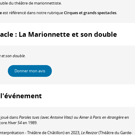
ouble du théâtre de marionnettiste.
e
est référencé dans notre rubrique
Cirques et grands spectacles
.
tacle : La Marionnette et son double
 et son double
.
Donner mon avis
à l'événement
a joué dans
Paroles tues (avec Antoine Vitez) ou Aimer à Paris en étrangère
en
core
Hiver 54
en 1989.
interprétation - Théâtre de Châtillon) en 2023,
Le Revizor
(Théâtre du Garde-