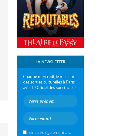
LA NEWSLETTER
Chaque mercredi, le meilleur
des sorties culturelles à Paris
avec L'Officiel des spectacles !
S’inscrire également à la