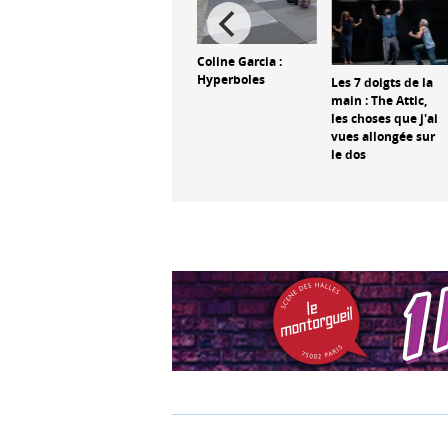
Coline Garcia :
Hyperboles
Compagnie
Les 7 doigts de la
oux :
Defracto :
main : The Attic,
 et
Monographie
les choses que j'ai
vues allongée sur
le dos