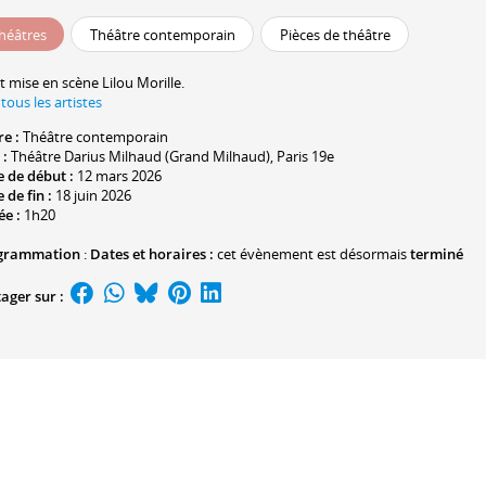
héâtres
Théâtre contemporain
Pièces de théâtre
t mise en scène
Lilou Morille
.
 tous les artistes
re :
Théâtre contemporain
 :
Théâtre Darius Milhaud (Grand Milhaud)
, Paris 19e
 de début :
12 mars 2026
 de fin :
18 juin 2026
ée :
1h20
grammation
:
Dates et horaires :
cet évènement est désormais
terminé
ager sur :