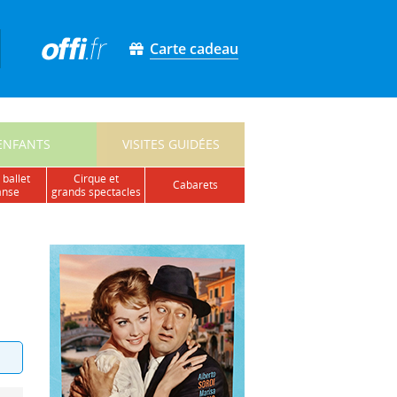
Carte cadeau
ENFANTS
VISITES GUIDÉES
 ballet
cirque et
cabarets
anse
grands spectacles