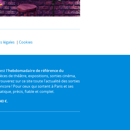
 légales
Cookies
 est
l'hebdomadaire de référence du
ièces de théâtre, expositions, sorties cinéma,
rouverez sur ce site toute l'actualité des sorties
 encore ! Pour ceux qui sortent à Paris et ses
atique, précis, fiable et complet.
40 €.