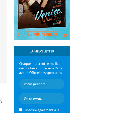
LA NEWSLETTER
Chaque mercredi, le meilleur
des sorties culturelles à Paris
avec L'Officiel des spectacles !
S’inscrire également à la