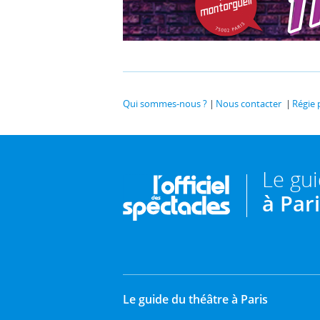
Qui sommes-nous ?
Nous contacter
Régie 
Le gu
à Par
Le guide du théâtre à Paris