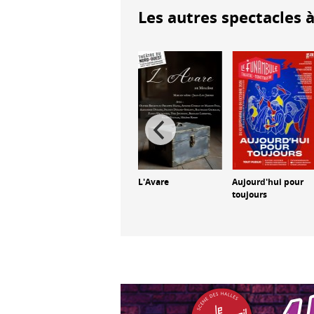
Les autres spectacles à
L'Avare
Aujourd'hui pour
Corpus
Et jamais nous ne
toujours
serons séparés