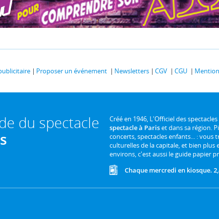
publicitaire
Proposer un événement
Newsletters
CGV
CGU
Mentions
ide du spectacle
Créé en 1946, L'Officiel des spectacles
spectacle à Paris
et dans sa région. P
is
concerts, spectacles enfants... : vous t
culturelles de la capitale, et bien plus
environs, c'est aussi le guide papier pr
Chaque mercredi en kiosque. 2,