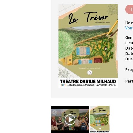
T
De e
Voir
Gen
Lieu
Date
Date
Dur
Pro
Part