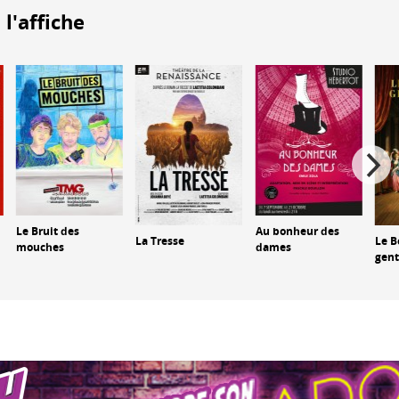
 l'affiche
Le Bruit des
Au bonheur des
La Tresse
Le B
mouches
dames
gen