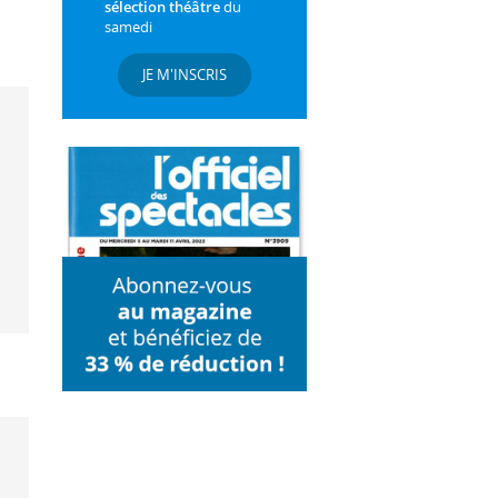
sélection théâtre
du
samedi
JE M'INSCRIS