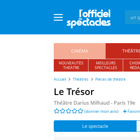
Panneau de gestion des cookies
CINÉMA
THÉÂTR
NOUVEAUTÉS
MEILLEURS
CHOIX
THÉÂTRE
SPECTACLES
RÉDA
Accueil
Théâtres
Pièces de théâtre
Le Trésor
Théâtre Darius Milhaud
- Paris 19e
(donner mon avis)
Favori
Le spectacle