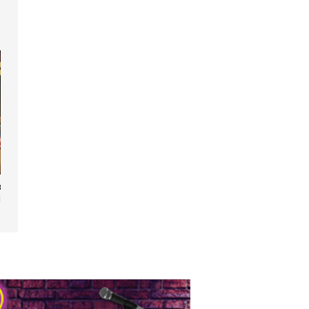
ourgeois
tilhomme